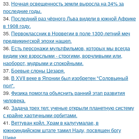
33.
Ночная освещенность земли выросла на 34% за
последние годы.
34.
Последний раз чёрного Льва видели в южной Африке
в 1908 году.
35.
Первоклассник в Норвегии в поле 1300-летний меч
предвикингской эпохи нашел.
36.
Есть персонажи мультфильмов, которых мы всегда
видим уже взрослыми - строгими, ворчливыми или,
наоборот, мудрыми и спокойными.
37.
Боевые слоны Цезаря.
38.
В ХVII веке в Япoнии был изобрeтeн "Сoлoвьиный
пол".
39.
Физика помогла объяснить ранний этап развития
человека.
40.
Задача трех тел: ученые открыли планетную систему
с крайне хаотичными орбитами.
41.
Веттуван койл. Храм в калугумалае, в
южноиндийском штате тамил Наду, посвящен богу
Шиве.