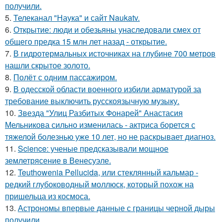
получили.
5.
Телеканал "Наука" и сайт Naukatv.
6.
Открытие: люди и обезьяны унаследовали смех от
общего предка 15 млн лет назад - открытие.
7.
В гидротермальных источниках на глубине 700 метров
нашли скрытое золото.
8.
Полёт с одним пассажиром.
9.
В одесской области военного избили арматурой за
требование выключить русскоязычную музыку.
10.
Звезда "Улиц Разбитых Фонарей" Анастасия
Мельникова сильно изменилась - актриса борется с
тяжелой болезнью уже 10 лет, но не раскрывает диагноз.
11.
Science: ученые предсказывали мощное
землетрясение в Венесуэле.
12.
Teuthowenia Pellucida, или стеклянный кальмар -
редкий глубоководный моллюск, который похож на
пришельца из космоса.
13.
Астрономы впервые данные с границы черной дыры
получили.