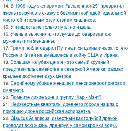
14.
В 1968 году эксперимент "вселенная-25" превратил
жизнь грызунов в сказку с безлимитной едой, идеальной
чистотой и полным отсутствием хищников.
15.
У птиц есть не только путь, но и цель.
16.
Ученые выяснили, кто лучше договаривается:
мужчины или женщины.
17.
Трамп поблагодарил Путина и си цзиньпина за то, что
Россия и Китай не вмешались в войну США и Ирана.
18.
Большая голубая цапля - это самый крупный
представитель семейства в северной Америке: размах
крыльев достигает двух метров!
19.
Серийному убийце женщин и пенсионерок приговор
смягчили.
20.
Помните лихие 90-е и группу "Кар - Мэн"?
21.
Неизвестные кварталы древнего города нашла с
помощью дрона российская аспирантка.
22.
Glaucus Atlanticus, известный как голубой дракон,
проводит всю жизнь, дрейфуя у самой кромки воды.