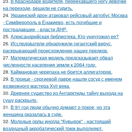
23.
В Краснодаре водителя, переехавшего ногу девочке
на переходе, решили не судить.
24.
Украинский дрон атаковал рейсовый автобус Москва
- Симферополь в Енакиево, есть погибшие и
пострадавшие, - власти ДНР.
25.
Александрийская библиотека. Кто уничтожил ее?
26.
Исследователи обнаружили гигантский вирус,
раскрывающий происхождение наших предков.
27.
Математическая модель предсказывает обвал
численности населения земли к 2064 году.
28.
Каймановая черепаха не боится аллигаторов.
29.
В троице - сергиевой лавре нашли сосуд с именем
возможного мастера Xvii века.
30.
Древнее существо из Антарктиды тайну выхода на
сушу раскрыло.
31.
В 91 год люди обычно думают о покое, но эта
женщина оказалась в суде.
32.
Молодые орлы иногда "Кувырок" - настоящий
воздушный акробатический трюк выполняют.