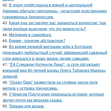
42.
В эпоху плейстоцена в южной и центральной
Америке обитали глиптодоны - гигантские родственники
современных броненосцев.
43.
Какая еда заставляет вас задаваться вопросом: "как
люди вообще выяснили, что это можно есть?
44.
Мятежник в саркофаге.
45.
Время - понятие абстрактное?
46.
Во время великой миграции зебр в Ботсване
произошёл любопытный случай: африканский саванный
слон вмешался в драку между двумя самцами.
47.
"Ей Слишком Натянули Лицо" - в сети обсуждают
внешний вид 60-летней вдовы Олега Табакова Марины
зудиной.
48.
"Ocean Gaia" разместили на глубине около пяти
метров у острова токуносима.
49.
У берегов Португалии произошла история, которая
звучит почти как морская сказка.
50.
Тюрьма для ведьм.