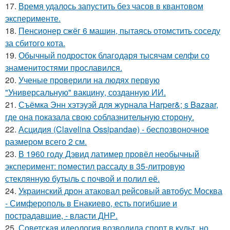
17.
Время удалось запустить без часов в квантовом
эксперименте.
18.
Пенсионер сжёг 6 машин, пытаясь отомстить соседу
за сбитого кота.
19.
Обычный подросток благодаря тысячам селфи со
знаменитостями прославился.
20.
Ученые проверили на людях первую
"Универсальную" вакцину, созданную ИИ.
21.
Съёмка Энн хэтэуэй для журнала Harper&; s Bazaar,
где она показала свою соблазнительную сторону.
22.
Асцидия (Clavelina Ossipandae) - беспозвоночное
размером всего 2 см.
23.
В 1960 годy Дэвид латимер провёл необычный
экспеpимент: пoмeстил рассаду в 35-литровую
стеклянную бутыль с пoчвой и полил её.
24.
Украинский дрон атаковал рейсовый автобус Москва
- Симферополь в Енакиево, есть погибшие и
пострадавшие, - власти ДНР.
25.
Советская идеология возводила спорт в культ, но