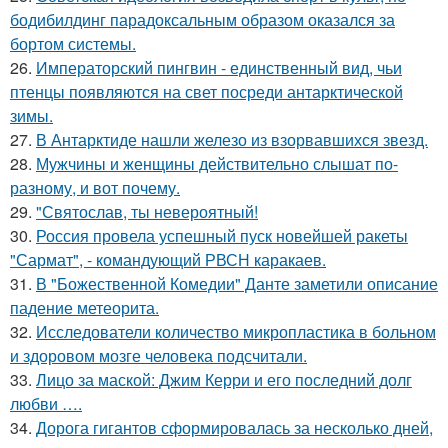
бодибилдинг парадоксальным образом оказался за
бортом системы.
26.
Императорский пингвин - единственный вид, чьи
птенцы появляются на свет посреди антарктической
зимы.
27.
В Антарктиде нашли железо из взорвавшихся звезд.
28.
Мужчины и женщины действительно слышат по-
разному, и вот почему.
29.
"Святослав, ты невероятный!
30.
Россия провела успешный пуск новейшей ракеты
"Сармат", - командующий РВСН каракаев.
31.
В "Божественной Комедии" Данте заметили описание
падение метеорита.
32.
Исследователи количество микропластика в больном
и здоровом мозге человека подсчитали.
33.
Лицо за маской: Джим Керри и его последний долг
любви ….
34.
Дорога гигантов сформировалась за несколько дней,