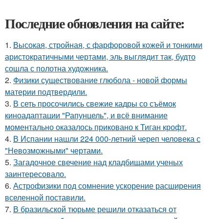
Последние обновления на сайте:
1.
Высокая, стройная, с фарфоровой кожей и тонкими
аристократичными чертами, эль выглядит так, будто
сошла с полотна художника.
2.
Физики существование глюбола - новой формы
материи подтвердили.
3.
В сеть просочились свежие кадры со съёмок
киноадаптации "Рапунцель", и всё внимание
моментально оказалось приковано к Тиган крофт.
4.
В Испании нашли 224 000-летний череп человека с
"Невозможными" чертами.
5.
Загадочное свечение над кладбищами ученых
заинтересовало.
6.
Астрофизики под сомнение ускорение расширения
вселенной поставили.
7.
В бразильской тюрьме решили отказаться от