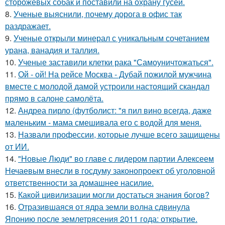
сторожевых собак и поставили на охрану гусей.
8.
Ученые выяснили, почему дорога в офис так
раздражает.
9.
Ученые открыли минерал с уникальным сочетанием
урана, ванадия и таллия.
10.
Ученые заставили клетки рака "Самоуничтожаться".
11.
Ой - ой! На рейсе Москва - Дубай пожилой мужчина
вместе с молодой дамой устроили настоящий скандал
прямо в салоне самолёта.
12.
Андреа пирло (футболист: "я пил вино всегда, даже
маленьким - мама смешивала его с водой для меня.
13.
Назвали профессии, которые лучше всего защищены
от ИИ.
14.
"Новые Люди" во главе с лидером партии Алексеем
Нечаевым внесли в госдуму законопроект об уголовной
ответственности за домашнее насилие.
15.
Какой цивилизации могли достаться знания богов?
16.
Отразившаяся от ядра земли волна сдвинула
Японию после землетрясения 2011 года: открытие.