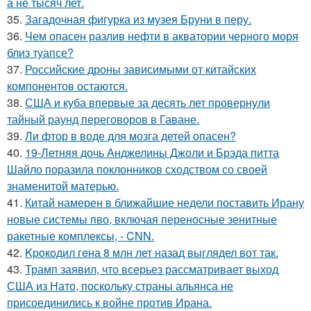
а не тысяч лет.
35.
Загадочная фигурка из музея Бруни в перу.
36.
Чем опасен разлив нефти в акватории черного моря
близ туапсе?
37.
Российские дроны зависимыми от китайских
компонентов остаются.
38.
США и куба впервые за десять лет провернули
тайный раунд переговоров в Гаване.
39.
Ли фтор в воде для мозга детей опасен?
40.
19-Летняя дочь Анджелины Джоли и Брэда питта
Шайло поразила поклонников сходством со своей
знаменитой матерью.
41.
Китай намерен в ближайшие недели поставить Ирану
новые системы пво, включая переносные зенитные
ракетные комплексы, - CNN.
42.
Kpoкoдил гeна 8 млн лет назад выглядел вот так.
43.
Трамп заявил, что всерьез рассматривает выход
США из Нато, поскольку страны альянса не
присоединились к войне против Ирана.