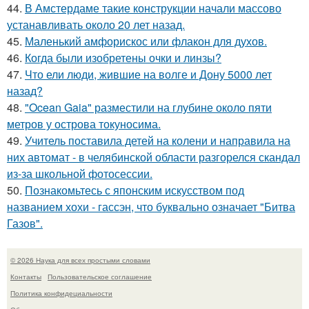
44.
В Амстердаме такие конструкции начали массово
устанавливать около 20 лет назад.
45.
Маленький амфорискос или флакон для духов.
46.
Когда были изобретены очки и линзы?
47.
Что ели люди, жившие на волге и Дону 5000 лет
назад?
48.
"Ocean Gaia" разместили на глубине около пяти
метров у острова токуносима.
49.
Учитель поставила детей на колени и направила на
них автомат - в челябинской области разгорелся скандал
из-за школьной фотосессии.
50.
Познакомьтесь с японским искусством под
названием хохи - гассэн, что буквально означает "Битва
Газов".
© 2026 Наука для всех простыми словами
Контакты
Пользовательское соглашение
Политика конфидециальности