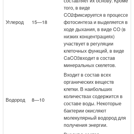
составляет их основу. Кроме
того, в виде
CO2фиксируется в процессе
Углерод
15—18
фотосинтеза и выделяется в
ходе дыхания, в виде CO (в
низких концентрациях)
участвует в регуляции
клеточных функций, в виде
CaCO3входит в состав
минеральных скелетов.
Входит в состав всех
органических веществ
клетки. В наибольших
количествах содержится в
Водород
8—10
составе воды. Некоторые
бактерии окисляют
молекулярный водород для
получения энергии.