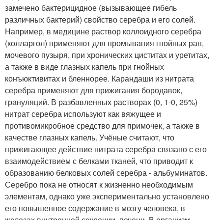
замечено бактерицидное (вызывающее гибель
различных бактерий) свойство серебра и его солей.
Например, в медицине раствор коллоидного серебра
(колларгол) применяют для промывания гнойных ран,
мочевого пузыря, при хронических циститах и уретитах,
а также в виде глазных капель при гнойных
конъюктивитах и бленнорее. Карандаши из нитрата
серебра применяют для прижигания бородавок,
грануляций. В разбавленных растворах (0, 1-0, 25%)
нитрат серебра используют как вяжущее и
противомикробное средство для примочек, а также в
качестве глазных капель. Учёные считают, что
прижигающее действие нитрата серебра связано с его
взаимодействием с белками тканей, что приводит к
образованию белковых солей серебра - альбуминатов.
Серебро пока не относят к жизненно необходимым
элементам, однако уже экспериментально установлено
его повышенное содержание в мозгу человека, в
железах внутренней секреции, печени. В организм