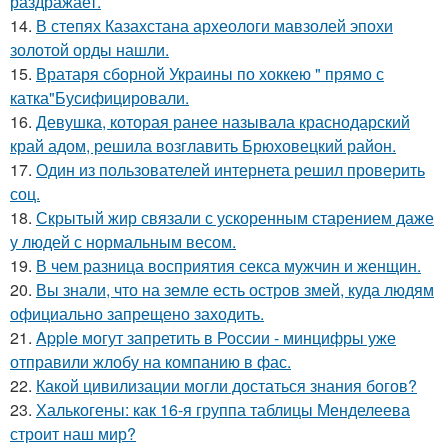
раздражает.
14.
В степях Казахстана археологи мавзолей эпохи
золотой орды нашли.
15.
Вратаря сборной Украины по хоккею " прямо с
катка"Бусифицировали.
16.
Девушка, которая ранее называла краснодарский
край адом, решила возглавить Брюховецкий район.
17.
Один из пользователей интернета решил проверить
соц.
18.
Скрытый жир связали с ускоренным старением даже
у людей с нормальным весом.
19.
В чем разница восприятия секса мужчин и женщин.
20.
Вы знали, что на земле есть остров змей, куда людям
официально запрещено заходить.
21.
Apple могут запретить в России - минцифры уже
отправили жлобу на компанию в фас.
22.
Какой цивилизации могли достаться знания богов?
23.
Халькогены: как 16-я группа таблицы Менделеева
строит наш мир?