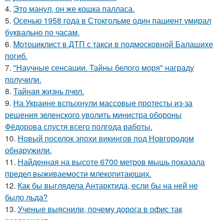
4.
Это манул, он же кошка палласа.
5.
Осенью 1958 года в Стокгольме один пациент умирал
буквально по часам.
6.
Moтоциклист в ДТП с такси в подмосковной Балашихе
погиб.
7.
"Научные сенсации. Тайны белого моря" награду
получили.
8.
Тайная жизнь пчел.
9.
На Украине вспыхнули массовые протесты из-за
решения зеленского уволить министра обороны
Фёдорова спустя всего полгода работы.
10.
Новый поселок эпохи викингов под Новгородом
обнаружили.
11.
Найденная на высоте 6700 метров мышь показала
предел выживаемости млекопитающих.
12.
Как бы выглядела Антарктида, если бы на ней не
было льда?
13.
Ученые выяснили, почему дорога в офис так