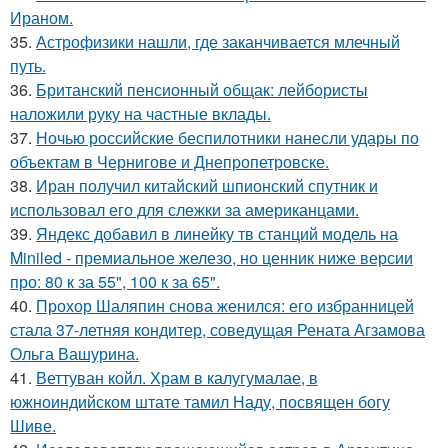
Ираном.
35.
Астрофизики нашли, где заканчивается млечный
путь.
36.
Британский пенсионный общак: лейбористы
наложили руку на частные вклады.
37.
Ночью российские беспилотники нанесли удары по
объектам в Чернигове и Днепропетровске.
38.
Иран получил китайский шпионский спутник и
использовал его для слежки за американцами.
39.
Яндекс добавил в линейку тв станций модель на
Miniled - премиальное железо, но ценник ниже версии
про: 80 к за 55", 100 к за 65".
40.
Прохор Шаляпин снова женился: его избранницей
стала 37-летняя кондитер, соведущая Рената Агзамова
Ольга Вашурина.
41.
Веттуван койл. Храм в калугумалае, в
южноиндийском штате тамил Наду, посвящен богу
Шиве.