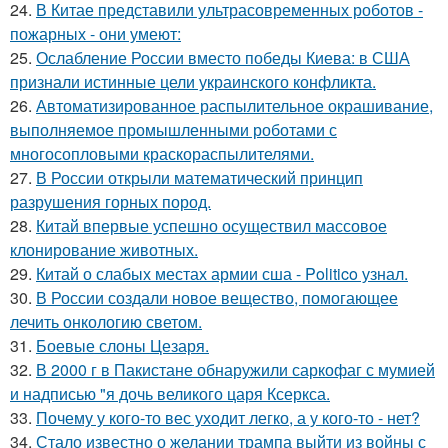
24.
В Китае представили ультрасовременных роботов -
пожарных - они умеют:
25.
Ослабление России вместо победы Киева: в США
признали истинные цели украинского конфликта.
26.
Автоматизированное распылительное окрашивание,
выполняемое промышленными роботами с
многосопловыми краскораспылителями.
27.
В России открыли математический принцип
разрушения горных пород.
28.
Китай впервые успешно осуществил массовое
клонирование животных.
29.
Китай о слабых местах армии сша - Politico узнал.
30.
В России создали новое вещество, помогающее
лечить онкологию светом.
31.
Боевые слоны Цезаря.
32.
В 2000 г в Пакистане обнаружили саркофаг с мумией
и надписью "я дочь великого царя Ксеркса.
33.
Почему у кого-то вес уходит легко, а у кого-то - нет?
34.
Стало известно о желании трампа выйти из войны с