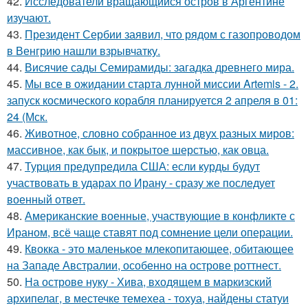
42.
Исследователи вращающийся остров в Аргентине
изучают.
43.
Президент Сербии заявил, что рядом с газопроводом
в Венгрию нашли взрывчатку.
44.
Висячие сады Семирамиды: загадка древнего мира.
45.
Мы все в ожидании старта лунной миссии Artemis - 2.
запуск космического корабля планируется 2 апреля в 01:
24 (Мск.
46.
Животное, словно собранное из двух разных миров:
массивное, как бык, и покрытое шерстью, как овца.
47.
Турция предупредила США: если курды будут
участвовать в ударах по Ирану - сразу же последует
военный ответ.
48.
Американские военные, участвующие в конфликте с
Ираном, всё чаще ставят под сомнение цели операции.
49.
Квокка - это маленькое млекопитающее, обитающее
на Западе Австралии, особенно на острове роттнест.
50.
На острове нуку - Хива, входящем в маркизский
архипелаг, в местечке темехеа - тохуа, найдены статуи