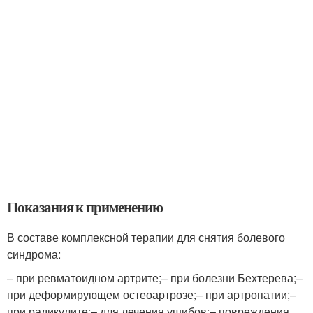
Показания к применению
В составе комплексной терапии для снятия болевого
синдрома:
– при ревматоидном артрите;– при болезни Бехтерева;–
при деформирующем остеоартрозе;– при артропатии;–
при радикулите;– для лечения ушибов;– повреждения