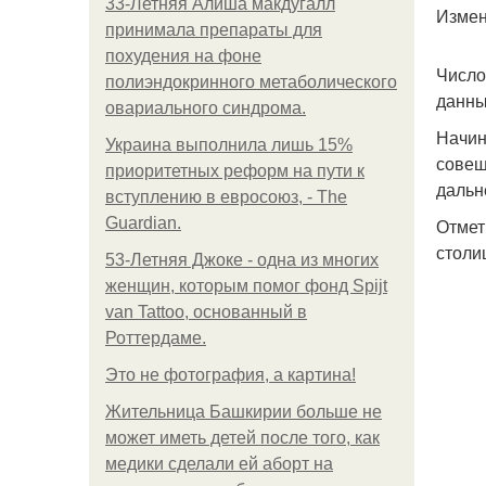
33-Летняя Алиша макдугалл
Измен
принимала препараты для
похудения на фоне
Число
полиэндокринного метаболического
данны
овариального синдрома.
Начин
Украина выполнила лишь 15%
совещ
приоритетных реформ на пути к
дальн
вступлению в евросоюз, - The
Guardian.
Отмет
столи
53-Летняя Джоке - одна из многих
женщин, которым помог фонд Spijt
van Tattoo, основанный в
Роттердаме.
Это не фотография, а картина!
Жительница Башкирии больше не
может иметь детей после того, как
медики сделали ей аборт на