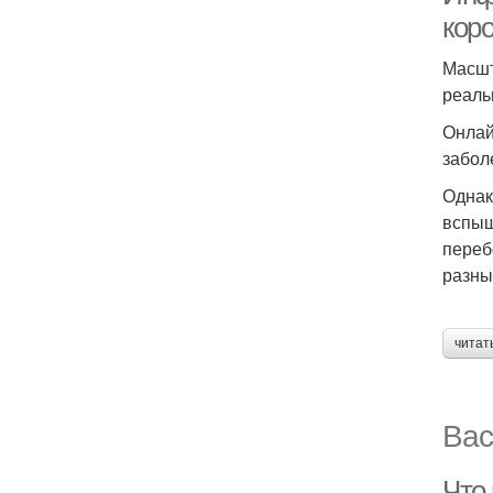
кор
Масшт
реаль
Онлай
забол
Однак
вспыш
переб
разны
читат
Вас
Что