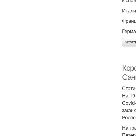
Испан
Итали
Франц
Герма
читат
Кор
Санк
Стати
На 19
Covid
зафик
Роспо
На гр
Петер