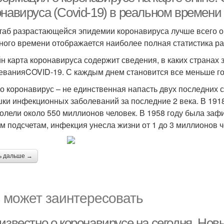
онавируса (Covid-19) в реальном времени
аб разрастающейся эпидемии коронавируса лучше всего оц
ного времени отображается наиболее полная статистика р
н карта коронавируса содержит сведения, в каких странах
еванияCOVID-19. С каждым днем становится все меньше гос
о коронавирус – не единственная напасть двух последних 
ки инфекционных заболеваний за последние 2 века. В 1918
олели около 550 миллионов человек. В 1958 году была заф
м подсчетам, инфекция унесла жизни от 1 до 3 миллионов ч
ь дальше →
 может заинтересовать
 известно о коронавирусе на сегодня. Но