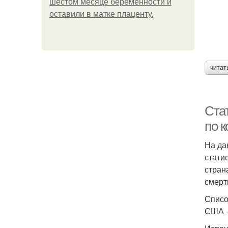
шестом месяце беременности и
оставили в матке плаценту.
читат
Ста
по к
На да
стати
стран
смерт
Списо
США -