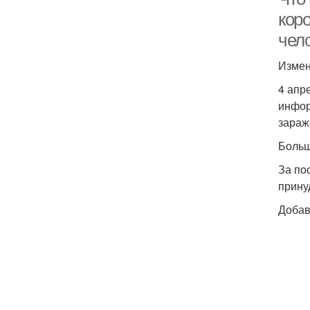
коро
чел
Измен
4 апр
инфор
зараж
Больш
За по
прину
Добав