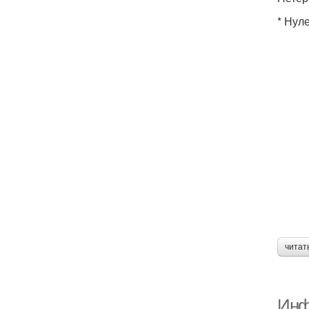
* Нул
читат
Инф