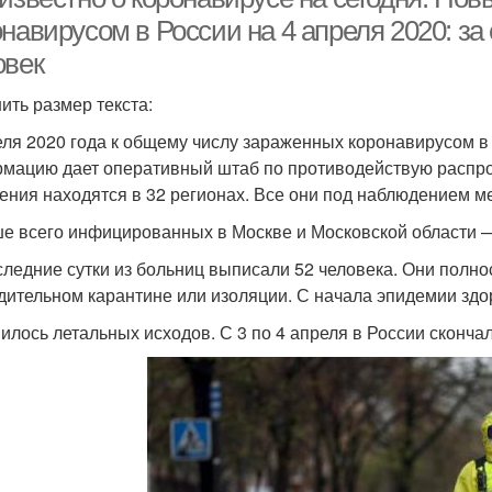
навирусом в России на 4 апреля 2020: за
овек
ить размер текста:
еля 2020 года к общему числу зараженных коронавирусом в
мацию дает оперативный штаб по противодействую распро
ения находятся в 32 регионах. Все они под наблюдением м
е всего инфицированных в Москве и Московской области —
следние сутки из больниц выписали 52 человека. Они полн
дительном карантине или изоляции. С начала эпидемии зд
илось летальных исходов. С 3 по 4 апреля в России скончал