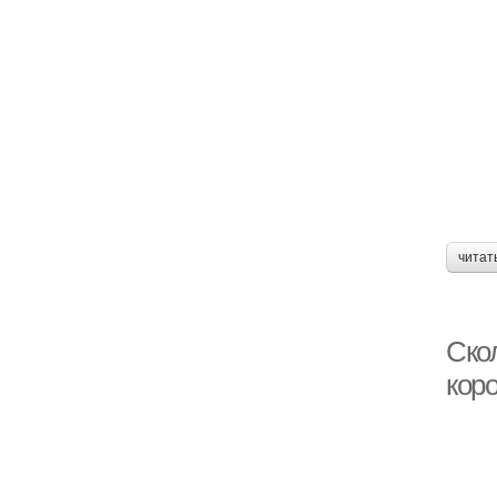
читат
Скол
коро