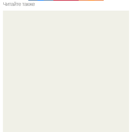
Читайте также
Самая древняя письменность на Земле. Самая древняя
письменность.
Принцесса дании Изабелла пошла служить в армию.