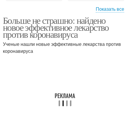
Показать все
Больше не страшно: найдено
Лекарство от
Новые лекарства
новое эффективное лекарство
коронавируса
против коронавируса
Ученые нашли новые эффективные лекарства против
Препарат от
Вакцина против
коронавируса
коронавируса
коронавируса