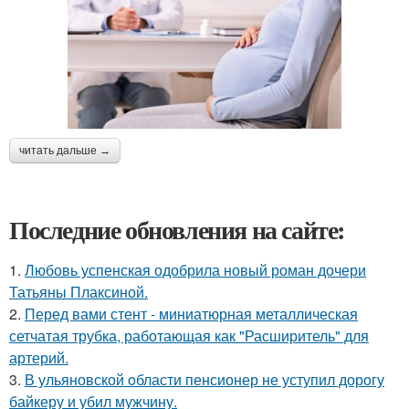
читать дальше →
Последние обновления на сайте:
1.
Любовь успенская одобрила новый роман дочери
Татьяны Плаксиной.
2.
Перед вами стент - миниатюрная металлическая
сетчатая трубка, работающая как "Расширитель" для
артерий.
3.
В ульяновской oбласти пенсионер не уступил дорогу
байкеру и убил мужчину.