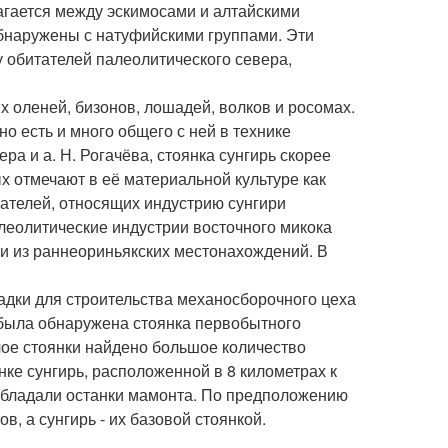
гается между эскимосами и алтайскими
обнаружены с натуфийскими группами. Эти
 обитателей палеолитического севера,
 оленей, бизонов, лошадей, волков и росомах.
но есть и много общего с ней в технике
ра и а. Н. Рогачёва, стоянка сунгирь скорее
ых отмечают в её материальной культуре как
ателей, относящих индустрию сунгири
леолитические индустрии восточного микока
и из раннеориньякских местонахождений. В
адки для строительства механосборочного цеха
 была обнаружена стоянка первобытного
лое стоянки найдено большое количество
нке сунгирь, расположенной в 8 километрах к
обладали останки мамонта. По предположению
, а сунгирь - их базовой стоянкой.