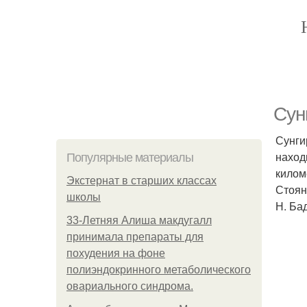
Сун
Сунги
наход
Популярные материалы
килом
Экстернат в старших классах
Стоян
школы
Н. Ба
33-Летняя Алиша макдугалл
принимала препараты для
похудения на фоне
полиэндокринного метаболического
овариального синдрома.