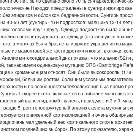
 почти 30 лет, было сделано около 70 тысяч археологически
пологические Находки представлены в сунгири изолирован
ю без эпифизов и обломком бедренной кости. Сунгирь про
а 40-50 лет (сунгирь - 1) и подростков: мальчика 12-14 лет (с
ших головами друг к другу. Одежда подростков была обшита
озволило реконструировать их одежду (оказавшуюся похож
 того, в могилах были браслеты и другие украшения из мам
нные из мамонтовой же кости дротики и копья, включая коп
. Анализ митохондриальной днк показал, что мальчик (S2) и 
ой, так как имели одинаковую мутацию CRS (Cambridge Refe
рцев к кроманьонцам относят. Они были высокорослы (178 с
морфией, большим ростом, большим условным показателем
оверхности и по особенностям телосложения был прямо прот
 Сунгирь 1 скорее всего включается в наиболее многочисле
авленный шанселяд, комб - капель, пршедмости 3 и 9, младеч
 гранде 5. рентгеноструктурный анализ скелета мужчины сун
теризуется пониженной кортикализацией и очень обширным 
гирца очень мал удельный вес кортикального слоя в архите
инством позднейших выборок. По этому показателю, харак