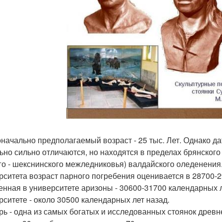
начально предполагаемый возраст - 25 тыс. Лет. Однако д
ьно сильно отличаются, но находятся в пределах брянского
го - шекснинского межледниковья) валдайского оледенени
рситета возраст парного погребения оценивается в 28700-2
енная в университете аризоны - 30600-31700 календарных л
рситете - около 30500 календарных лет назад.
рь - одна из самых богатых и исследованных стоянок древне