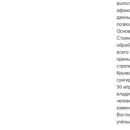
выпол
афана
данны
позво
Основ
Стоян
обраб
всего
оринь
стрел
Крыма
сунги
30 ап
влади
челов
камен
Восто
учёны