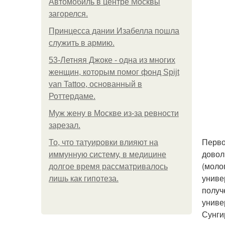
Автомобиль в центре Москвы
загорелся.
Принцесса дании Изабелла пошла
служить в армию.
53-Летняя Джоке - одна из многих
женщин, которым помог фонд Spijt
van Tattoo, основанный в
Роттердаме.
Mуж жену в Москве из-за ревности
зарезал.
Перво
То, что татуировки влияют на
довол
иммунную систему, в медицине
(моло
долгое время рассматривалось
униве
лишь как гипотеза.
получ
униве
Сунги