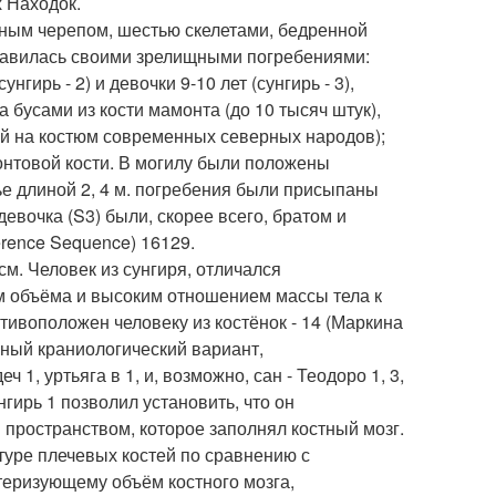
х Находок.
ным черепом, шестью скелетами, бедренной
славилась своими зрелищными погребениями:
унгирь - 2) и девочки 9-10 лет (сунгирь - 3),
 бусами из кости мамонта (до 10 тысяч штук),
ей на костюм современных северных народов);
онтовой кости. В могилу были положены
ье длиной 2, 4 м. погребения были присыпаны
девочка (S3) были, скорее всего, братом и
rence Sequence) 16129.
м. Человек из сунгиря, отличался
 объёма и высоким отношением массы тела к
ивоположен человеку из костёнок - 14 (Маркина
нный краниологический вариант,
 1, уртьяга в 1, и, возможно, сан - Теодоро 1, 3,
гирь 1 позволил установить, что он
пространством, которое заполнял костный мозг.
ктуре плечевых костей по сравнению с
теризующему объём костного мозга,