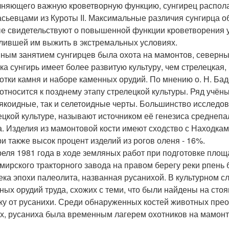
няющего важную кроветворную функцию, сунгирец распола
сьевцами из Куроты II. Максимальные различия сунгирца 
е свидетельствуют о повышенной функции кроветворения у
лившей им выжить в экстремальных условиях.
ным занятием сунгирцев была охота на мамонтов, северных
ка сунгирь имеет более развитую культуру, чем стрелецкая, 
отки камня и наборе каменных орудий. По мнению о. Н. Баде
 относится к позднему этапу стрелецкой культуры. Ряд учён
якоидные, так и селетоидные черты. Большинство исследов
ецкой культуре, называют источником её генезиса среднепа
. Изделия из мамонтовой кости имеют сходство с Находкам
ри также высок процент изделий из рогов оленя - 16%.
реля 1981 года в ходе земляных работ при подготовке площ
мирского тракторного завода на правом берегу реки рпень
ека эпохи палеолита, названная русанихой. В культурном с
ных орудий труда, схожих с теми, что были найдены на стоя
ку от русанихи. Среди обнаруженных костей животных пре
х, русаниха была временным лагерем охотников на мамонтов