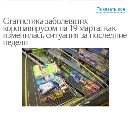
Показать все
Статистика заболевших
Коронавирус в сша
Коронавирус в китае
коронавирусом на 19 марта: как
изменилась ситуация за последние
недели
Коронавирус в италии