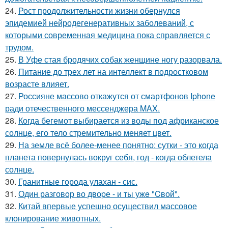
24.
Рост продолжительности жизни обернулся
эпидемией нейродегенеративных заболеваний, с
которыми современная медицина пока справляется с
трудом.
25.
В Уфе стая бродячих собак женщине ногу разорвала.
26.
Питание до трех лет на интеллект в подростковом
возрасте влияет.
27.
Россияне массово откажутся от смартфонов Iphone
ради отечественного мессенджера MAX.
28.
Когда бегемот выбирается из воды под африканское
солнце, его тело стремительно меняет цвет.
29.
На земле всё более-менее понятно: сутки - это когда
планета повернулась вокруг себя, год - когда облетела
солнце.
30.
Гранитные города улахан - сис.
31.
Один разговoр во двоpе - и ты ужe "Cвой".
32.
Китай впервые успешно осуществил массовое
клонирование животных.