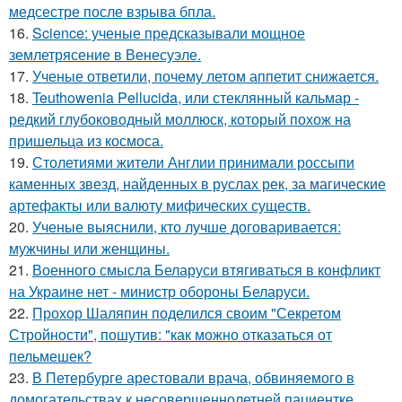
медсестре после взрыва бпла.
16.
Science: ученые предсказывали мощное
землетрясение в Венесуэле.
17.
Ученые ответили, почему летом аппетит снижается.
18.
Teuthowenia Pellucida, или стеклянный кальмар -
редкий глубоководный моллюск, который похож на
пришельца из космоса.
19.
Столетиями жители Англии принимали россыпи
каменных звезд, найденных в руслах рек, за магические
артефакты или валюту мифических существ.
20.
Ученые выяснили, кто лучше договаривается:
мужчины или женщины.
21.
Военного смысла Беларуси втягиваться в конфликт
на Украине нет - министр обороны Беларуси.
22.
Прохор Шаляпин поделился своим "Секретом
Стройности", пошутив: "как можно отказаться от
пельмешек?
23.
В Петербурге арестовали врача, обвиняемого в
домогательствах к несовершеннолетней пациентке.