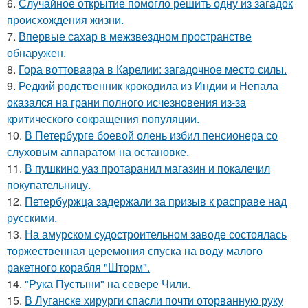
6.
Случайное открытие помогло решить одну из загадок
происхождения жизни.
7.
Впервые сахар в межзвездном пространстве
обнаружен.
8.
Гора воттоваара в Карелии: загадочное место силы.
9.
Редкий родственник крокодила из Индии и Непала
оказался на грани полного исчезновения из-за
критического сокращения популяции.
10.
В Петербурге боевой олень избил пенсионера со
слуховым аппаратом на остановке.
11.
В пушкино уаз протаранил магазин и покалечил
покупательницу.
12.
Петербуржца задержали за призыв к расправе над
русскими.
13.
На амурском судостроительном заводе состоялась
торжественная церемония спуска на воду малого
ракетного корабля "Шторм".
14.
"Рука Пустыни" на севере Чили.
15.
В Луганске хирурги спасли почти оторванную руку