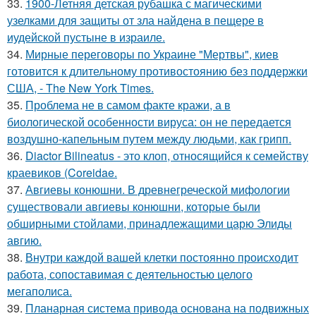
33.
1900-Летняя детская рубашка с магическими
узелками для защиты от зла найдена в пещере в
иудейской пустыне в израиле.
34.
Мирные переговоры по Украине "Мертвы", киев
готовится к длительному противостоянию без поддержки
США, - The New York Times.
35.
Проблема не в самом факте кражи, а в
биологической особенности вируса: он не передается
воздушно-капельным путем между людьми, как грипп.
36.
Diactor Bilineatus - это клоп, относящийся к семейству
краевиков (Coreidae.
37.
Авгиевы конюшни. В древнегреческой мифологии
существовали авгиевы конюшни, которые были
обширными стойлами, принадлежащими царю Элиды
авгию.
38.
Внутри каждой вашей клетки постоянно происходит
работа, сопоставимая с деятельностью целого
мегаполиса.
39.
Планарная система привода основана на подвижных