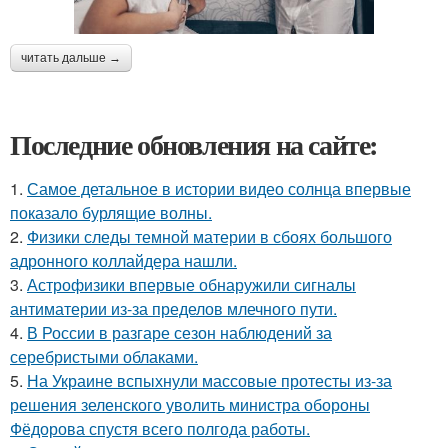
читать дальше →
Последние обновления на сайте:
1.
Самое детальное в истории видео солнца впервые
показало бурлящие волны.
2.
Физики следы темной материи в сбоях большого
адронного коллайдера нашли.
3.
Астрофизики впервые обнаружили сигналы
антиматерии из-за пределов млечного пути.
4.
В России в разгаре сезон наблюдений за
серебристыми облаками.
5.
На Украине вспыхнули массовые протесты из-за
решения зеленского уволить министра обороны
Фёдорова спустя всего полгода работы.