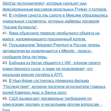
Xbot'ах (исполнителях), которые скользят над
фиксированным массивом модульных Flyway (статоров.
40.
В глубине сенота эль сапоте в Мексике образовались
уникальные сталактиты, которые дайверы прозвали
"Адские Колокола".
41.
Nasa объяснило природу необычного объекта на
марсе, напоминающего праздничный колпак.
42.
Пользователи Telegram Premium в России теперь
автоматически подключаются к Mtproto - прокси -
сообщили бета-тестеры.
43.
Бабушка из Китая общается с ИИ - клоном своего
единственного сына, и даже не подозревает, что
реальная версия погибла в ДТП.
44.
В Нью-йорке состоялась премьера фильма
"Последствия", которую посетили исполнители главных
ролей Кэмерон диас и Джона хилл.
45.
США выдвигают чрезмерные требования по
ормузскому проливу и нескольким другим вопросам, -
Fars.