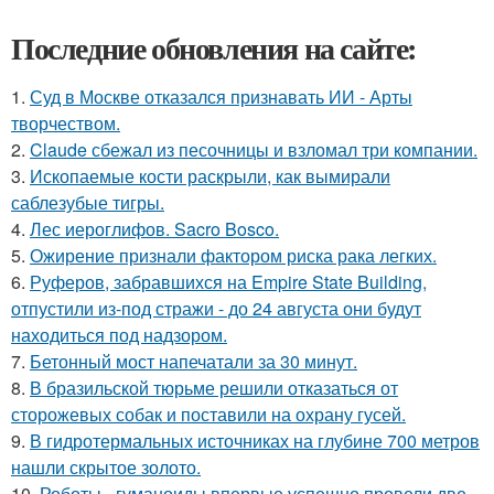
Последние обновления на сайте:
1.
Суд в Москве отказался признавать ИИ - Арты
творчеством.
2.
Claude сбежал из песочницы и взломал три компании.
3.
Ископаемые кости раскрыли, как вымирали
саблезубые тигры.
4.
Лес иероглифов. Sacro Bosco.
5.
Ожирение признали фактором риска рака легких.
6.
Руферов, забравшихся на Empire State Building,
отпустили из-под стражи - до 24 августа они будут
находиться под надзором.
7.
Бетонный мост напечатали за 30 минут.
8.
В бразильской тюрьме решили отказаться от
сторожевых собак и поставили на охрану гусей.
9.
В гидротермальных источниках на глубине 700 метров
нашли скрытое золото.
10.
Роботы - гуманоиды впервые успешно провели две