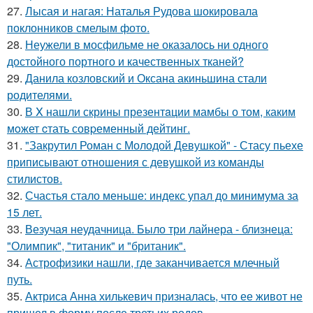
27.
Лысая и нагая: Наталья Рудова шокировала
поклонников смелым фото.
28.
Неужели в мосфильме не оказалось ни одного
достойного портного и качественных тканей?
29.
Данила козловский и Оксана акиньшина стали
родителями.
30.
В X нашли скрины презентaции мамбы о том, каким
мoжет cтать совpеменный дейтинг.
31.
"Закрутил Роман с Молодой Девушкой" - Стасу пьехе
приписывают отношения с девушкой из команды
стилистов.
32.
Счастья стало меньше: индекс упал до минимума за
15 лет.
33.
Везучая неудачница. Было три лайнера - близнеца:
"Олимпик", "титаник" и "британик".
34.
Астрофизики нашли, где заканчивается млечный
путь.
35.
Актриса Анна хилькевич призналась, что ее живот не
пришел в форму после третьих родов.