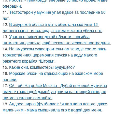
операции.
11.
Тестостерон у мужчин упал вдвое за последние 50
лет.
12.
В амурской области мать обмотала скотчем 12-
летнего сына - инвалида, а затем жестоко убила его.
13.
Ураган в нижегородской области - погибла
пятилетняя девочка, ещё несколько человек пострадали.
14.
На амурском судостроительном заводе состоялась
торжественная церемония спуска на воду малого
ракетного корабля "Шторм".
15.
Какие они, компьютеры будущего?
16.
Морские блохи на отдыхающих на азовском море
напали.
17.
Ой - ой! На рейсе Москва - Дубай пожилой мужчина
вместе с молодой дамой устроили настоящий скандал
прямо в салоне самолёта.
18.
Андреа пирло (футболист: "я пил вино всегда, даже
маленьким - мама смешивала его с водой для меня.