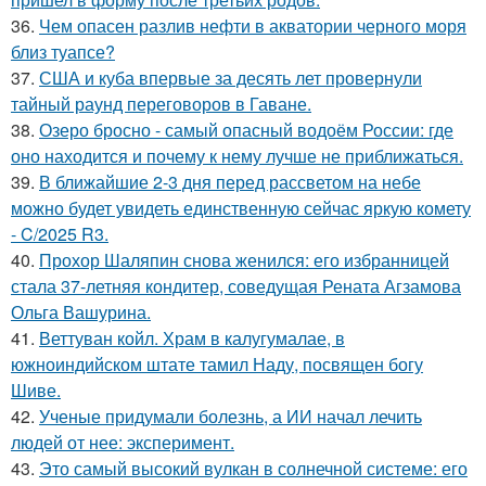
36.
Чем опасен разлив нефти в акватории черного моря
близ туапсе?
37.
США и куба впервые за десять лет провернули
тайный раунд переговоров в Гаване.
38.
Озеро бросно - самый опасный водоём России: где
оно находится и почему к нему лучше не приближаться.
39.
В ближайшие 2-3 дня перед рассветом на небе
можно будет увидеть единственную сейчас яркую комету
- C/2025 R3.
40.
Прохор Шаляпин снова женился: его избранницей
стала 37-летняя кондитер, соведущая Рената Агзамова
Ольга Вашурина.
41.
Веттуван койл. Храм в калугумалае, в
южноиндийском штате тамил Наду, посвящен богу
Шиве.
42.
Ученые придумали болезнь, а ИИ начал лечить
людей от нее: эксперимент.
43.
Это самый высокий вулкан в солнечной системе: его