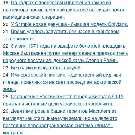
19.
На кадрах с процессом извлечения камня из
протектора промышленной шины всё выглядит почти
как медицинская операция.
20.
У S1mple новая девушка - бывшая модель Onlyfans.
21.
Время удалось запустить без часов в квантовом
эксперименте.
22.
6 июня 1671 года на эшафоте болотной площади в
Москве был казнен путем четвертования предводитель
народного восстания, донской казак Степан Разин.
23.
Без науки и искусства - никуда!
24.
Императорский пингвин - единственный вид, чьи
птенцы появляются на свет посреди антарктической
зимы.
25.
Ослабление России вместо победы Киева: в США
признали истинные цели украинского конфликта.
26.
Девятиметровые башни термитов Macrotermes
выглядят как статичные кучи земли, но на деле это
постоянно перенастраиваемая система климат -
контроля.