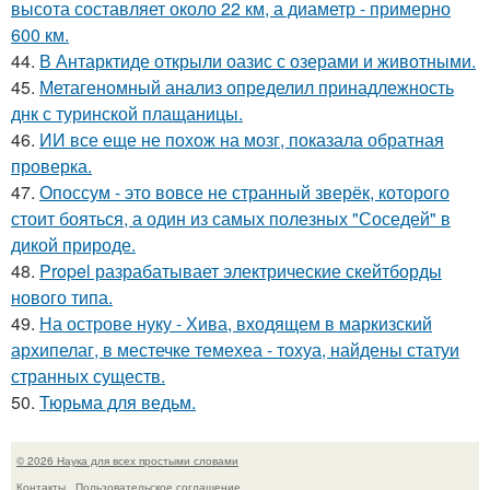
высота составляет около 22 км, а диаметр - примерно
600 км.
44.
В Антарктиде открыли оазис с озерами и животными.
45.
Метагеномный анализ определил принадлежность
днк с туринской плащаницы.
46.
ИИ все еще не похож на мозг, показала обратная
проверка.
47.
Опоссум - это вовсе не странный зверёк, которого
стоит бояться, а один из самых полезных "Соседей" в
дикой природе.
48.
Propel разрабатывает электрические скейтборды
нового типа.
49.
На острове нуку - Хива, входящем в маркизский
архипелаг, в местечке темехеа - тохуа, найдены статуи
странных существ.
50.
Тюрьма для ведьм.
© 2026 Наука для всех простыми словами
Контакты
Пользовательское соглашение