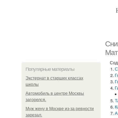
Сни
Мат
Сод
С
Популярные материалы
Г
Экстернат в старших классах
Г
школы
Г
Автомобиль в центре Москвы
загорелся.
Т
К
Mуж жену в Москве из-за ревности
А
зарезал.