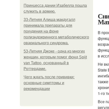
Принцесса дании Изабелла пошла
служить в армию.
Сни
Мат
33-Летняя Алиша макдугалл
принимала препараты для
похудения на фоне
В про
полиэндокринного метаболического
функц
овариального синдрома.
возра
функц
53-Летняя Джоке - одна из многих
в исс
женщин, которым помог фонд Spijt
van Tattoo, основанный в
Не вк
Роттердаме.
State
ингиб
Чего ждать после прививки:
также
основные симптомы и
хрони
рекомендации
1-го 
Все п
регул