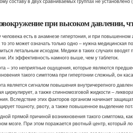
ому составу в двух сравниваемых группах не установлено (р
овокружение при высоком давлении, ч
у человека есть в анамнезе гипертония, и при повышенном
, то это может означать только одно – нужна медицинская п
читься летальным исходом. Медики в таких случаях вводят 
ни. Их эффективность намного выше, чем у таблеток.
та – это неприятные ощущения, которые являются предше
кновения такого симптома при гипертонии сложный, он каса
та является сигналом повышения внутричерепного давления
ая циркулирует, а также спинномозговой жидкости – ликво
ния. Вследствие этих факторов организм начинает защищат
цирует тошноту, рвоту, а также повышенное выделение пот
дной прямой причиной возникновения такого симптома, ка
ном мозге. При этом поражается рвотный центр, который ло