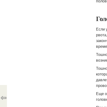
полов
Гол
Если 
рвота
закон
време
Тошно
возни
Тошно
котор
давле
прово
Еще о
⇦
голов