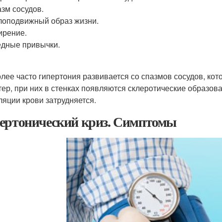
зм сосудов.
оподвижный образ жизни.
ирение.
дные привычки.
лее часто гипертония развивается со спазмов сосудов, ко
тер, при них в стенках появляются склеротические образов
ляции крови затрудняется.
ертонический криз. Симптомы