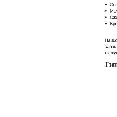
Спа
Мал
Ож
Вре
Наибо
харак
цирку
Гип