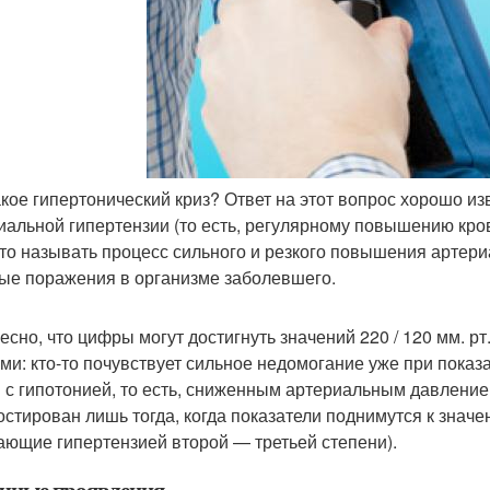
акое гипертонический криз? Ответ на этот вопрос хорошо из
иальной гипертензии (то есть, регулярному повышению кро
то называть процесс сильного и резкого повышения артер
ые поражения в организме заболевшего.
есно, что цифры могут достигнуть значений 220 / 120 мм. рт
ми: кто-то почувствует сильное недомогание уже при показат
 с гипотонией, то есть, сниженным артериальным давлением)
остирован лишь тогда, когда показатели поднимутся к значени
ающие гипертензией второй — третьей степени).