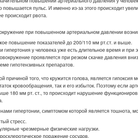
начительном повышении артериального давления у человек
о повышается пульс. И именно из-за этого происходит увел
ее происходит рвота.
окружение при повышенном артериальном давлении возника
кое повышение показателей до 200/110 мм рт.ст. и выше.
и гипертония у человека уже есть длительное время и при 
овокружение проявляется при резком скачке давления вниз
еме гипотензивных препаратов.
ой причиной того, что кружится голова, является гипоксия м
таток кровообращения, так и его избыток. Поэтому если ар
ыше 180 мм рт. ст., то происходит нарушение функциониров
а.
нами гипертонии, симптомом которой является тошнота, мог
тый стресс.
улярные чрезмерные физические нагрузки.
росклеротическое поражение сосудов.