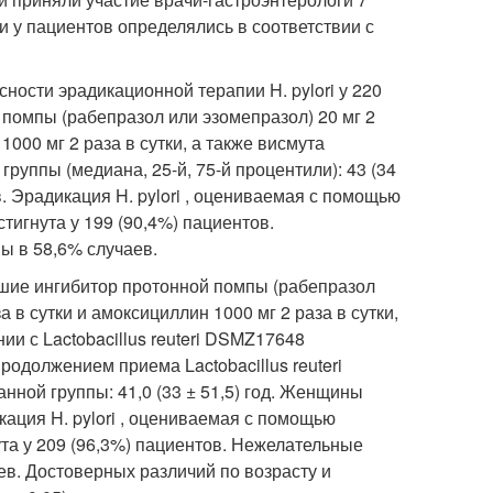
 у пациентов определялись в соответствии с
ности эрадикационной терапии H. pylori у 220
 помпы (рабепразол или эзомепразол) 20 мг 2
1000 мг 2 раза в сутки, а также висмута
группы (медиана, 25-й, 75-й процентили): 43 (34
. Эрадикация H. pylori , оцениваемая с помощью
тигнута у 199 (90,4%) пациентов.
ы в 58,6% случаев.
вшие ингибитор протонной помпы (рабепразол
а в сутки и амоксициллин 1000 мг 2 раза в сутки,
нии с Lactobacillus reuteri DSMZ17648
продолжением приема Lactobacillus reuteri
анной группы: 41,0 (33 ± 51,5) год. Женщины
ация H. pylori , оцениваемая с помощью
та у 209 (96,3%) пациентов. Нежелательные
в. Достоверных различий по возрасту и