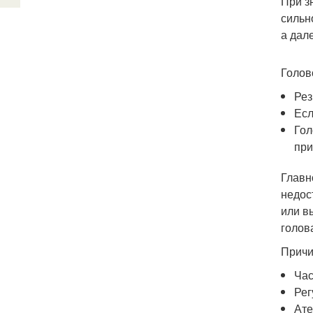
При з
сильн
а дал
Голов
Рез
Есл
Гол
при
Главн
недос
или в
голов
Причи
Час
Рег
Ате