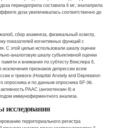
я доза периндоприла составила 5 мг, эналаприла
эффекте доза увеличивалась соответственно до
жалоб, сбор анамнеза, физикальный осмотр,
ку показателей когнитивных функций с
я. С этой целью использовали шкалу оценки
уально-аналоговую шкалу субъективной оценки
памяти и внимания по субтесту Векслера 5,
я исключения признаков депрессии всем
ии и тревоги (Hospital Anxiety and Depression
го опросника и по данным опросника SF-36.
ктивность РААС (ангиотензин II) и
етодом иммуноферментного анализа.
ы исследования
мированию территориального регистра
ой приняли участие врачи-гастроэнтерологи 7