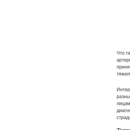
Что т
артер
приня
тяжел
Интер
разны
лицам
диагн
страд