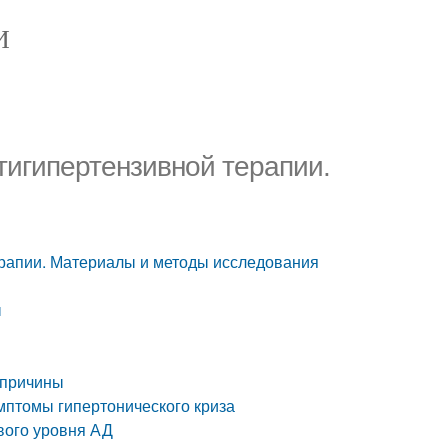
И
тигипертензивной терапии.
ерапии. Материалы и методы исследования
ы
 причины
имптомы гипертонического криза
вого уровня АД