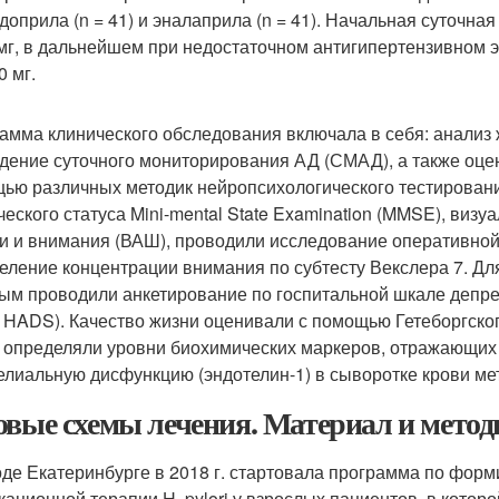
доприла (n = 41) и эналаприла (n = 41). Начальная суточна
мг, в дальнейшем при недостаточном антигипертензивном 
0 мг.
амма клинического обследования включала в себя: анализ 
дение суточного мониторирования АД (СМАД), а также оцен
ью различных методик нейропсихологического тестировани
ческого статуса Mini-mental State Examination (MMSE), виз
и и внимания (ВАШ), проводили исследование оперативной 
еление концентрации внимания по субтесту Векслера 7. Дл
ым проводили анкетирование по госпитальной шкале депресс
, HADS). Качество жизни оценивали с помощью Гетеборгско
 определяли уровни биохимических маркеров, отражающих а
елиальную дисфункцию (эндотелин-1) в сыворотке крови м
овые схемы лечения. Материал и метод
оде Екатеринбурге в 2018 г. стартовала программа по фор
кационной терапии H. pylori у взрослых пациентов, в котор