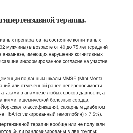
гипертензивной терапии.
зивных препаратов на состояние когнитивных
32 мужчины) в возрасте от 40 до 75 лет (средний
й в анамнезе, имеющих нарушения когнитивных
писавшие информированное согласие на участие
деменции по данным шкалы MMSE (Mini Mental
азаний или отмеченной ранее непереносимости
атаками в анамнезе любых сроков давности, а
аниями, ишемической болезнью сердца,
-Йоркская классификация), сахарным диабетом
вне HbA
1c
(гликированный гемоглобин) > 7,5%).
пертензивной терапии вообще или не получали
ертов были рандомизированы в две группы: