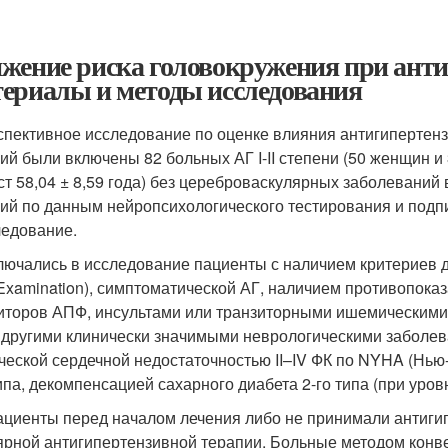
жение риска головокружения при анти
ериалы и методы исследования
спективное исследование по оценке влияния антигипертен
ий были включены 82 больных АГ I-II степени (50 женщин и 
ст 58,04 ± 8,59 года) без цереброваскулярных заболевани
ий по данным нейропсихологического тестирования и под
ледование.
лючались в исследование пациенты с наличием критериев 
 Examination), симптоматической АГ, наличием противопок
иторов АПФ, инсультами или транзиторными ишемическими 
 другими клинически значимыми неврологическими заболев
ческой сердечной недостаточностью II–IV ФК по NYHA (Нью
типа, декомпенсацией сахарного диабета 2-го типа (при уро
ациенты перед началом лечения либо не принимали антиги
ярной антигипертензивной терапии. Больные методом конв