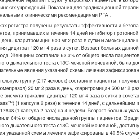
инских учреждений. Показания для эрадикационной терапии
нальными клиническими рекомендациями РГА .
ках регистра получены результаты эффективности и безопас
нтов, принимавших в течение 14 дней ингибитор протонной
 день, кларитромицин 500 мг 2 раза в сутки и амоксициллин 
лия дицитрат 120 мг 4 раза в сутки. Возраст больных данной 
 года. Женщины составили 62,3% от общего числа пациентов
ного дыхательного теста с
13
С-меченой мочевиной, была дос
ательные явления указанной схемы лечения зафиксирован
тельную группу (217 человек) составили пациенты, получи
омепразол) 20 мг 2 раза в день, кларитромицин 500 мг 2 раз
е висмута трикалия дицитрат 120 мг 4 раза в сутки в сочета
pass™) (1 капсула 2 раза) в течение 14 дней, с дальнейшим 
7648 (1 капсула 2 раза) на 4 недели. Возраст больных указ
вили 64% от общего числа данной группы пациентов. Эрадик
ного дыхательного теста с
13
С-меченой мочевиной, достигну
ия указанной схемы лечения зафиксированы в 40,5% случае