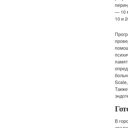
перин
— 10 
10 и 2
Прогр
прове
помощ
психи
памят
опред
больн
Scale
Также
эндот
Гот
В гор
эради