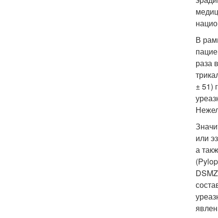
медиц
нацио
В рам
пацие
раза в
трика
± 51)
уреаз
Нежел
Значи
или эз
а такж
(Pylo
DSMZ1
соста
уреаз
явлен