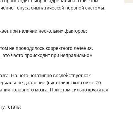
а происходит выброс адреналина. При этом
ичение тонуса симпатической нервной системы,
ет при наличии нескольких факторов:
этом не проводилось корректного лечения.
, это часто происходит при неправильном
озга. На него негативно воздействует как
териальное давление (систолическое) ниже 70
ания головного мозга. При этом сильно кружится
ут стать: