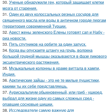
30.
Ученые обнаружили ген, который защищает клетки
мозга от старения.
31.
Один из двух колоссальных резных сосудов для
священного масла или воды в античном городе пергам
(территория современной Турции.
32.
Арест жены зеленского Елены готовят сап и Набу -
риа новости.
33.
Пять спутников на орбите за один запуск.
34.
Когда вы опускаете штангу на грудь, волокна
большой грудной мышцы оказываются в фазе пикового
эксцентрического растяжения.
35.
Музыкальные колонны в храме виттала в хампи,
Индия.
36.
Арктические зайцы - это не те милые пушистики,
какими ты их себе представляешь.
37.
Аурискальпиум обыкновенный, или гриб - ушкоед,
выбрал для жизни одну из самых сложных сред -
опавшие сосновые шишки.
38.
Исследователи самую важную для