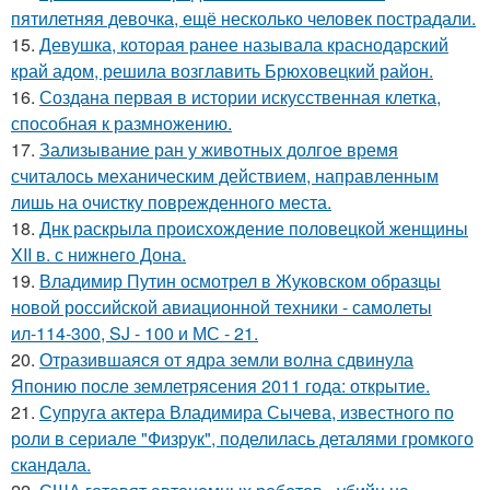
пятилетняя девочка, ещё несколько человек пострадали.
15.
Девушка, которая ранее называла краснодарский
край адом, решила возглавить Брюховецкий район.
16.
Создана первая в истории искусственная клетка,
способная к размножению.
17.
Зализывание ран у животных долгое время
считалось механическим действием, направленным
лишь на очистку поврежденного места.
18.
Днк раскрыла происхождение половецкой женщины
XII в. с нижнего Дона.
19.
Владимир Путин осмотрел в Жуковском образцы
новой российской авиационной техники - самолеты
ил-114-300, SJ - 100 и МС - 21.
20.
Отразившаяся от ядра земли волна сдвинула
Японию после землетрясения 2011 года: открытие.
21.
Супруга актера Владимира Сычева, известного по
роли в сериале "Физрук", поделилась деталями громкого
скандала.