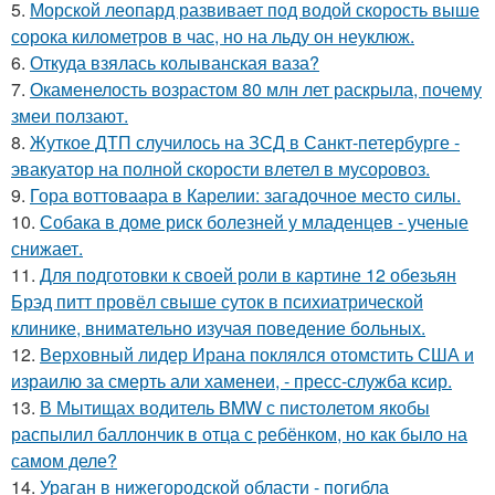
5.
Морской леопард развивает под водой скорость выше
сорока километров в час, но на льду он неуклюж.
6.
Откуда взялась колыванская ваза?
7.
Окаменелость возрастом 80 млн лет раскрыла, почему
змеи ползают.
8.
Жуткое ДТП случилось на ЗСД в Санкт-петербурге -
эвакуатор на полной скорости влетел в мусоровоз.
9.
Гора воттоваара в Карелии: загадочное место силы.
10.
Собака в доме риск болезней у младенцев - ученые
снижает.
11.
Для подготовки к своей роли в картине 12 обезьян
Брэд питт провёл свыше суток в психиатрической
клинике, внимательно изучая поведение больных.
12.
Верховный лидер Ирана поклялся отомстить США и
израилю за смерть али хаменеи, - пресс-служба ксир.
13.
В Мытищах водитель BMW с пистолетом якобы
распылил баллончик в отца с ребёнком, но как было на
самом деле?
14.
Ураган в нижегородской области - погибла