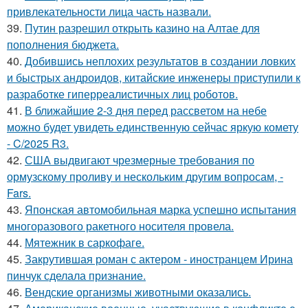
привлекательности лица часть назвали.
39.
Путин разрешил открыть казино на Алтае для
пополнения бюджета.
40.
Добившись неплохих результатов в создании ловких
и быстрых андроидов, китайские инженеры приступили к
разработке гиперреалистичных лиц роботов.
41.
В ближайшие 2-3 дня перед рассветом на небе
можно будет увидеть единственную сейчас яркую комету
- C/2025 R3.
42.
США выдвигают чрезмерные требования по
ормузскому проливу и нескольким другим вопросам, -
Fars.
43.
Японская автомобильная марка успешно испытания
многоразового ракетного носителя провела.
44.
Мятежник в саркофаге.
45.
Закрутившая роман с актером - иностранцем Ирина
пинчук сделала признание.
46.
Вендские организмы животными оказались.