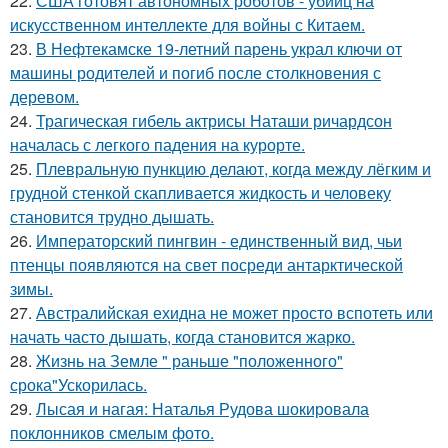
22.
США готовят автономных роботов - убийц на
искусственном интеллекте для войны с Китаем.
23.
В Нефтекамске 19-летний парень украл ключи от
машины родителей и погиб после столкновения с
деревом.
24.
Трагическая гибель актрисы Наташи ричардсон
началась с легкого падения на курорте.
25.
Плевральную пункцию делают, когда между лёгким и
грудной стенкой скапливается жидкость и человеку
становится трудно дышать.
26.
Императорский пингвин - единственный вид, чьи
птенцы появляются на свет посреди антарктической
зимы.
27.
Австралийская ехидна не может просто вспотеть или
начать часто дышать, когда становится жарко.
28.
Жизнь на Земле " раньше "положенного"
срока"Ускорилась.
29.
Лысая и нагая: Наталья Рудова шокировала
поклонников смелым фото.