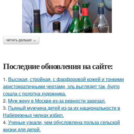
читать дальше →
Последние обновления на сайте:
1.
Высокая, стройная, с фарфоровой кожей и тонкими
аристократичными чертами, эль выглядит так, будто
сошла с полотна художника.
2.
Mуж жену в Москве из-за ревности зарезал.
3.
Пьяный мужчина детей из-за их национальности в
Набережных челнах избил.
4.
Ученые узнали, чем обусловлена польза сельской
жизни для детей.