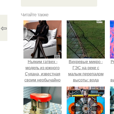
Читайте также
⇦
Ньяким гатвех -
Вихревые микро -
Р
модель из южного
ГЭС на реке с
Судана, известная
малым перепадом
своим необычайно
высоты: вода
в
темным цветом
закручивается в
с
кожи, что принесло
бетонной камере и
ей прозвище
вращает
с
"Королева Тьмы".
вертикальную
турбину.