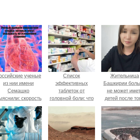
оссийские ученые
Список
Жительница
из нии имени
эффективных
Башкирии бол
Семашко
таблеток от
не может име
ыяснили: скорость
головной боли: что
детей после то
тарения напрямую
выбрать
как медики сдел
зависит от
ей аборт на ше
остояния сосудов
месяце
и работы сердца.
беременности
оставили в мат