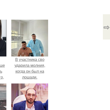
⇨
В участника сво
ьше
ударила молния,
ть
когда он был на
го,
лошади.
али
стом
 и
ке