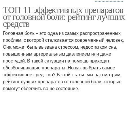
ТОП-11 эффективных препаратов
Таблетки от головной
Боли в зависимости
от головной боли: рейтинг лучших
боли
средств
Головная боль – это одна из самых распространенных
Таблетки при
Таблетки при головной
проблем, с которой сталкивается современный человек.
беременности
боли
Она может быть вызвана стрессом, недостатком сна,
повышенным артериальным давлением или даже
простудой. В такой ситуации на помощь приходят
обезболивающие препараты. Но как выбрать самое
Боли по версии
Боли с рецептом
эффективное средство? В этой статье мы рассмотрим
рейтинг лучших препаратов от головной боли, которые
помогут облегчить ваше состояние.
Таблетка от головной
Физиологические боли
боли