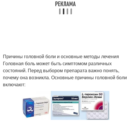
Препараты при
Патологические боли
беременности
Боли в животе
Тянущие боли
Причины головной боли и основные методы лечения
Головная боль может быть симптомом различных
Ноцицептивная боль
Нейропатическая боль
состояний. Перед выбором препарата важно понять,
почему она возникла. Основные причины головной боли
включают:
Боль от признаков
Боль в спине