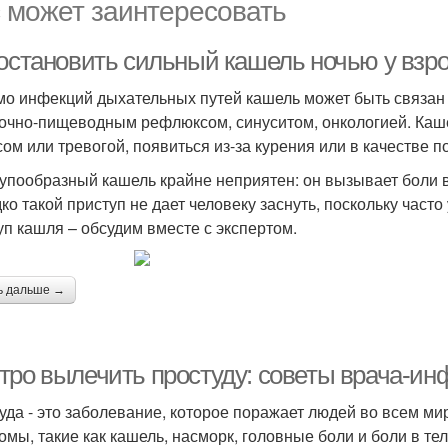
 может заинтересовать
 остановить сильный кашель ночью у взр
о инфекций дыхательных путей кашель может быть связан 
очно-пищеводным рефлюксом, синуситом, онкологией. Каше
сом или тревогой, появиться из-за курения или в качестве 
упообразный кашель крайне неприятен: он вызывает боли в 
ко такой приступ не дает человеку заснуть, поскольку част
уп кашля – обсудим вместе с экспертом.
ь дальше →
тро вылечить простуду: советы врача-ин
уда - это заболевание, которое поражает людей во всем м
омы, такие как кашель, насморк, головные боли и боли в тел