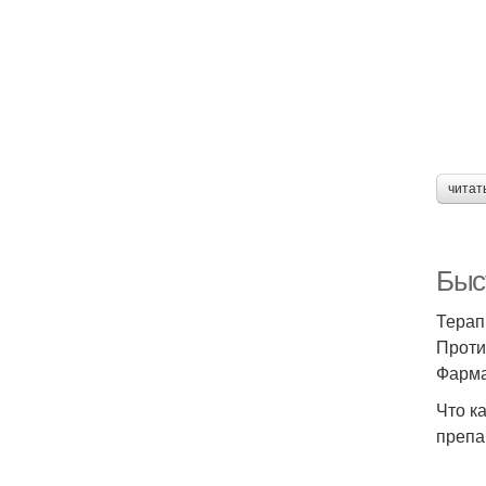
читат
Быс
Терап
Проти
Фарма
Что к
препа