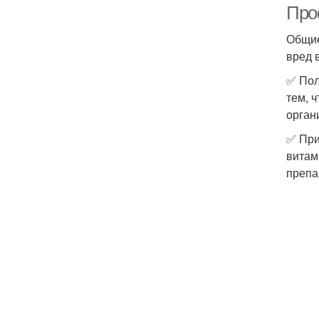
Про
Общие
вред 
✅ Пол
тем, 
орган
✅ При
витам
препа