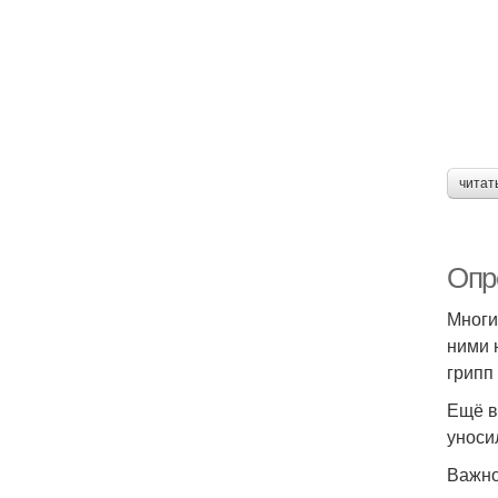
читат
Опр
Многи
ними 
грипп
Ещё в
уноси
Важно