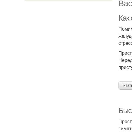
Вас
Как
Помим
желуд
стрес
Прист
Неред
прист
читат
Быс
Прост
симпт