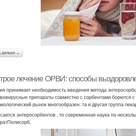
ь дальше →
трое лечение ОРВИ: способы выздоровле
ия принимает необходимость введения метода энтеросорб
вовирусные препараты совместно с сорбентами борются с 
кологический рынок многообразен: та и другая группа лек
асается энтеросорбентов , то современная наука по неско
ратПолисорб.