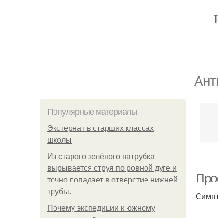
Ант
Популярные материалы
Экстернат в старших классах
школы
Из старого зелёного патрубка
вырывается струя по ровной дуге и
Про
точно попадает в отверстие нижней
трубы.
Симпт
Почему экспедиции к южному