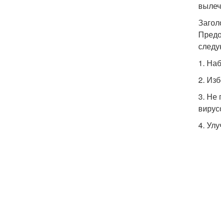
вылеч
Загол
Предо
следу
1. На
2. Из
3. Не
вирус
4. Ул