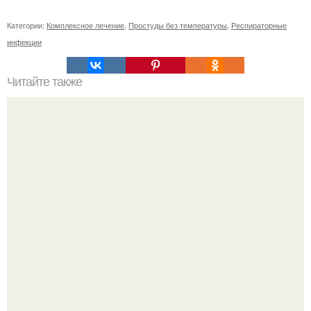
Категории:
Комплексное лечение
,
Простуды без температуры
,
Респираторные
инфекции
Читайте также
Радиус земли. Как впервые измерили радиус земли.