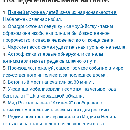
1.
Пьяный мужчина детей из-за их национальности в
Набережных челнах избил.
2.
Chatgpt склонил девушку к самоубийству - таким
образом она якобы выполнила бы божественное
пророчество и спасла человечество от конца света.
3.
Чарские пески: самая удивительная пустыня на земле.
4.
Астрофизики впервые обнаружили сигналы
антиматерии из-за пределов млечного пути.
5.
Произошло, пожалуй, самое громкое событие в мире
искусственного интеллекта за последнее время.
6.
Бетонный мост напечатали за 30 минут.
7.
Укpaинца мобилизовали несмотря на четыре года
бегства от ТЦК в черкасской области.
8.
Мид России назвал "Ахинеей" сообщения о
возможном введении выездных виз для россиян.
9.
Редкий родственник крокодила из Индии и Непала
оказался на грани полного исчезновения из-за