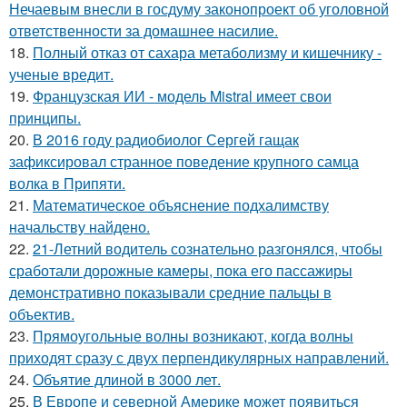
Нечаевым внесли в госдуму законопроект об уголовной
ответственности за домашнее насилие.
18.
Полный отказ от сахара метаболизму и кишечнику -
ученые вредит.
19.
Французская ИИ - модель Mistral имеет свои
принципы.
20.
В 2016 году радиобиолог Сергей гащак
зафиксировал странное поведение крупного самца
волка в Припяти.
21.
Математическое объяснение подхалимству
начальству найдено.
22.
21-Летний водитель сознательно разгонялся, чтобы
сработали дорожные камеры, пока его пассажиры
демонстративно показывали средние пальцы в
объектив.
23.
Прямоугольные волны возникают, когда волны
приходят сразу с двух перпендикулярных направлений.
24.
Объятие длиной в 3000 лет.
25.
В Европе и северной Америке может появиться