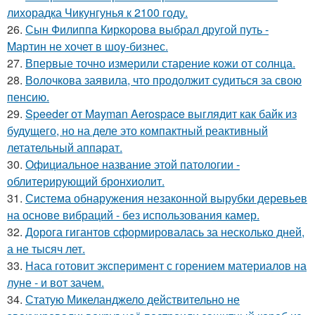
лихорадка Чикунгунья к 2100 году.
26.
Сын Филиппa Киркоровa выбрал другой путь -
Mартин не хочет в шоy-бизнес.
27.
Впервые точно измерили старение кожи от солнца.
28.
Волочкова заявила, что продолжит судиться за свою
пенсию.
29.
Speeder от Mayman Aerospace выглядит как байк из
будущего, но на деле это компактный реактивный
летательный аппарат.
30.
Официальное название этой патологии -
облитерирующий бронхиолит.
31.
Система обнаружения незаконной вырубки деревьев
на основе вибраций - без использования камер.
32.
Дорога гигантов сформировалась за несколько дней,
а не тысяч лет.
33.
Наса готовит эксперимент с горением материалов на
луне - и вот зачем.
34.
Статую Микеланджело действительно не