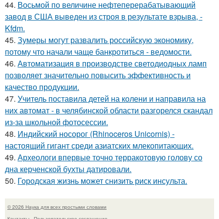
44.
Восьмой по величине нефтеперерабатывающий
завод в США выведен из строя в результате взрыва, -
Kfdm.
45.
Зумеры могут развалить российскую экономику,
потому что начали чаще банкротиться - ведомости.
46.
Автоматизация в производстве светодиодных ламп
позволяет значительно повысить эффективность и
качество продукции.
47.
Учитель поставила детей на колени и направила на
них автомат - в челябинской области разгорелся скандал
из-за школьной фотосессии.
48.
Индийский носорог (Rhinoceros Unicornis) -
настоящий гигант среди азиатских млекопитающих.
49.
Археологи впервые точно терракотовую голову со
дна керченской бухты датировали.
50.
Городская жизнь может снизить риск инсульта.
© 2026 Наука для всех простыми словами
Контакты
Пользовательское соглашение