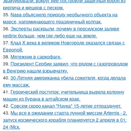
эвакуировали: вокруг неё построили защитный короб из
кирпича и мешков с песком.
35.
Nasa объяснило природу необычного объекта на
марсе, напоминающего праздничный колпак.
36.
Эксперты раскрыли, почему в персидском заливе
нефти больше, чем где-либо еще на земле.
37.
Клад X века в великом Новгороде оказался связан с
Европой.
38.
Мятежник в саркофаге.
39.
Президент Сербии заявил, что рядом с газопроводом
в Венгрию нашли взрывчатку.
40.
30-Летняя американка убила сожителя, когда делала
ему массаж.
41.
Героический поступок: учительница вывела колонну
машин из бурана в алтайском крае.
42.
Совсем скоро канал "Наука" 15-летие отпразднует.
43.
Мы все в ожидании старта лунной миссии Artemis - 2.
запуск космического корабля планируется 2 апреля в 01:
24 (Мск.