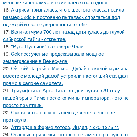
меньше килограмма и помещается на ладони.
16.
Актриса призналась, что с шестого класса носила
размер 32dd и постоянно пыталась спрятаться под
одеждой из-за неуверенности в себе.
17.
Великая чума 700 лет назад дотянулась до глухой
сибирской тайги - открытие.
18.
"Рука Пустыни" на севере Чили.
19.
Science: ученые предсказывали мощное
землетрясение в Венесуэле.
20.
Ой - ой! На рейсе Москва - Дубай пожилой мужчина
вместе с молодой дамой устроили настоящий скандал
прямо в салоне самолёта.
21.
Триумф тита. Арка Тита, воздвигнутая в 81 году
нашей эры в Риме после кончины императора, - это не
просто памятник.
22.
Сухая ветка насквозь шею девочке в Ростове
проткнула.
23.
Аттардан в форме лотоса, Индия, 1870-1875 гг.
24.
Опасные привычки, которые незаметно разрушают.