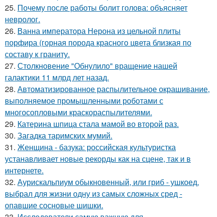
25.
Почему после работы болит голова: объясняет
невролог.
26.
Ванна императора Нерона из цельной плиты
порфира (горная порода красного цвета близкая по
составу к граниту.
27.
Столкновение "Обнулило" вращение нашей
галактики 11 млрд лет назад.
28.
Автоматизированное распылительное окрашивание,
выполняемое промышленными роботами с
многосопловыми краскораспылителями.
29.
Катерина шпица стала мамой во второй раз.
30.
Загадка таримских мумий.
31.
Женщина - базука: российская культуристка
устанавливает новые рекорды как на сцене, так и в
интернете.
32.
Аурискальпиум обыкновенный, или гриб - ушкоед,
выбрал для жизни одну из самых сложных сред -
опавшие сосновые шишки.
33.
Исследователи самую важную для