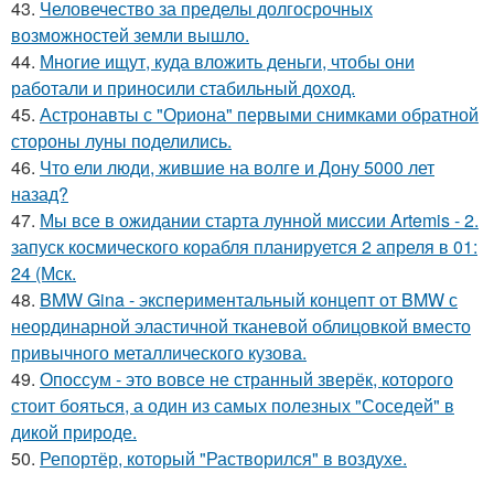
43.
Человечество за пределы долгосрочных
возможностей земли вышло.
44.
Многие ищут, куда вложить деньги, чтобы они
работали и приносили стабильный доход.
45.
Астронавты с "Ориона" первыми снимками обратной
стороны луны поделились.
46.
Что ели люди, жившие на волге и Дону 5000 лет
назад?
47.
Мы все в ожидании старта лунной миссии Artemis - 2.
запуск космического корабля планируется 2 апреля в 01:
24 (Мск.
48.
BMW Gina - экспериментальный концепт от BMW с
неординарной эластичной тканевой облицовкой вместо
привычного металлического кузова.
49.
Опоссум - это вовсе не странный зверёк, которого
стоит бояться, а один из самых полезных "Соседей" в
дикой природе.
50.
Репортёр, который "Растворился" в воздухе.