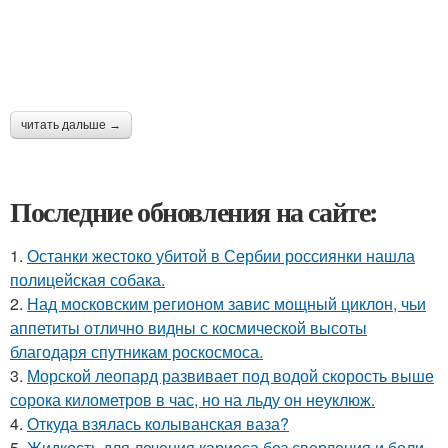
читать дальше →
Последние обновления на сайте:
1.
Останки жестоко убитой в Сербии россиянки нашла
полицейская собака.
2.
Над московским регионом завис мощный циклон, чьи
аппетиты отлично видны с космической высоты
благодаря спутникам роскосмоса.
3.
Морской леопард развивает под водой скорость выше
сорока километров в час, но на льду он неуклюж.
4.
Откуда взялась колыванская ваза?
5.
Жидкость для лечения кариеса без сверления и боли