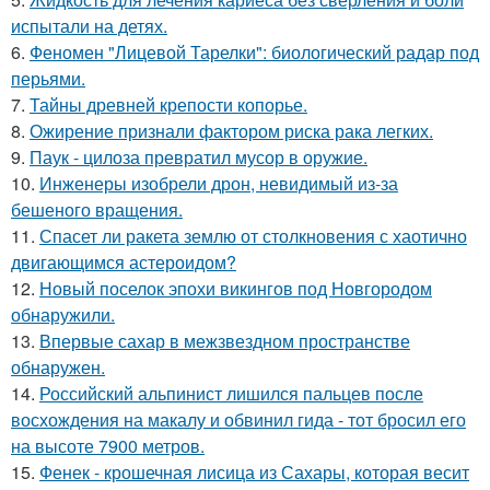
испытали на детях.
6.
Феномен "Лицевой Тарелки": биологический радар под
перьями.
7.
Тайны древней крепости копорье.
8.
Ожирение признали фактором риска рака легких.
9.
Паук - цилоза превратил мусор в оружие.
10.
Инженеры изобрели дрон, невидимый из-за
бешеного вращения.
11.
Спасет ли ракета землю от столкновения с хаотично
двигающимся астероидом?
12.
Новый поселок эпохи викингов под Новгородом
обнаружили.
13.
Впервые сахар в межзвездном пространстве
обнаружен.
14.
Российский альпинист лишился пальцев после
восхождения на макалу и обвинил гида - тот бросил его
на высоте 7900 метров.
15.
Фенек - крошечная лисица из Сахары, которая весит