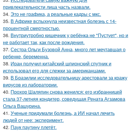
привлекательности лица часть назвали.
34.
Это не графика, а реальные кадры с мкс.
35.
В Африке вспыхнула неизвестная болезнь с 14-
процентной смертностью.
36.
Внутриутробно кишечник у ребёнка не "Пустует", но и
не работает так, как после рождения.
37.
Сестра Ольги Бузовой Анна, много лет мечтавшая о
ребенке, беременна.
38.
Иран получил китайский шпионский спутник и
использовал его для слежки за американцами.
39.
В Бразилии исследовательницу арестовали за кражу
вирусов из лаборатории.
40.
Прохор Шаляпин снова женился: его избранницей
стала 37-летняя кондитер, соведущая Рената Агзамова
Ольга Вашурина.
41.
Ученые придумали болезнь, а ИИ начал лечить
людей от нее: эксперимент.
42.
Паук паутину плетёт.