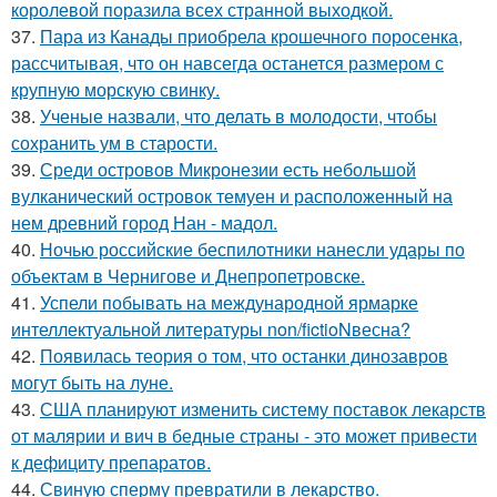
королевой поразила всех странной выходкой.
37.
Пара из Канады приобрела крошечного поросенка,
рассчитывая, что он навсегда останется размером с
крупную морскую свинку.
38.
Ученые назвали, что делать в молодости, чтобы
сохранить ум в старости.
39.
Среди островов Микронезии есть небольшой
вулканический островок темуен и расположенный на
нем древний город Нан - мадол.
40.
Ночью российские беспилотники нанесли удары по
объектам в Чернигове и Днепропетровске.
41.
Успели побывать на международной ярмарке
интеллектуальной литературы non/fictioNвесна?
42.
Появилась теория о том, что останки динозавров
могут быть на луне.
43.
США планируют изменить систему поставок лекарств
от малярии и вич в бедные страны - это может привести
к дефициту препаратов.
44.
Свиную сперму превратили в лекарство.