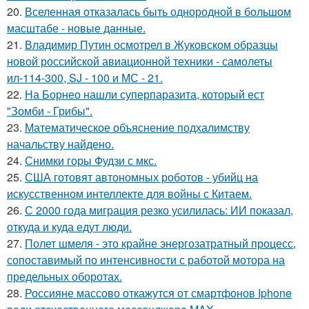
20.
Вселенная отказалась быть однородной в большом
масштабе - новые данные.
21.
Владимир Путин осмотрел в Жуковском образцы
новой российской авиационной техники - самолеты
ил-114-300, SJ - 100 и МС - 21.
22.
На Борнео нашли суперпаразита, который ест
"Зомби - Грибы".
23.
Математическое объяснение подхалимству
начальству найдено.
24.
Снимки горы Фудзи с мкс.
25.
США готовят автономных роботов - убийц на
искусственном интеллекте для войны с Китаем.
26.
С 2000 года миграция резко усилилась: ИИ показал,
откуда и куда едут люди.
27.
Полет шмеля - это крайне энергозатратный процесс,
сопоставимый по интенсивности с работой мотора на
предельных оборотах.
28.
Россияне массово откажутся от смартфонов Iphone