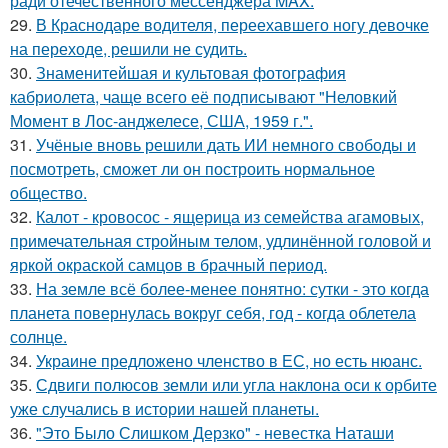
ради отечественного мессенджера MAX.
29.
В Краснодаре водителя, переехавшего ногу девочке
на переходе, решили не судить.
30.
Знаменитейшая и культовая фотография
кабриолета, чаще всего её подписывают "Неловкий
Момент в Лос-анджелесе, США, 1959 г.".
31.
Учёные вновь решили дать ИИ немного свободы и
посмотреть, сможет ли он построить нормальное
общество.
32.
Калот - кровосос - ящерица из семейства агамовых,
примечательная стройным телом, удлинённой головой и
яркой окраской самцов в брачный период.
33.
На земле всё более-менее понятно: сутки - это когда
планета повернулась вокруг себя, год - когда облетела
солнце.
34.
Украине предложено членство в ЕС, но есть нюанс.
35.
Сдвиги полюсов земли или угла наклона оси к орбите
уже случались в истории нашей планеты.
36.
"Это Было Слишком Дерзко" - невестка Наташи