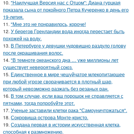
10.
"Наилучшая Версия нас с Отцом": Диана гурцкая
показала сына от покойного Петра Кучеренко в день его
19-летия.
11.
"Мне это не понравилось, короче!
12.
У берегов Гренландии вода иногда перестает быть
похожей на воду.
13.
В Петербурге у девушки чудовищно раздуло голову
после окрашивания волос.
14.
"В темноте океанского дна … уже миллионы лет
существует невероятный союз.
15.
Единственное в мире чешуйчатое млекопитающее
при любой угрозе сворачивается в плотный шар,
который невозможно разжать без резаных ран.
16.
В том случае, если ваш порошок не справляется с
пятнами, тогда попробуйте этот.
17.
Ученые заставили клетки рака "Самоуничтожаться".
18.
Сокровища острова Монте-кристо.
19.
Создана первая в истории искусственная клетка,
способная к размножению.