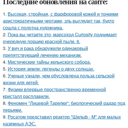
Последние обновления на сайте:
1.
Высокая, стройная, с фарфоровой кожей и тонкими
аристократичными чертами, эль выглядит так, будто
сошла с полотна художника.
2.
Пока вы читаете это, марсоход Curiosity поднимает
очередную порцию красной пыли. 6.
3.
У вич и рака обнаружили одинаковый
препятствующий лечению механизм.
4.
Мистические тайны кельнского собора.
5.
История земли: легенды о двух солнцах.
6.
Ученые узнали, чем обусловлена польза сельской
жизни для детей.
7.
Физики впервые пространственно-временной
кристалл расплавили.
8.
Феномен "Лицевой Тарелки": биологический радар под
перьями.
9.
Росатом представил реактор "Шельф - М" для малых
наземных АЭС.