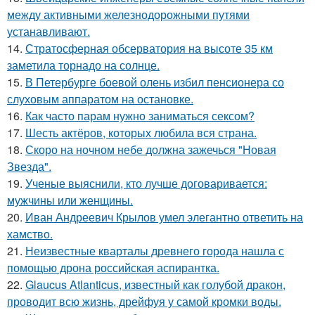
между активными железнодорожными путями
устанавливают.
14.
Стратосферная обсерватория на высоте 35 км
заметила торнадо на солнце.
15.
В Петербурге боевой олень избил пенсионера со
слуховым аппаратом на остановке.
16.
Как часто парам нужно заниматься сексом?
17.
Шесть актёров, которых любила вся страна.
18.
Скоро на ночном небе должна зажечься "Новая
Звезда".
19.
Ученые выяснили, кто лучше договаривается:
мужчины или женщины.
20.
Иван Андреевич Крылов умел элегантно ответить на
хамство.
21.
Неизвестные кварталы древнего города нашла с
помощью дрона российская аспирантка.
22.
Glaucus Atlanticus, известный как голубой дракон,
проводит всю жизнь, дрейфуя у самой кромки воды.