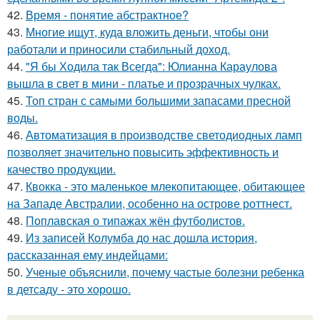
42.
Время - понятие абстрактное?
43.
Многие ищут, куда вложить деньги, чтобы они
работали и приносили стабильный доход.
44.
"Я бы Ходила так Всегда": Юлианна Караулова
вышла в свет в мини - платье и прозрачных чулках.
45.
Топ стран с самыми большими запасами пресной
воды.
46.
Автоматизация в производстве светодиодных ламп
позволяет значительно повысить эффективность и
качество продукции.
47.
Квокка - это маленькое млекопитающее, обитающее
на Западе Австралии, особенно на острове роттнест.
48.
Поплавская о типажах жён футболистов.
49.
Из записей Колумба до нас дошла история,
рассказанная ему индейцами:
50.
Ученые объяснили, почему частые болезни ребенка
в детсаду - это хорошо.