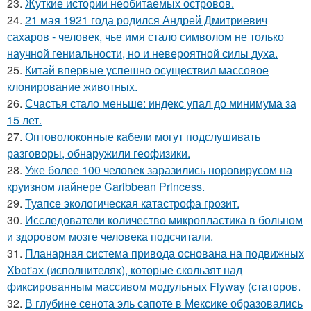
23.
Жуткие истории необитаемых островов.
24.
21 мая 1921 года родился Андрей Дмитриевич
сахаров - человек, чье имя стало символом не только
научной гениальности, но и невероятной силы духа.
25.
Китай впервые успешно осуществил массовое
клонирование животных.
26.
Счастья стало меньше: индекс упал до минимума за
15 лет.
27.
Оптоволоконные кабели могут подслушивать
разговоры, обнаружили геофизики.
28.
Уже более 100 человек заразились норовирусом на
круизном лайнере Caribbean Princess.
29.
Туапсе экологическая катастрофа грозит.
30.
Исследователи количество микропластика в больном
и здоровом мозге человека подсчитали.
31.
Планарная система привода основана на подвижных
Xbot'ах (исполнителях), которые скользят над
фиксированным массивом модульных Flyway (статоров.
32.
В глубине сенота эль сапоте в Мексике образовались