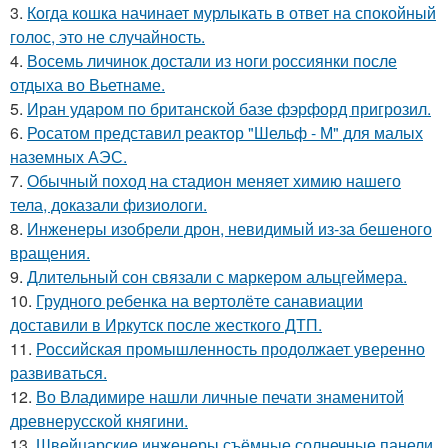
3.
Когда кошка начинает мурлыкать в ответ на спокойный
голос, это не случайность.
4.
Восемь личинок достали из ноги россиянки после
отдыха во Вьетнаме.
5.
Иран ударом по британской базе фэрфорд пригрозил.
6.
Росатом представил реактор "Шельф - М" для малых
наземных АЭС.
7.
Обычный поход на стадион меняет химию нашего
тела, доказали физиологи.
8.
Инженеры изобрели дрон, невидимый из-за бешеного
вращения.
9.
Длительный сон связали с маркером альцгеймера.
10.
Грудного ребенка на вертолёте санавиации
доставили в Иркутск после жесткого ДТП.
11.
Российская промышленность продолжает уверенно
развиваться.
12.
Во Владимире нашли личные печати знаменитой
древнерусской княгини.
13.
Швейцарские инженеры съёмные солнечные панели