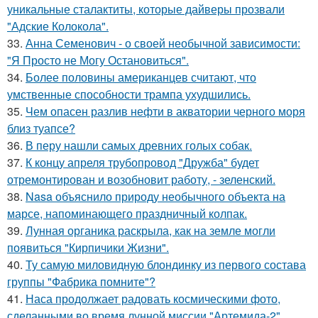
уникальные сталактиты, которые дайверы прозвали
"Адские Колокола".
33.
Анна Семенович - о своей необычной зависимости:
"Я Просто не Могу Остановиться".
34.
Более половины американцев считают, что
умственные способности трампа ухудшились.
35.
Чем опасен разлив нефти в акватории черного моря
близ туапсе?
36.
В перу нашли самых древних голых собак.
37.
К концу апреля трубопровод "Дружба" будет
отремонтирован и возобновит работу, - зеленский.
38.
Nasa объяснило природу необычного объекта на
марсе, напоминающего праздничный колпак.
39.
Лунная органика раскрыла, как на земле могли
появиться "Кирпичики Жизни".
40.
Ту самую миловидную блондинку из первого состава
группы "Фабрика помните"?
41.
Наса продолжает радовать космическими фото,
сделанными во время лунной миссии "Артемида-2".