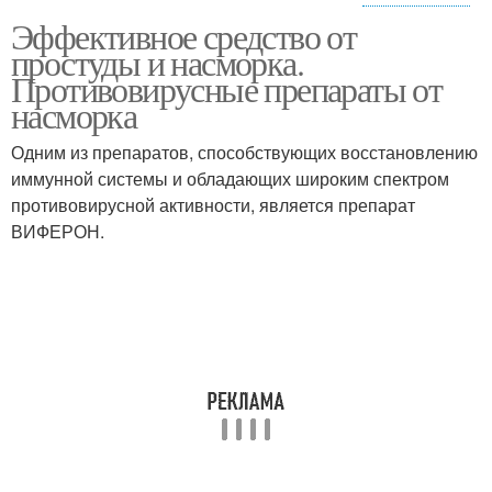
Эффективное средство от
Противовирусные
Таблетки от простуды
простуды и насморка.
таблетки
Противовирусные препараты от
насморка
Одним из препаратов, способствующих восстановлению
иммунной системы и обладающих широким спектром
противовирусной активности, является препарат
ВИФЕРОН.