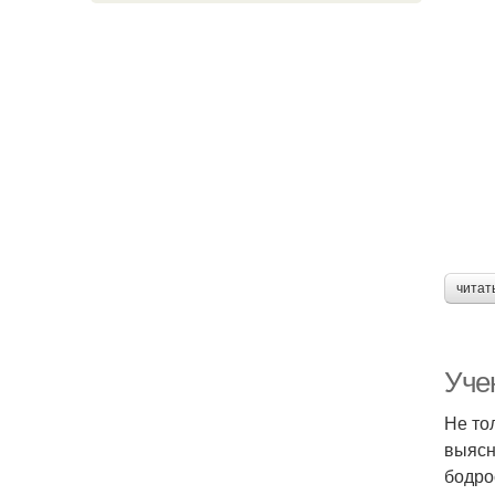
читат
Уче
Не то
выясн
бодро