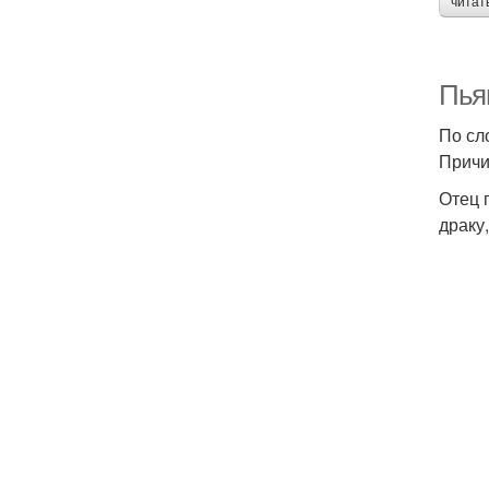
читат
Пья
По сл
Причи
Отец 
драку