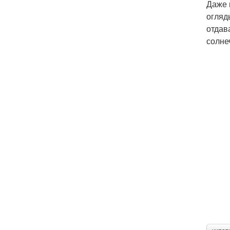
Даже 
огляд
отдав
солне