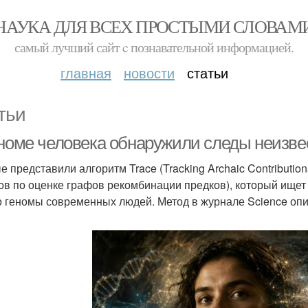
НАУКА ДЛЯ ВСЕХ ПРОСТЫМИ СЛОВАМ
самый лучший сайт c познавательной информацией.
главная
новости
статьи
тьи
еноме человека обнаружили следы неизве
е представили алгоритм Trace (Tracking Archaic Contributio
ов по оценке графов рекомбинации предков), который ище
о геномы современных людей. Метод в журнале Science опи