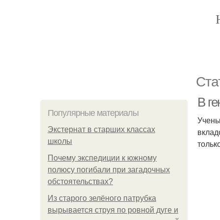
Ста
В г
Популярные материалы
Учены
Экстернат в старших классах
вклад
школы
тольк
Почему экспедиции к южному
полюсу погибали при загадочных
обстоятельствах?
Из старого зелёного патрубка
вырывается струя по ровной дуге и