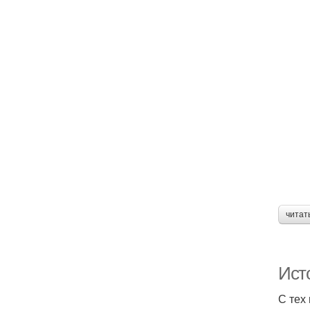
читат
Исто
С тех