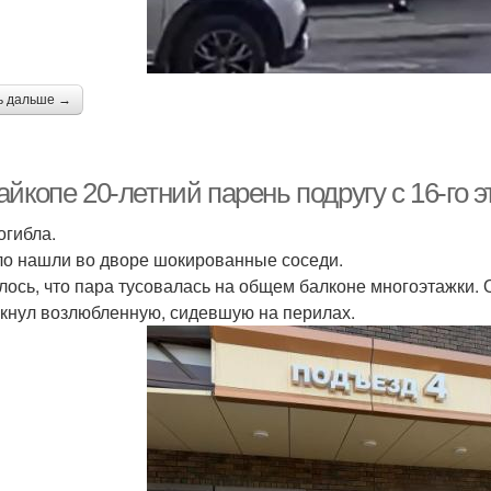
ь дальше →
йкопе 20-летний парень подругу с 16-го э
огибла.
ло нашли во дворе шокированные соседи.
лось, что пара тусовалась на общем балконе многоэтажки.
кнул возлюбленную, сидевшую на перилах.