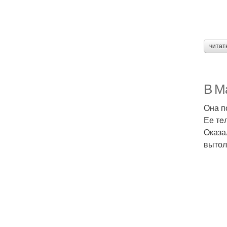
читат
B Мa
Она п
Ее тe
Оказа
вытол