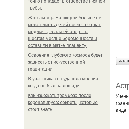
точно попадает в отверстие нижней
трубы.
Жительница Башкирии больше не
может иметь детей после того, как
медики сделали ей аборт на
шестом месяце беременности и
оставили в матке плаценту.
Освоение глубокого космоса будет
читат
зависеть от искусственной
гравитации.
В участника сво ударила молния,
Аст
когда он был на лошади.
Учены
Как избежать тромбоза после
грани
коронавируса: секреты, которые
виде п
стоит знать