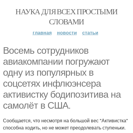
НАУКА ДЛЯ ВСЕХ ПРОСТЫМИ
СЛОВАМИ
главная
новости
статьи
Восемь сотрудников
авиакомпании погружают
одну из популярных в
соцсетях инфлюэнсера
активистку бодипозитива на
самолёт в США.
Сообщается, что несмотря на большой вес "Активистка"
способна ходить, но не может преодолевать ступеньки.