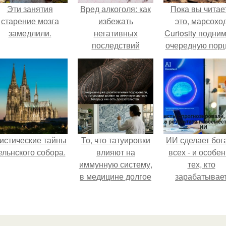
Эти занятия
Вред алкоголя: как
Пока вы читае
старение мозга
избежать
это, марсохо
замедлили.
негативных
Curiosity подни
последствий
очередную пор
красной пыли. 
истические тайны
То, что татуировки
ИИ сделает бог
ельнского собора.
влияют на
всех - и особе
иммунную систему,
тех, кто
в медицине долгое
зарабатывае
время
меньше всего
рассматривалось
лишь как гипотеза.