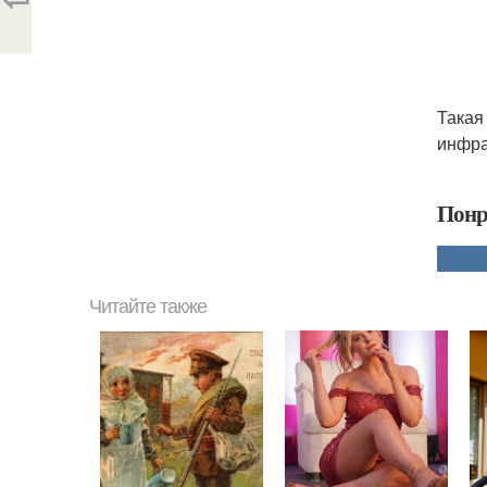
Такая
инфра
Понр
Читайте также