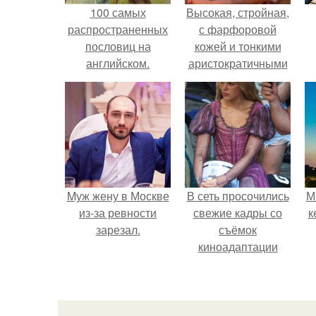
100 самых
Высокая, стройная,
распространенных
с фарфоровой
пословиц на
кожей и тонкими
английском.
аристократичными
чертами, эль
выглядит так, будто
сошла с полотна
художника.
Mуж жену в Москве
В сеть просочились
М
из-за ревности
свежие кадры со
к
зарезал.
съёмок
киноадаптации
"Рапунцель", и всё
внимание
моментально
оказалось