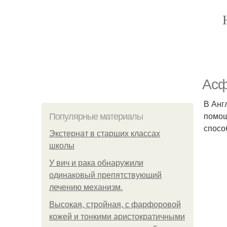
Асф
В Анг
помощ
Популярные материалы
спосо
Экстернат в старших классах
школы
У вич и рака обнаружили
одинаковый препятствующий
лечению механизм.
Высокая, стройная, с фарфоровой
кожей и тонкими аристократичными