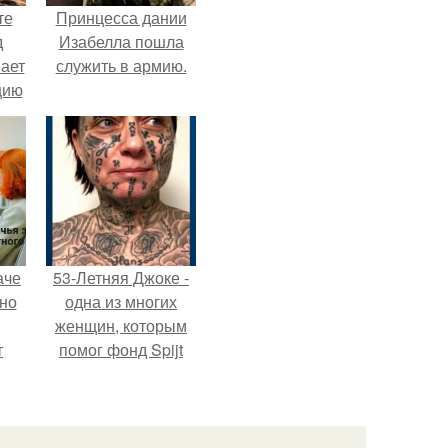
те
Принцесса дании
д
Изабелла пошла
мает
служить в армию.
цию
6.
аче
53-Летняя Джоке -
нно
одна из многих
женщин, которым
т
помог фонд Spijt
.
van Tattoo,
основанный в
Роттердаме.