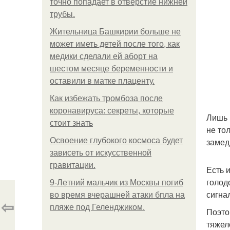
точно попадает в отверстие нижней
трубы.
Жительница Башкирии больше не
может иметь детей после того, как
медики сделали ей аборт на
шестом месяце беременности и
оставили в матке плаценту.
Как избежать тромбоза после
коронавируса: секреты, которые
Лишь 
стоит знать
не то
Освоение глубокого космоса будет
замед
зависеть от искусственной
гравитации.
Есть 
голод
9-Лeтний мaльчик из Москвы погиб
сигна
во время вчерашней атаки бпла на
⇦
пляже под Геленджиком.
Поэто
тяжел