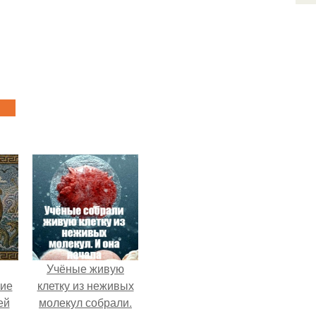
Учёные живую
кие
клетку из неживых
ей
молекул собрали.