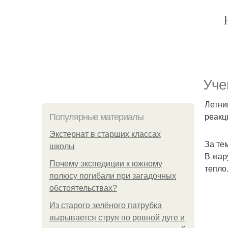
Уче
Летни
реакц
Популярные материалы
Экстернат в старших классах
За те
школы
В жар
Почему экспедиции к южному
тепло
полюсу погибали при загадочных
обстоятельствах?
Из старого зелёного патрубка
вырывается струя по ровной дуге и