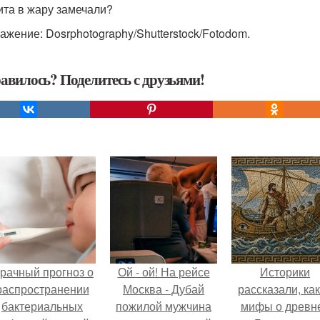
ита в жару замечали?
ажение: Dosrphotography/Shutterstock/Fotodom.
авилось? Поделитесь с друзьями!
рачный прогноз о
Ой - ой! На рейсе
Историки
распространении
Москва - Дубай
рассказали, ка
бактериальных
пожилой мужчина
мифы о древн