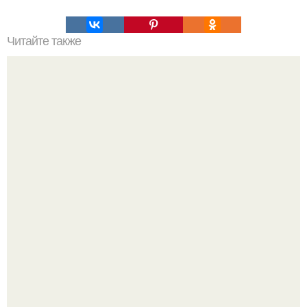
Читайте также
Вред алкоголя: как избежать негативных последствий
Из старого зелёного патрубка вырывается струя по