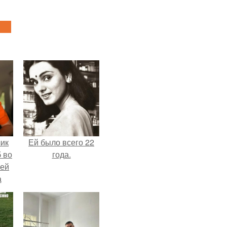
чик
Ей было всего 22
 во
года.
ней
а
.