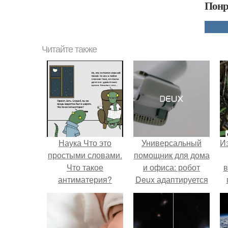
Понр
Читайте также
Наука Что это
Универсальный
Из
простыми словами.
помощник для дома
Что такое
и офиса: робот
в
антиматерия?
Deux адаптируется
к разным задачам.
о