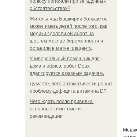
полюсу погибали при загадочных
обстоятельствах?
Жительница Башкирии больше не
может иметь детей после того, как
медики сделали ей аборт на
шестом месяце беременности и
оставили в матке плаценту.
Универсальный помощник для
дома и офиса: робот Deux
адаптируется к разным задачам.
Думаете, лето автоматически решит
проблему дефицита витамина D?
Чего ждать после прививки:
основные симптомы и
рекомендации
Медик
темпе