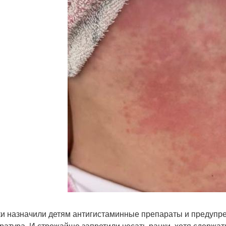
и назначили детям антигистаминные препараты и предупре
ратура. И строжайше запретили чесать ранки, хотя сдержат