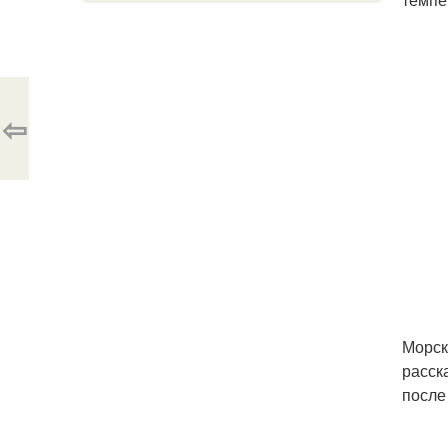
⇦
Морск
расск
после