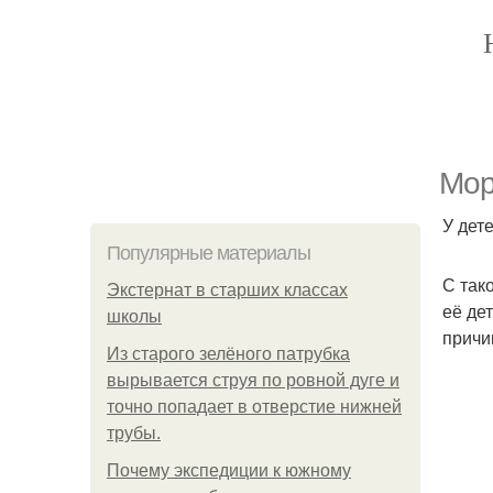
Мор
У дет
Популярные материалы
С так
Экстернат в старших классах
её де
школы
причи
Из старого зелёного патрубка
вырывается струя по ровной дуге и
точно попадает в отверстие нижней
трубы.
Почему экспедиции к южному