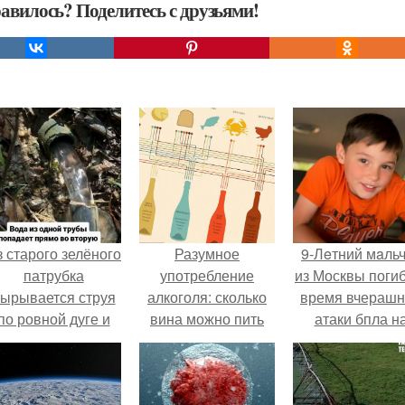
авилось? Поделитесь с друзьями!
 старого зелёного
Разумное
9-Лeтний мaль
патрубка
употребление
из Москвы погиб
ырывается струя
алкоголя: сколько
время вчераш
по ровной дуге и
вина можно пить
атаки бпла н
точно попадает в
женщине
пляже под
тверстие нижней
Геленджиком
трубы.