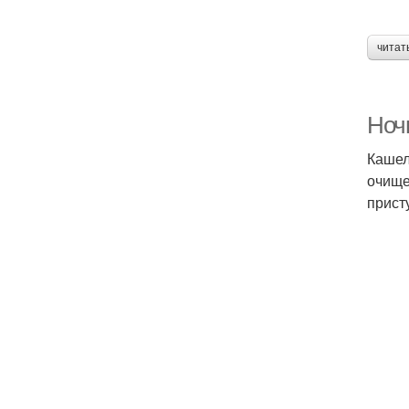
читат
Ноч
Кашел
очище
прист