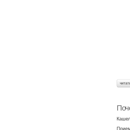
читат
Поч
Кашел
Прием