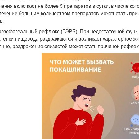
чения включают не более 5 препаратов в сутки, в числе ко
ечение большим количеством препаратов может стать при
ь.
оэзофагеальный рефлюкс (ГЭРБ). При недостаточной функц
 стенки пищевода раздражаются и возникает характерное жж
янно, раздражение слизистой может стать причиной рефлек