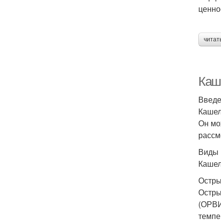
ценно
читат
Каш
Введ
Кашел
Он мо
рассм
Виды 
Кашел
Остры
Остры
(ОРВИ
темпе