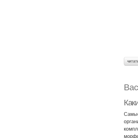
читат
Вас
Как
Самые
орган
компл
морфо