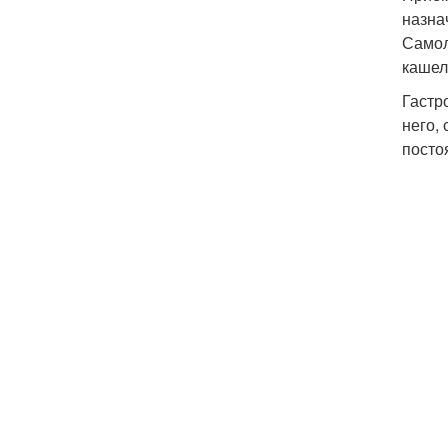
назна
Самол
кашел
Гастр
него,
посто