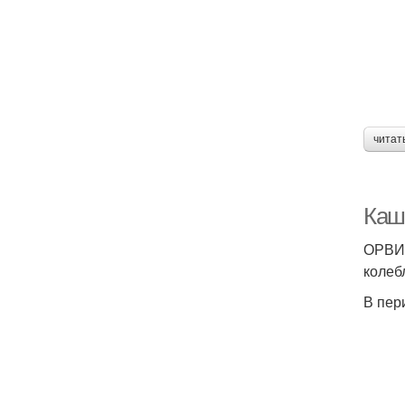
читат
Каш
ОРВИ 
колеб
В пер