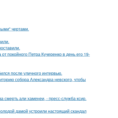
ными" чертами.
вили.
поставили.
от покойного Петра Кучеренко в день его 19-
ился после уличного интервью.
иторию собора Александра невского, чтобы
 смерть али хаменеи, - пресс-служба ксир.
 молодой дамой устроили настоящий скандал