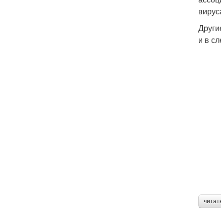
вирус
Други
и в с
читат