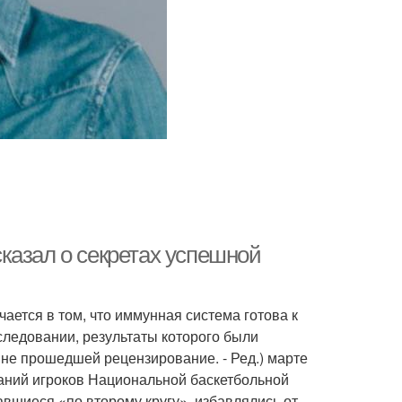
казал о секретах успешной
ается в том, что иммунная система готова к
сследовании, результаты которого были
 не прошедшей рецензирование. - Ред.) марте
ваний игроков Национальной баскетбольной
авшиеся «по второму кругу», избавлялись от