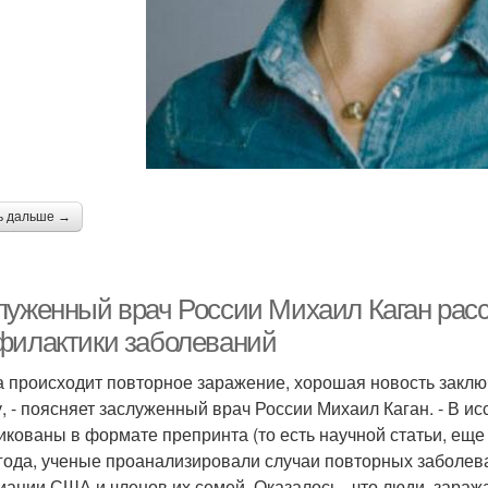
ь дальше →
луженный врач России Михаил Каган расс
филактики заболеваний
да происходит повторное заражение, хорошая новость заключ
у, - поясняет заслуженный врач России Михаил Каган. - В и
икованы в формате препринта (то есть научной статьи, еще
 года, ученые проанализировали случаи повторных заболе
иации США и членов их семей. Оказалось , что люди, зараж