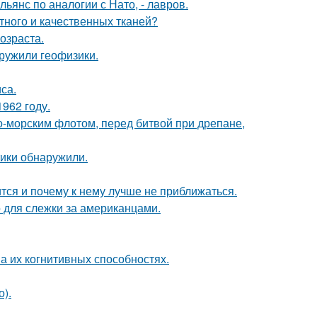
янс по аналогии с Нато, - лавров.
тного и качественных тканей?
озраста.
ружили геофизики.
са.
962 году.
-морским флотом, перед битвой при дрепане,
тики обнаружили.
тся и почему к нему лучше не приближаться.
о для слежки за американцами.
а их когнитивных способностях.
).