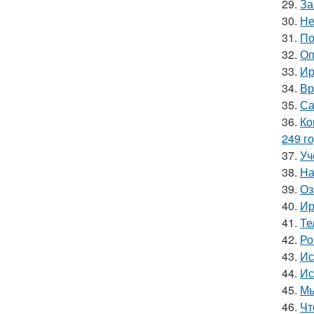
29.
За
30.
Не
31.
По
32.
Оп
33.
Ир
34.
Вр
35.
Са
36.
Ко
249 го
37.
Уч
38.
На
39.
Оз
40.
Ир
41.
Те
42.
Ро
43.
Ис
44.
Ис
45.
Мы
46.
Чт