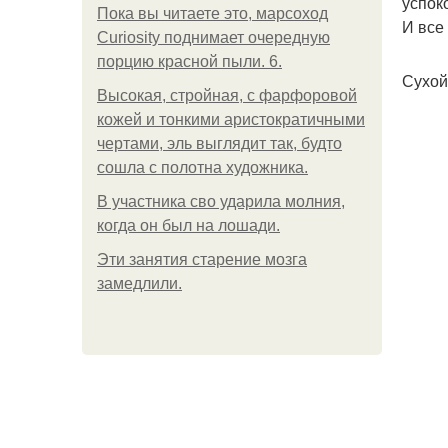
успок
Пока вы читаете это, марсоход
И все
Curiosity поднимает очередную
порцию красной пыли. 6.
Сухой
Высокая, стройная, с фарфоровой
кожей и тонкими аристократичными
чертами, эль выглядит так, будто
сошла с полотна художника.
В участника сво ударила молния,
когда он был на лошади.
Эти занятия старение мозга
замедлили.