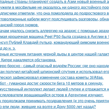
падные страны планируют создать в Азии новый военный аль
ужели в мосфильме не оказалось ни одного достойного пор
дписчики отметили, что она помолодела до подросткового в
товолоконные кабели могут подслушивать разговоры, обна
анский город гномов.
ачам удалось снизить аллергию на арахис с помощью арахи
мая крошечная машина Peel P50 была создана в Англии в 1
нсул Публий Клавдий пульхр, командующий римским военно
д до н. э.
еные источник питания черной дыры в центре нашей галак
 Кипре накаляется обстановка.
еро бросно - самый опасный водоём России: где оно находи
ан получил китайский шпионский спутник и использовал ег
лескоп зафиксировал изменение состава кометы 3I/Atlas.
бот - гуманоид достиг скорости бега 10 метров в секунду.
кусственный интеллект делает людей глупее и отражается н
следователи вращающийся остров в Аргентине изучают.
 продолжаем принимать поздравления (и это очень приятно
о ели люди, жившие на волге и Дону 5000 лет назад?