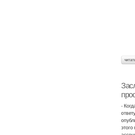
читат
Зас
про
- Ког
ответ
опубл
этого
ассоц