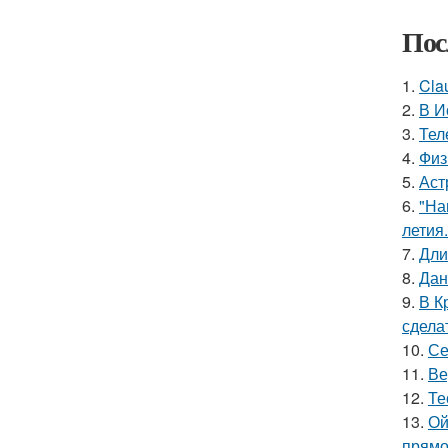
Пос
1.
Cla
2.
В И
3.
Тел
4.
Физ
5.
Аст
6.
"На
летия.
7.
Дли
8.
Дан
9.
В К
сдела
10.
Се
11.
Ве
12.
Те
13.
Ой
прямо