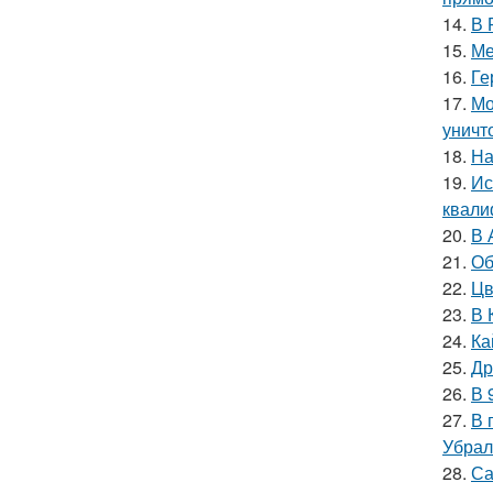
14.
В 
15.
Ме
16.
Ге
17.
Мо
уничт
18.
На
19.
Ис
квали
20.
В 
21.
Об
22.
Цв
23.
В 
24.
Ка
25.
Др
26.
В 
27.
В 
Убрал
28.
Са