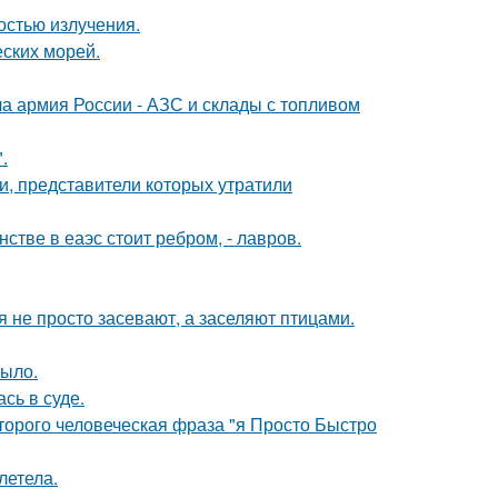
остью излучения.
ских морей.
 армия России - АЗС и склады с топливом
.
и, представители которых утратили
стве в еаэс стоит ребром, - лавров.
 не просто засевают, а заселяют птицами.
рыло.
сь в суде.
оторого человеческая фраза "я Просто Быстро
летела.