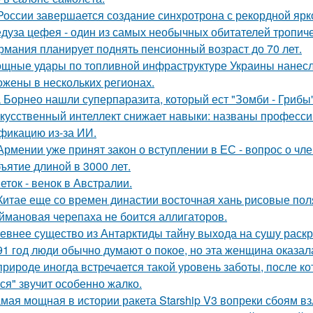
России завершается создание синхротрона с рекордной ярк
дуза цефея - один из самых необычных обитателей тропиче
рмания планирует поднять пенсионный возраст до 70 лет.
щные удары по топливной инфраструктуре Украины нанесла
ожены в нескольких регионах.
 Борнео нашли суперпаразита, который ест "Зомби - Грибы"
кусственный интеллект снижает навыки: названы професси
фикацию из-за ИИ.
Армении уже принят закон о вступлении в ЕС - вопрос о член
ъятие длиной в 3000 лет.
еток - венок в Австралии.
Китае еще со времен династии восточная хань рисовые поля
ймановая черепаха не боится аллигаторов.
евнее существо из Антарктиды тайну выхода на сушу раск
91 год люди обычно думают о покое, но эта женщина оказала
природе иногда встречается такой уровень заботы, после к
ся" звучит особенно жалко.
мая мощная в истории ракета Starship V3 вопреки сбоям вз