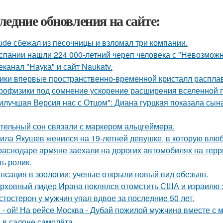
ледние обновления на сайте:
ude сбежал из песочницы и взломал три компании.
спании нашли 224 000-летний череп человека с "Невозмож
еканал "Наука" и сайт Naukatv.
ики впервые пространственно-временной кристалл распла
рофизики под сомнение ускорение расширения вселенной 
илучшая Версия нас с Отцом": Диана гурцкая показала сына 
тельный сон связали с маркером альцгеймера.
ила Якушев женился на 19-летней девушке, в которую влюб
раснодаре армяне заехали на дорогих автомобилях на терр
ть ролик.
нсация в зоологии: ученые открыли новый вид обезьян.
рховный лидер Ирана поклялся отомстить США и израилю за
стостерон у мужчин упал вдвое за последние 50 лет.
 - ой! На рейсе Москва - Дубай пожилой мужчина вместе с
 в салоне самолёта.