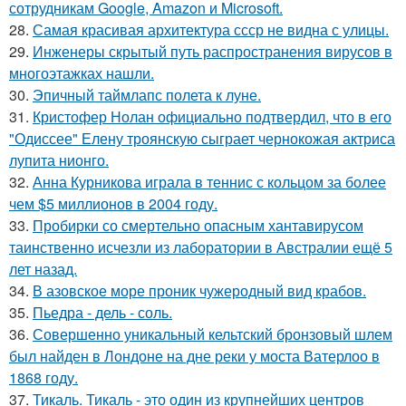
сотрудникам Google, Amazon и Microsoft.
28.
Самая красивая архитектура ссср не видна с улицы.
29.
Инженеры скрытый путь распространения вирусов в
многоэтажках нашли.
30.
Эпичный таймлапс полета к луне.
31.
Кристофер Нолан официально подтвердил, что в его
"Одиссее" Елену троянскую сыграет чернокожая актриса
лупита нионго.
32.
Анна Курникова играла в теннис с кольцом за более
чем $5 миллионов в 2004 году.
33.
Пробирки со смертельно опасным хантавирусом
таинственно исчезли из лаборатории в Австралии ещё 5
лет назад.
34.
В азовское море проник чужеродный вид крабов.
35.
Пьедра - дель - соль.
36.
Совершенно уникальный кельтский бронзовый шлем
был найден в Лондоне на дне реки у моста Ватерлоо в
1868 году.
37.
Тикаль. Тикаль - это один из крупнейших центров