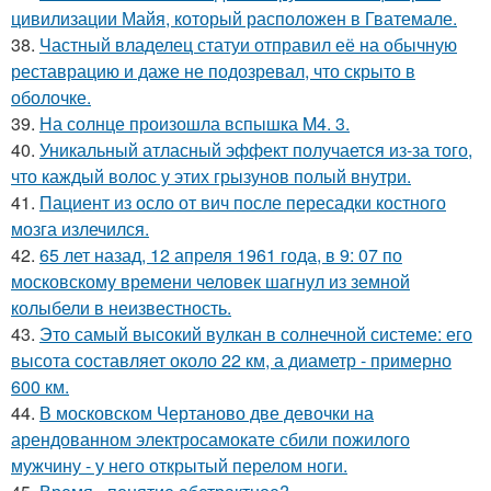
цивилизации Майя, который расположен в Гватемале.
38.
Частный владелец статуи отправил её на обычную
реставрацию и даже не подозревал, что скрыто в
оболочке.
39.
На солнце произошла вспышка M4. 3.
40.
Уникальный атласный эффект получается из-за того,
что каждый волос у этих грызунов полый внутри.
41.
Пациент из осло от вич после пересадки костного
мозга излечился.
42.
65 лет назад, 12 апреля 1961 года, в 9: 07 по
московскому времени человек шагнул из земной
колыбели в неизвестность.
43.
Это самый высокий вулкан в солнечной системе: его
высота составляет около 22 км, а диаметр - примерно
600 км.
44.
В московском Чертаново две девочки на
арендованном электросамокате сбили пожилого
мужчину - у него открытый перелом ноги.