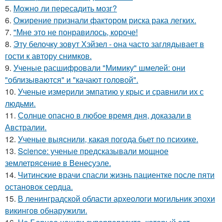
5.
Можно ли пересадить мозг?
6.
Ожирение признали фактором риска рака легких.
7.
"Мне это не понравилось, короче!
8.
Эту белочку зовут Хэйзел - она часто заглядывает в
гости к автору снимков.
9.
Ученые расшифровали "Мимику" шмелей: они
"облизываются" и "качают головой".
10.
Ученые измерили эмпатию у крыс и сравнили их с
людьми.
11.
Солнце опасно в любое время дня, доказали в
Австралии.
12.
Ученые выяснили, какая погода бьет по психике.
13.
Science: ученые предсказывали мощное
землетрясение в Венесуэле.
14.
Читинские врачи спасли жизнь пациентке после пяти
остановок сердца.
15.
В ленинградской области археологи могильник эпохи
викингов обнаружили.