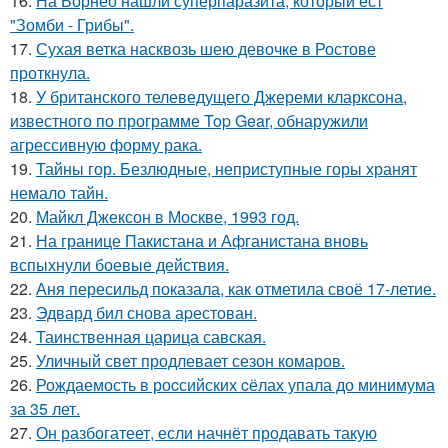
16.
На Борнео нашли суперпаразита, который ест
"Зомби - Грибы".
17.
Сухая ветка насквозь шею девочке в Ростове
проткнула.
18.
У британского телеведущего Джереми кларксона,
известного по программе Top Gear, обнаружили
агрессивную форму рака.
19.
Тайны гор. Безлюдные, неприступные горы хранят
немало тайн.
20.
Майкл Джексон в Москве, 1993 год.
21.
На границе Пакистана и Афганистана вновь
вспыхнули боевые действия.
22.
Аня пересильд показала, как отметила своё 17-летие.
23.
Эдвард бил снова аpестован.
24.
Таинственная царица савская.
25.
Уличный свет продлевает сезон комаров.
26.
Рождаемость в роcсийских cёлах упала до минимума
за 35 лет.
27.
Он разбогатеет, если начнёт продавать такую