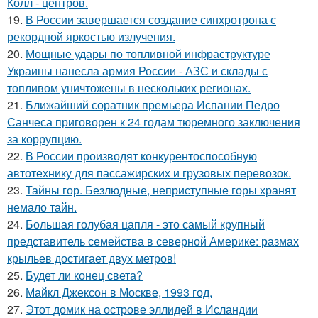
Колл - центров.
19.
В России завершается создание синхротрона с
рекордной яркостью излучения.
20.
Мощные удары по топливной инфраструктуре
Украины нанесла армия России - АЗС и склады с
топливом уничтожены в нескольких регионах.
21.
Ближайший соратник премьера Испании Педро
Санчеса приговорен к 24 годам тюремного заключения
за коррупцию.
22.
В России производят конкурентоспособную
автотехнику для пассажирских и грузовых перевозок.
23.
Тайны гор. Безлюдные, неприступные горы хранят
немало тайн.
24.
Большая голубая цапля - это самый крупный
представитель семейства в северной Америке: размах
крыльев достигает двух метров!
25.
Будет ли конец света?
26.
Майкл Джексон в Москве, 1993 год.
27.
Этот домик на острове эллидей в Исландии