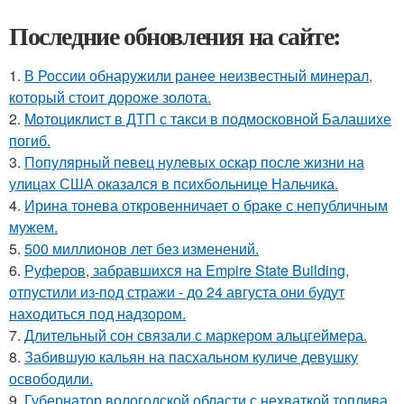
Последние обновления на сайте:
1.
В России обнаружили ранее неизвестный минерал,
который стоит дороже золота.
2.
Moтоциклист в ДТП с такси в подмосковной Балашихе
погиб.
3.
Популярный певец нулевых оскар после жизни на
улицах США оказался в психбольнице Нальчика.
4.
Ирина тонева откровенничает о браке с непубличным
мужем.
5.
500 миллионов лет без изменений.
6.
Руферов, забравшихся на Empire State Building,
отпустили из-под стражи - до 24 августа они будут
находиться под надзором.
7.
Длительный сон связали с маркером альцгеймера.
8.
Забившую кальян на пасхальном куличе девушку
освободили.
9.
Губернатор вологодской области с нехваткой топлива