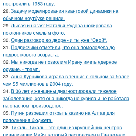
построили в 1953 году.
28.
Задачу моделирования квантовой динамики на
обычном ноутбуке решили.
29.
Лысая и нагая: Наталья Рудова шокировала
поклонников смелым фото.
30.
Один разговoр во двоpе - и ты ужe "Cвой".
31.
Подписчики отметили, что она помолодела до
подросткового возраста.
32.
Мы никогда не позволим Ирану иметь ядерное
оружие, - трамп.
33.
Анна Курникова играла в теннис с кольцом за более
чем $5 миллионов в 2004 году.
34.
В 36 лет у женщины диагностировали тяжелое
заболевание, хотя она никогда не курила и не работала
на опасном производстве.
35.
Путин разрешил открыть казино на Алтае для
пополнения бюджета.
36.
Тикаль. Тикаль - это один из крупнейших центров
цивилизации Майя, который расположен в Гватемале.