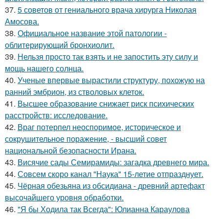
37.
5 советов от гениального врача хирурга Николая
Амосова.
38.
Официальное название этой патологии -
облитерирующий бронхиолит.
39.
Нельзя просто так взять и не запостить эту силу и
мощь нашего солнца.
40.
Ученые впервые вырастили структуру, похожую на
ранний эмбрион, из стволовых клеток.
41.
Высшее образование снижает риск психических
расстройств: исследование.
42.
Враг потерпел неоспоримое, историческое и
сокрушительное поражение, - высший совет
национальной безопасности Ирана.
43.
Висячие сады Семирамиды: загадка древнего мира.
44.
Совсем скоро канал "Наука" 15-летие отпразднует.
45.
Чёрная обезьяна из обсидиана - древний артефакт
высочайшего уровня обработки.
46.
"Я бы Ходила так Всегда": Юлианна Караулова