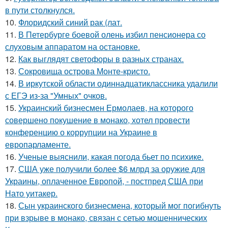
в пути столкнулся.
10.
Флоридский синий рак (лат.
11.
В Петербурге боевой олень избил пенсионера со
слуховым аппаратом на остановке.
12.
Как выглядят светофоры в разных странах.
13.
Сокровища острова Монте-кристо.
14.
В иркутской области одиннадцатиклассника удалили
с ЕГЭ из-за "Умных" очков.
15.
Украинский бизнесмен Ермолаев, на которого
совершено покушение в монако, хотел провести
конференцию о коррупции на Украине в
европарламенте.
16.
Ученые выяснили, какая погода бьет по психике.
17.
США уже получили более $6 млрд за оружие для
Украины, оплаченное Европой, - постпред США при
Нато уитакер.
18.
Сын украинского бизнесмена, который мог погибнуть
при взрыве в монако, связан с сетью мошеннических