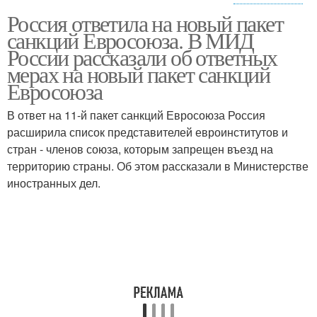
Россия ответила на новый пакет
Россия на американские
Вторичные санкции
санкций Евросоюза. В МИД
санкции
России рассказали об ответных
мерах на новый пакет санкций
Евросоюза
Западные санкции
Россия на санкции
В ответ на 11-й пакет санкций Евросоюза Россия
расширила список представителей евроинститутов и
стран - членов союза, которым запрещен въезд на
территорию страны. Об этом рассказали в Министерстве
Санкции с россии
Персональные санкции
иностранных дел.
Страны против россии
Санкции в связи
Санкции против