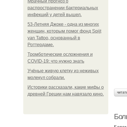
Мрачный прогноз о
распространении бактериальных
инфекций у детей вышел.
53-Летняя Джоке - одна из многих
женщин, которым помог фонд Spijt
van Tattoo, основанный в
Роттердаме.
Тромботические осложнения и
COVID-19: что нужно знать
Учёные живую клетку из неживых
молекул собрали.
Историки рассказали, какие мифы о
читат
древней Греции нам навязало кино.
Боль
Берем