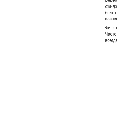
ожида
боль 
возни
Физио
Часто
всегд