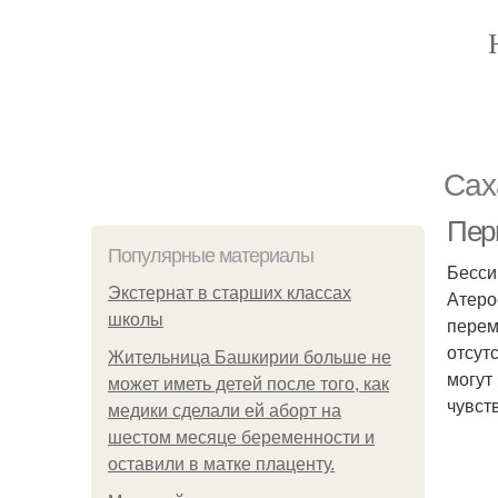
Сах
Пер
Популярные материалы
Бесси
Экстернат в старших классах
Атеро
школы
перем
отсут
Жительница Башкирии больше не
могут
может иметь детей после того, как
чувст
медики сделали ей аборт на
шестом месяце беременности и
оставили в матке плаценту.