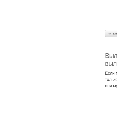
читат
Выле
выл
Если 
тольк
они м