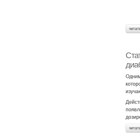
читат
Ста
диа
Одним
котор
изуча
Дейст
появл
дозир
читат