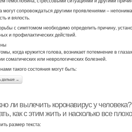
ем гемоглобина, стрессовыми ситуациями и другими причи
а могут сопровождаться другими проявлениями – непонимани
сть и вялость.
орьбы с симптомом необходимо определить причину, устан
ных и профилактических действий.
ины
омы, когда кружится голова, возникает потемнение в глазах
ии соматических или неврологических болезней.
нами такого состояния могут быть:
ь дальше →
но ли вылечить коронавирус у человека? 
ть, как с этим жить и насколько все плох
ить размер текста: