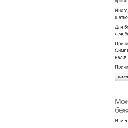
уровн
Иногд
шатко
Для б
лечеб
Прич
Симпт
налич
Причи
читат
Мож
бежа
Измен