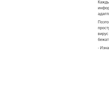
Кажды
инфор
адапт
Поэто
прост
вирус
бежат
- Изн