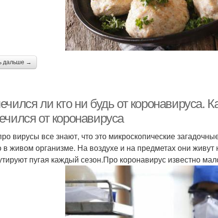
ь дальше →
чился ли кто ни будь от коронавируса. Ка
ечился от коронавируса
про вирусы все знают, что это микроскопические загадочны
о в живом организме. На воздухе и на предметах они живут 
утируют пугая каждый сезон.Про коронавирус известно мал