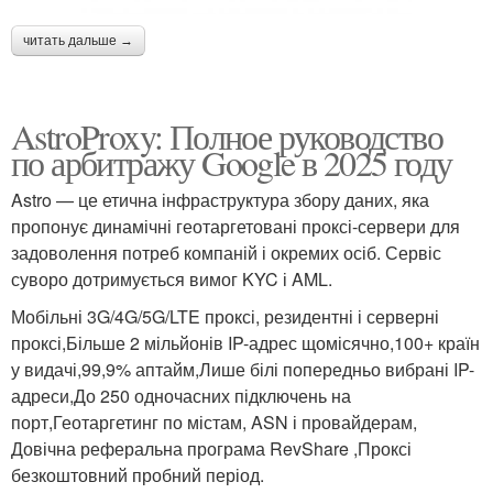
читать дальше →
AstroProxy: Полное руководство
по арбитражу Google в 2025 году
Astro — це етична інфраструктура збору даних, яка
пропонує динамічні геотаргетовані проксі-сервери для
задоволення потреб компаній і окремих осіб. Сервіс
суворо дотримується вимог KYC і AML.
Мобільні 3G/4G/5G/LTE проксі, резидентні і серверні
проксі,Більше 2 мільйонів IP-адрес щомісячно,100+ країн
у видачі,99,9% аптайм,Лише білі попередньо вибрані IP-
адреси,До 250 одночасних підключень на
порт,Геотаргетинг по містам, ASN і провайдерам,
Довічна реферальна програма RevShare ,Проксі
безкоштовний пробний період.