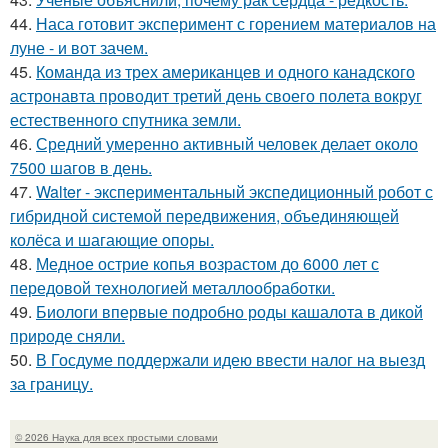
44.
Наса готовит эксперимент с горением материалов на
луне - и вот зачем.
45.
Команда из трех американцев и одного канадского
астронавта проводит третий день своего полета вокруг
естественного спутника земли.
46.
Средний умеренно активный человек делает около
7500 шагов в день.
47.
Walter - экспериментальный экспедиционный робот с
гибридной системой передвижения, объединяющей
колёса и шагающие опоры.
48.
Медное острие копья возрастом до 6000 лет с
передовой технологией металлообработки.
49.
Биологи впервые подробно роды кашалота в дикой
природе сняли.
50.
В Госдуме поддержали идею ввести налог на выезд
за границу.
© 2026 Наука для всех простыми словами