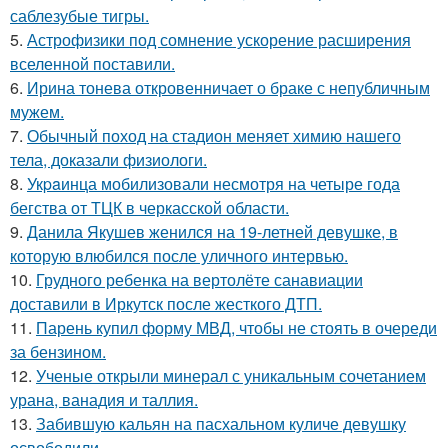
саблезубые тигры.
5.
Астрофизики под сомнение ускорение расширения
вселенной поставили.
6.
Ирина тонева откровенничает о браке с непубличным
мужем.
7.
Обычный поход на стадион меняет химию нашего
тела, доказали физиологи.
8.
Укpaинца мобилизовали несмотря на четыре года
бегства от ТЦК в черкасской области.
9.
Данила Якушев женился на 19-летней девушке, в
которую влюбился после уличного интервью.
10.
Грудного ребенка на вертолёте санавиации
доставили в Иркутск после жесткого ДТП.
11.
Парень купил форму МВД, чтобы не стоять в очереди
за бензином.
12.
Ученые открыли минерал с уникальным сочетанием
урана, ванадия и таллия.
13.
Забившую кальян на пасхальном куличе девушку
освободили.