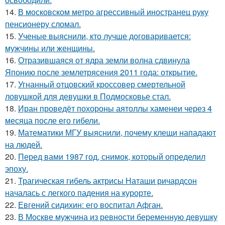
14.
В московском метро агрессивный иностранец руку
пенсионеру сломал.
15.
Ученые выяснили, кто лучше договаривается:
мужчины или женщины.
16.
Отразившаяся от ядра земли волна сдвинула
Японию после землетрясения 2011 года: открытие.
17.
Угнанный отцовский кроссовер смертельной
ловушкой для девушки в Подмосковье стал.
18.
Иран проведёт похороны аятоллы хаменеи через 4
месяца после его гибели.
19.
Математики МГУ выяснили, почему клещи нападают
на людей.
20.
Перед вами 1987 год, снимок, который определил
эпоху.
21.
Трагическая гибель актрисы Наташи ричардсон
началась с легкого падения на курорте.
22.
Евгений сидихин: его воспитал Афган.
23.
В Москве мужчина из ревности беременную девушку