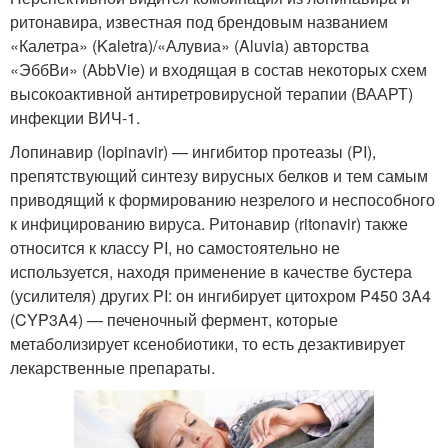
ритонавира, известная под брендовым названием
«Калетра» (Kaletra)/«Алувиа» (Aluvia) авторства
«ЭббВи» (AbbVie) и входящая в состав некоторых схем
высокоактивной антиретровирусной терапии (ВААРТ)
инфекции ВИЧ-1.
Лопинавир (lopinavir) — ингибитор протеазы (PI),
препятствующий синтезу вирусных белков и тем самым
приводящий к формированию незрелого и неспособного
к инфицированию вируса. Ритонавир (ritonavir) также
относится к классу PI, но самостоятельно не
используется, находя применение в качестве бустера
(усилителя) других PI: он ингибирует цитохром P450 3A4
(CYP3A4) — печеночный фермент, которые
метаболизирует ксенобиотики, то есть дезактивирует
лекарственные препараты.