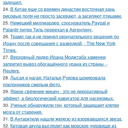
задушил.
24.
В Китае еще со времен династии восточная хань
рисовые поля не просто засевают, а заселяют птицами.
25.
Немецкий миллиардер, сооснователь Paypal и
Palantir питер Тиль переехал в Аргентину.
26.
Трамп так и не принял окончательного решения по
Ирану после совещания с разведкой, - The New York
Times.
27.
Верховный лидер Ирана Моджтаба хаменеи
запретил вывоз обогащённого урана из страны, -
Reuters.
28.
Лысая и нагая: Наталья Рудова шокировала
поклонников смелым фото.
29.
Яркое свечение мицен - это не декоративный
эффект, а биологический навигатор для насекомых.
30.
Ученые обнаружили ген, который защищает клетки
мозга от старения.
31.
В Антарктиде нашли железо из взорвавшихся звезд.
32.
Китовая акула выглядит как морское чудовище из