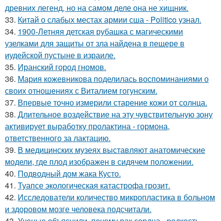
древних легенд, но на самом деле она не хищник.
33.
Китай о слабых местах армии сша - Politico узнал.
34.
1900-Летняя детская рубашка с магическими
узелками для защиты от зла найдена в пещере в
иудейской пустыне в израиле.
35.
Иранский город гномов.
36.
Мария кожевникова поделилась воспоминаниями о
своих отношениях с Виталием гогунским.
37.
Впервые точно измерили старение кожи от солнца.
38.
Длительное воздействие на эту чувствительную зону
активирует выработку пролактина - гормона,
ответственного за лактацию.
39.
В медицинских музеях выставляют анатомические
модели, где плод изображен в сидячем положении.
40.
Подводный дом жака Кусто.
41.
Туапсе экологическая катастрофа грозит.
42.
Исследователи количество микропластика в больном
и здоровом мозге человека подсчитали.
43.
Ученые объяснили, почему рак сердца - редкость.