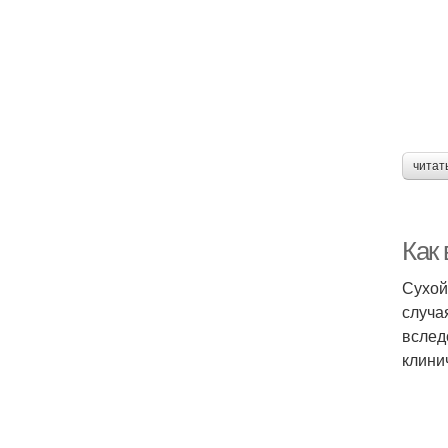
читат
Как
Сухой
случа
вслед
клини