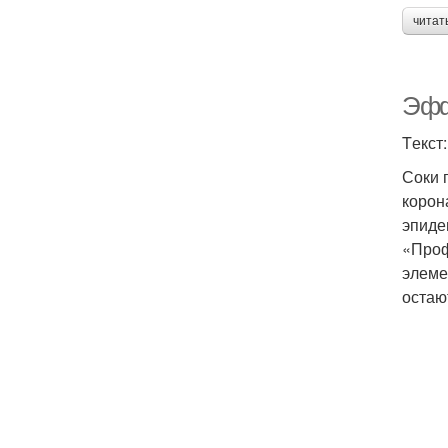
читат
Эфф
Tекст
Соки 
корон
эпиде
«Проф
элеме
остаю