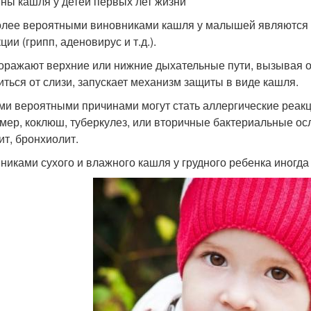
ны кашля у детей первых лет жизни
лее вероятными виновниками кашля у малышей являются
ии (грипп, аденовирус и т.д.).
оражают верхние или нижние дыхательные пути, вызывая о
иться от слизи, запускает механизм защиты в виде кашля.
ми вероятными причинами могут стать аллергические реак
мер, коклюш, туберкулез, или вторичные бактериальные ос
ит, бронхиолит.
никами сухого и влажного кашля у грудного ребенка иногда