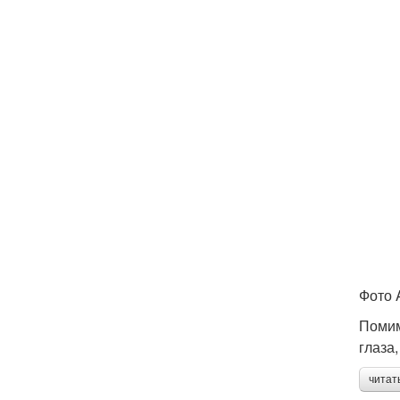
Фото 
Помим
глаза
читат