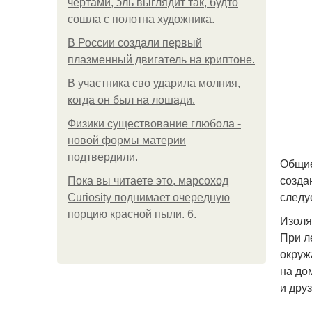
чертами, эль выглядит так, будто
сошла с полотна художника.
В России создали первый
плазменный двигатель на криптоне.
В участника сво ударила молния,
когда он был на лошади.
Физики существование глюбола -
новой формы материи
подтвердили.
Общие
созда
Пока вы читаете это, марсоход
следу
Curiosity поднимает очередную
порцию красной пыли. 6.
Изоля
При л
окруж
на до
и дру