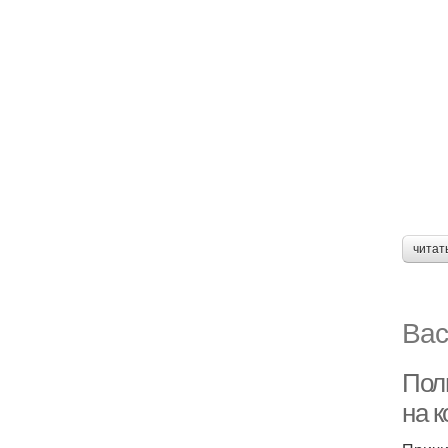
читат
Вас
Полн
на 