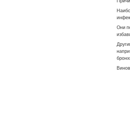
Причи
Наибо
инфекц
Они п
избав
Други
напри
бронх
Винов