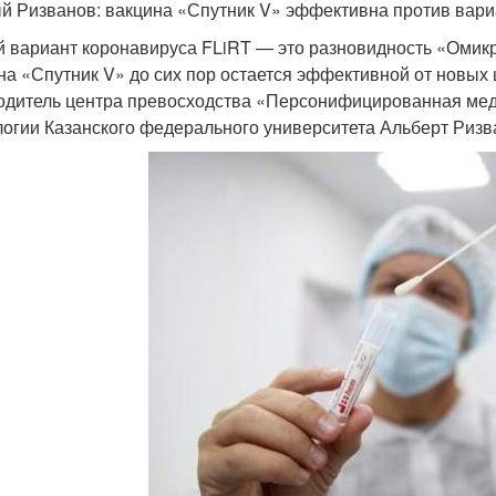
й Ризванов: вакцина «Спутник V» эффективна против вари
 вариант коронавируса FLiRT — это разновидность «Омикро
на «Спутник V» до сих пор остается эффективной от новых
одитель центра превосходства «Персонифицированная ме
логии Казанского федерального университета Альберт Ризв