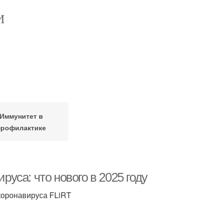
И
Иммунитет в
профилактике
са: что нового в 2025 году
коронавируса FLiRT