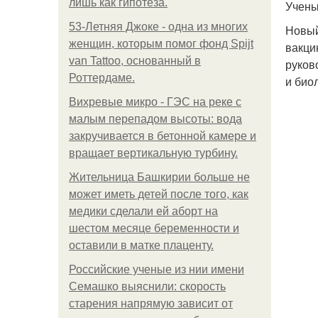
лишь как гипотеза.
Учены
53-Летняя Джоке - одна из многих
Новый
женщин, которым помог фонд Spijt
вакци
van Tattoo, основанный в
руков
Роттердаме.
и био
Вихревые микро - ГЭС на реке с
малым перепадом высоты: вода
закручивается в бетонной камере и
вращает вертикальную турбину.
Жительница Башкирии больше не
может иметь детей после того, как
медики сделали ей аборт на
шестом месяце беременности и
оставили в матке плаценту.
Российские ученые из нии имени
Семашко выяснили: скорость
старения напрямую зависит от