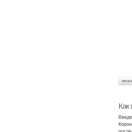
читат
Как
Введ
Корон
после