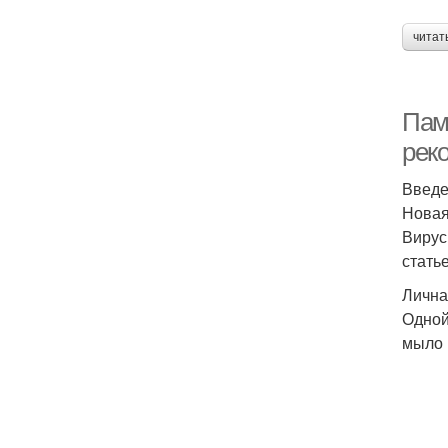
читат
Пам
рек
Введ
Новая
Вирус
стать
Лична
Одной
мыло 