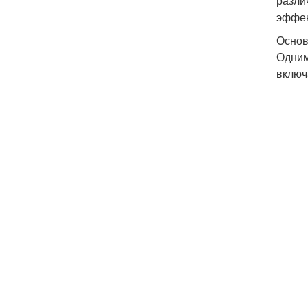
разли
эффек
Основ
Одним
включ