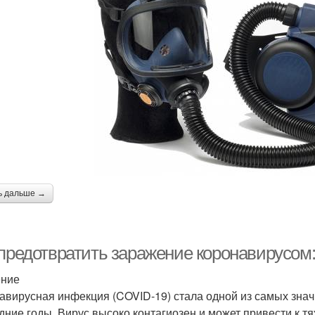
ь дальше →
 предотвратить заражение коронавирусом
ение
авирусная инфекция (COVID-19) стала одной из самых знач
дние годы. Вирус высоко контагиозен и может привести к 