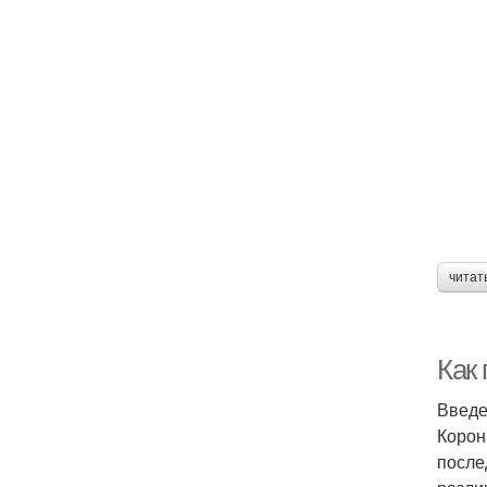
читат
Как
Введ
Корон
после