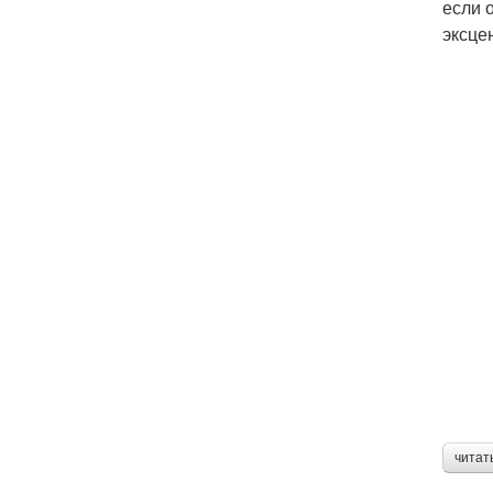
если 
эксце
читат