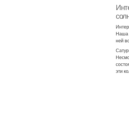
Инт
сол
Интер
Наша 
ней вс
Сатур
Несмо
состо
эти к