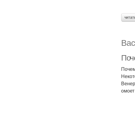
читат
Вас
Поч
Почем
Некот
Венер
омоет