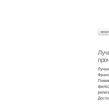
читат
Лучш
проч
Лучши
Франс
Помим
филос
религ
Досто