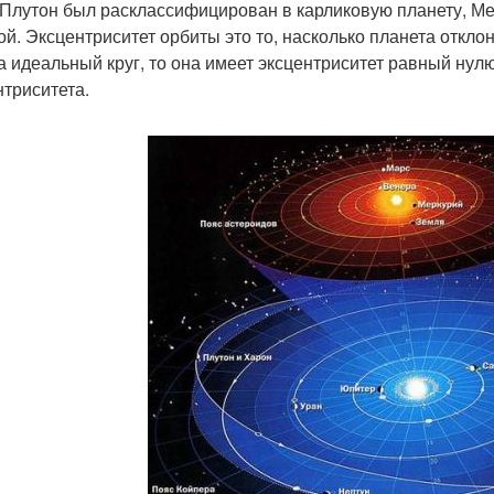
 Плутон был расклассифицирован в карликовую планету, Ме
ой. Эксцентриситет орбиты это то, насколько планета откло
а идеальный круг, то она имеет эксцентриситет равный нулю
нтриситета.