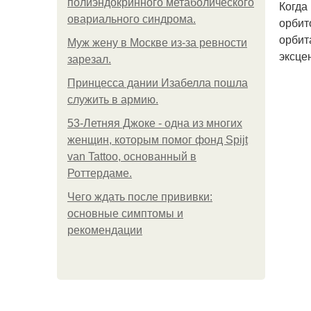
полиэндокринного метаболического
Когда
овариального синдрома.
орбит
орбит
Mуж жену в Москве из-за ревности
эксце
зарезал.
Принцесса дании Изабелла пошла
служить в армию.
53-Летняя Джоке - одна из многих
женщин, которым помог фонд Spijt
van Tattoo, основанный в
Роттердаме.
Чего ждать после прививки:
основные симптомы и
рекомендации