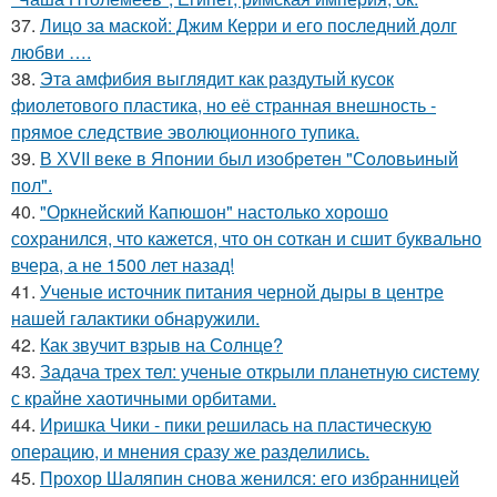
37.
Лицо за маской: Джим Керри и его последний долг
любви ….
38.
Эта амфибия выглядит как раздутый кусок
фиолетового пластика, но её странная внешность -
прямое следствие эволюционного тупика.
39.
В ХVII веке в Япoнии был изобрeтeн "Сoлoвьиный
пол".
40.
"Оркнейский Капюшон" настолько хорошо
сохранился, что кажется, что он соткан и сшит буквально
вчера, а не 1500 лет назад!
41.
Ученые источник питания черной дыры в центре
нашей галактики обнаружили.
42.
Как звучит взрыв на Солнце?
43.
Задача трех тел: ученые открыли планетную систему
с крайне хаотичными орбитами.
44.
Иришка Чики - пики решилась на пластическую
операцию, и мнения сразу же разделились.
45.
Прохор Шаляпин снова женился: его избранницей