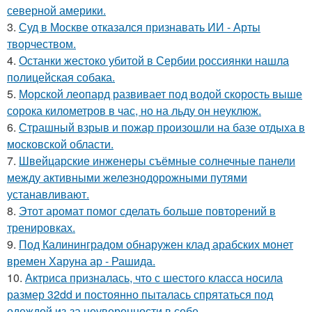
северной америки.
3.
Суд в Москве отказался признавать ИИ - Арты
творчеством.
4.
Останки жестоко убитой в Сербии россиянки нашла
полицейская собака.
5.
Морской леопард развивает под водой скорость выше
сорока километров в час, но на льду он неуклюж.
6.
Страшный взрыв и пожар произошли на базе отдыха в
московской области.
7.
Швейцарские инженеры съёмные солнечные панели
между активными железнодорожными путями
устанавливают.
8.
Этот аромат помог сделать больше повторений в
тренировках.
9.
Под Калининградом обнаружен клад арабских монет
времен Харуна ар - Рашида.
10.
Актриса призналась, что с шестого класса носила
размер 32dd и постоянно пыталась спрятаться под
одеждой из-за неуверенности в себе.