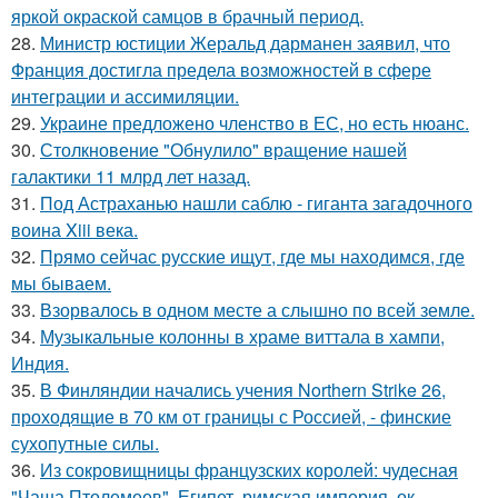
яркой окраской самцов в брачный период.
28.
Министр юстиции Жеральд дарманен заявил, что
Франция достигла предела возможностей в сфере
интеграции и ассимиляции.
29.
Украине предложено членство в ЕС, но есть нюанс.
30.
Столкновение "Обнулило" вращение нашей
галактики 11 млрд лет назад.
31.
Под Астраханью нашли саблю - гиганта загадочного
воина Xiii века.
32.
Прямо сейчас русские ищут, где мы находимся, где
мы бываем.
33.
Взорвалось в одном месте а слышно по всей земле.
34.
Музыкальные колонны в храме виттала в хампи,
Индия.
35.
В Финляндии начались учения Northern Strike 26,
проходящие в 70 км от границы с Россией, - финские
сухопутные силы.
36.
Из сокровищницы французских королей: чудесная
"Чаша Птолемеев", Египет, римская империя, ок.