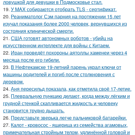
ловушкой для девушки в Подмосковье стал.
19.
У MAX собираются отобрать TLS - сертификат.
20.
Реаниматолог Сэм парния на протяжении 15 лет
изучал показания более 2000 человек, вернувшихся из
состояния клинической смерти.
21.
США готовят автономных роботов - убийц на
искусственном интеллекте для войны с Китаем.
22.
Иран проведёт похороны аятоллы хаменеи через 4
месяца после его гибели.
23.
В Нефтекамске 19-летний парень украл ключи от
машины родителей и погиб после столкновения с
деревом.
24.
Аня пересильд показала, как отметила своё 17-летие.
25.
Плевральную пункцию делают, когда между лёгким и
грудной стенкой скапливается жидкость и человеку
становится трудно дышать.
26.
Представьте зверька легче пальчиковой батарейки.
27.
Калот - кровосос - ящерица из семейства агамовых,
примечательная стройным телом, удлинённой головой и