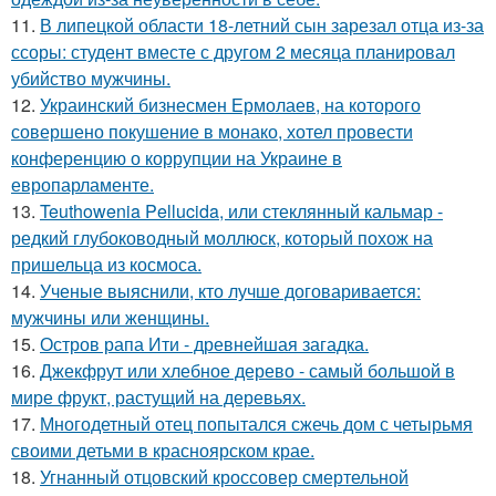
11.
В липецкой области 18-летний сын зарезал отца из-за
ссоры: студент вместе с другом 2 месяца планировал
убийство мужчины.
12.
Украинский бизнесмен Ермолаев, на которого
совершено покушение в монако, хотел провести
конференцию о коррупции на Украине в
европарламенте.
13.
Teuthowenia Pellucida, или стеклянный кальмар -
редкий глубоководный моллюск, который похож на
пришельца из космоса.
14.
Ученые выяснили, кто лучше договаривается:
мужчины или женщины.
15.
Остров рапа Ити - древнейшая загадка.
16.
Джекфрут или хлебное дерево - самый большой в
мире фрукт, растущий на деревьях.
17.
Многодетный отец попытался сжечь дом с четырьмя
своими детьми в красноярском крае.
18.
Угнанный отцовский кроссовер смертельной