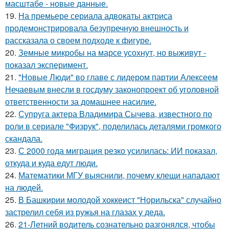
масштабе - новые данные.
19.
На премьере сериала адвокаты актриса
продемонстрировала безупречную внешность и
рассказала о своем подходе к фигуре.
20.
Земные микробы на марсе усохнут, но выживут -
показал эксперимент.
21.
"Новые Люди" во главе с лидером партии Алексеем
Нечаевым внесли в госдуму законопроект об уголовной
ответственности за домашнее насилие.
22.
Супруга актера Владимира Сычева, известного по
роли в сериале "Физрук", поделилась деталями громкого
скандала.
23.
С 2000 года миграция резко усилилась: ИИ показал,
откуда и куда едут люди.
24.
Математики МГУ выяснили, почему клещи нападают
на людей.
25.
В Башкирии молодой хоккеист "Норильска" случайно
застрелил себя из ружья на глазах у деда.
26.
21-Летний водитель сознательно разгонялся, чтобы