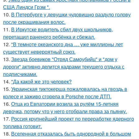
США Линдси Грэм *.
10.
В Петербурге у девушки чудовищно раздуло голову
после окрашивания волос.
11.
В Иркутске водитель сбил двух школьников,
перетащил раненого ребёнка и сбежал.
12.
"В темноте океанского дна … уже миллионы лет
существует невероятный союз.
13.
Звезда боевиков "Отряд Самоубийц" и "дом у
дороги" активно делится кадрами текущего отдыха с
подписчиками.
14.
"Да какой же это человек?
15.
Украинская тиктокерша пожаловалась на гвоздь в
колесе и заживо сгорела в Porsche после ДТП.
16.
Отца из Евпатории возила за рулём 15-летняя
девочка, потому что у него отобрали права за пьянку.
17.
Россия крупнейший проект по переработке ядерного
топлива готовит.
18.
Вселенная отказалась быть однородной в большом