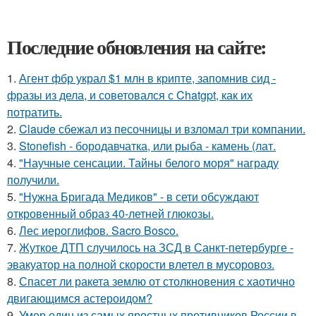
Последние обновления на сайте:
1.
Агент фбр украл $1 млн в крипте, запомнив сид -
фразы из дела, и советовался с Chatgpt, как их
потратить.
2.
Claude сбежал из песочницы и взломал три компании.
3.
Stonefish - бородавчатка, или рыба - камень (лат.
4.
"Научные сенсации. Тайны белого моря" награду
получили.
5.
"Нужна Бригада Медиков" - в сети обсуждают
откровенный образ 40-летней глюкозы.
6.
Лес иероглифов. Sacro Bosco.
7.
Жуткое ДТП случилось на ЗСД в Санкт-петербурге -
эвакуатор на полной скорости влетел в мусоровоз.
8.
Спасет ли ракета землю от столкновения с хаотично
двигающимся астероидом?
9.
Умер один из самых яростных противников России в