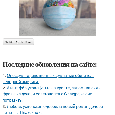
читать дальше →
Последние обновления на сайте:
1.
Опоссум - единственный сумчатый обитатель
северной америки.
2.
Агент фбр украл $1 млн в крипте, запомнив сид -
фразы из дела, и советовался с Chatgpt, как их
потратить.
3.
Любовь успенская одобрила новый роман дочери
Татьяны Плаксиной.