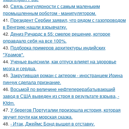
40.
Связь сингулярности с самым маленьким
промышленным роботом - манипулятором.
41.
Президент Сербии заявил, что рядом с газопроводом
в Венгрию нашли взрывчатку.
42.
Дениз Ричардс в 55: смелое решение, которое
оправдало себя на все 100%.
43.
Подборка примеров архитектуры индийских
"Храмов".
44.
Ученые выяснили, как отпуск влияет на здоровье
мозга и сердца.
45.
Закрутившая роман с актером - иностранцем Ирина
пинчук сделала признание.
46.
Восьмой по величине нефтеперерабатывающий
завод в США выведен из строя в результате взрыва, -
Kfdm.
47.
У берегов Португалии произошла история, которая
звучит почти как морская сказка.
48.
- Итак, Джеймс Бонд вышел в отставку.