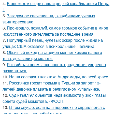
4.
В онежском озере нашли редкий корабль эпохи Петра
I.
5.
Загадочное свечение над кладбищами ученых
заинтересовало.
6.
Произошло, пожалуй, самое громкое событие в мире
искусственного интеллекта за последнее время.
7.
Популярный певец нулевых оскар после жизни на
улицах США оказался в психбольнице Нальчика.
8.
Обычный поход на стадион меняет химию нашего
тела, доказали физиологи.
9.
Российская промышленность продолжает уверенно
развиваться.
10.
Наша соседка, галактика Андромеды, во всей красе.
11.
Россиянке грозит тюрьма в Турции за запрет 13-
летней девочке плавать в религиозном купальнике.
12.
Суд изъял 97 объектов недвижимости у экс - главы
совета судей момотова, - ФССП.
13.
В том случае, если ваш порошок не справляется с
пятнами, тогда попробуйте этот.