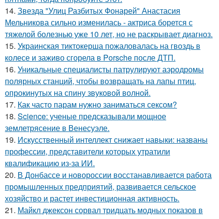
14.
Звезда "Улиц Разбитых Фонарей" Анастасия
Мельникова сильно изменилась - актриса борется с
тяжелой болезнью уже 10 лет, но не раскрывает диагноз.
15.
Украинская тиктокерша пожаловалась на гвоздь в
колесе и заживо сгорела в Porsche после ДТП.
16.
Уникальные специалисты патрулируют аэродромы
полярных станций, чтобы возвращать на лапы птиц,
опрокинутых на спину звуковой волной.
17.
Как часто парам нужно заниматься сексом?
18.
Science: ученые предсказывали мощное
землетрясение в Венесуэле.
19.
Искусственный интеллект снижает навыки: названы
профессии, представители которых утратили
квалификацию из-за ИИ.
20.
В Донбассе и новороссии восстанавливается работа
промышленных предприятий, развивается сельское
хозяйство и растет инвестиционная активность.
21.
Майкл джексон сорвал тридцать модных показов в