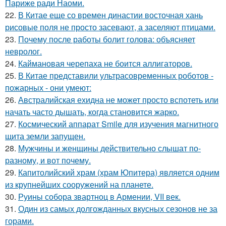
Париже ради Наоми.
22.
В Китае еще со времен династии восточная хань
рисовые поля не просто засевают, а заселяют птицами.
23.
Почему после работы болит голова: объясняет
невролог.
24.
Каймановая черепаха не боится аллигаторов.
25.
В Китае представили ультрасовременных роботов -
пожарных - они умеют:
26.
Австралийская ехидна не может просто вспотеть или
начать часто дышать, когда становится жарко.
27.
Космический аппарат Smile для изучения магнитного
щита земли запущен.
28.
Мужчины и женщины действительно слышат по-
разному, и вот почему.
29.
Капитолийский храм (храм Юпитера) является одним
из крупнейших сооружений на планете.
30.
Руины собора звартноц в Армении, VII век.
31.
Один из самых долгожданных вкусных сезонов не за
горами.