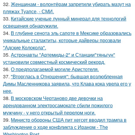
32.
Женщинам - волонтёрам запретили убирать мазут на
пляжах Туапсе, - СМИ.
33.
Китайские ученые лунный минерал для технологий
освещения обнаружили.
34.
В глубине сенота эль сапоте в Мексике образовались
уникальные сталактиты, которые дайверы прозвали
"Адские Колокола".
35.
Астронавты "Артемиды-2" и Станции"тяньгун"
установили совместный космический рекорд.
36.
О предполагаемой могиле Аристотеля.
37.
"Вторглась в Отношения": бывшая возлюбленная
Димы Масленникова заявила, что Клава кока увела его у
нее.
38.
В московском Чертаново две девочки на
арендованном электросамокате сбили пожилого
мужчину - у него открытый перелом ноги.
39.
Министр обороны США пит хегсет вводил трампа в
заблуждение о ходе конфликта с Ираном - The
Washington Post.