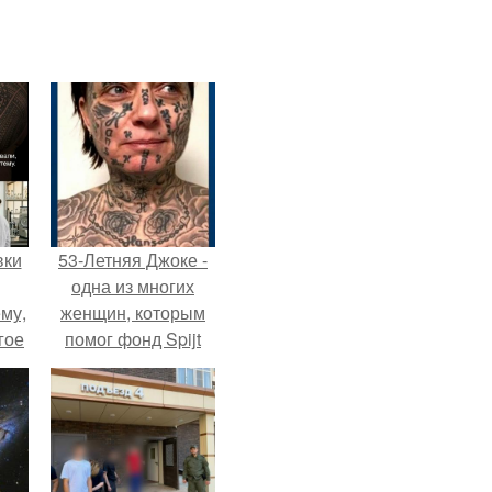
вки
53-Летняя Джоке -
одна из многих
му,
женщин, которым
гое
помог фонд Spijt
van Tattoo,
сь
основанный в
за.
Роттердаме.