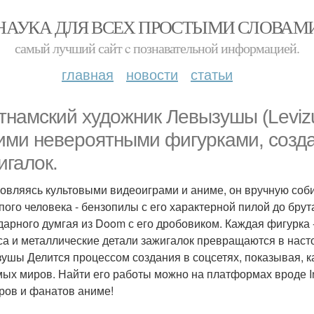
НАУКА ДЛЯ ВСЕХ ПРОСТЫМИ СЛОВАМ
самый лучший сайт c познавательной информацией.
главная
новости
статьи
тнамский художник Левызушы (Levizu
ими невероятными фигурками, созд
игалок.
овляясь культовыми видеоиграми и аниме, он вручную соб
пого человека - бензопилы с его характерной пилой до бр
дарного думгая из Doom с его дробовиком. Каждая фигурка -
са и металлические детали зажигалок превращаются в наст
ушы Делится процессом создания в соцсетях, показывая, к
ых миров. Найти его работы можно на платформах вроде Ins
ров и фанатов аниме!