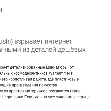
И
shi) взрывает интернет
анными из деталей дешёвых
ирает детализированные миниатюры: от
утальных космодесантников Warhammer и
 это кропотливая работа, где пластиковые
оящие произведения искусства.
ак из простых материалов рождаются герои
tagram или Etsy, где они уже завоевали сердца