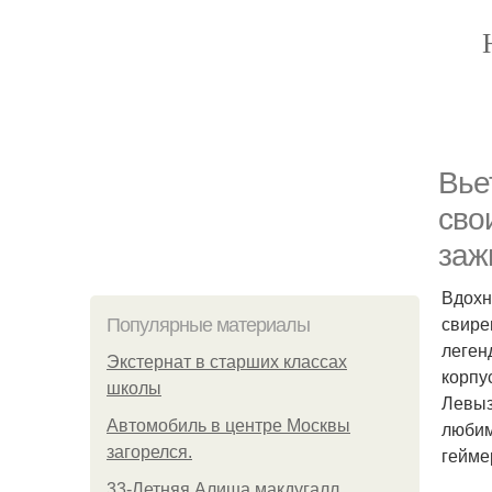
Вье
сво
заж
Вдохн
свире
Популярные материалы
леген
Экстернат в старших классах
корпу
школы
Левыз
Автомобиль в центре Москвы
любим
загорелся.
гейме
33-Летняя Алиша макдугалл