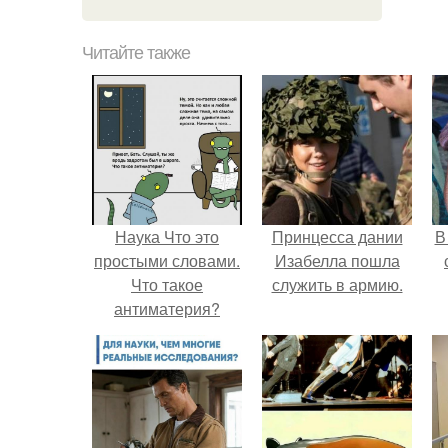
Читайте также
Наука Что это
Принцесса дании
В
простыми словами.
Изабелла пошла
Что такое
служить в армию.
антиматерия?
"
п