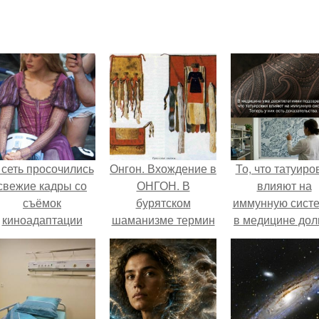
 сеть просочились
Онгон. Вхождение в
То, что татуиро
свежие кадры со
ОНГОН. В
влияют на
съёмок
бурятском
иммунную систе
киноадаптации
шаманизме термин
в медицине дол
Рапунцель", и всё
онгон означает
время
внимание
"Божество, дух".
рассматривало
моментально
лишь как гипоте
оказалось
риковано к Тиган