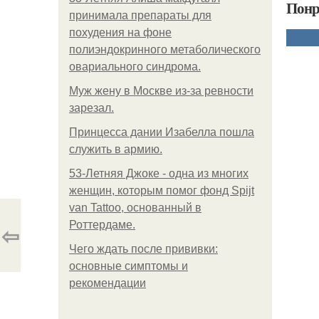
Понр
принимала препараты для
похудения на фоне
полиэндокринного метаболического
овариального синдрома.
Mуж жену в Москве из-за ревности
зарезал.
Принцесса дании Изабелла пошла
служить в армию.
53-Летняя Джоке - одна из многих
женщин, которым помог фонд Spijt
van Tattoo, основанный в
Роттердаме.
⇦
Чего ждать после прививки:
основные симптомы и
рекомендации