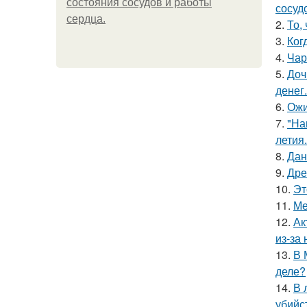
состояния сосудов и работы
сосуд
сердца.
2.
То,
3.
Ког
4.
Чар
5.
Доч
денег.
6.
Ожи
7.
"На
летия.
8.
Дан
9.
Дре
10.
Эт
11.
Ме
12.
Ак
из-за
13.
В 
деле?
14.
В 
убийс