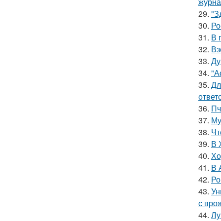
журна
29.
"З
30.
Ро
31.
В 
32.
Вз
33.
Ду
34.
"А
35.
Дл
ответ
36.
Пч
37.
Му
38.
Чт
39.
В 
40.
Хо
41.
В 
42.
Ро
43.
Ун
с вро
44.
Лу