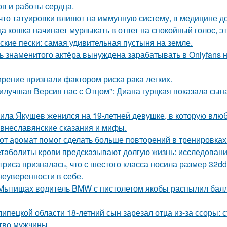
ов и работы сердца.
 что татуировки влияют на иммунную систему, в медицине д
да кошка начинает мурлыкать в ответ на спокойный голос, эт
ские пески: самая удивительная пустыня на земле.
ь знаменитого актёра вынуждена зарабатывать в Onlyfans н
рение признали фактором риска рака легких.
илучшая Версия нас с Отцом": Диана гурцкая показала сына 
ила Якушев женился на 19-летней девушке, в которую влюб
внеславянские сказания и мифы.
от аромат помог сделать больше повторений в тренировках
таболиты крови предсказывают долгую жизнь: исследовани
триса призналась, что с шестого класса носила размер 32d
 неуверенности в себе.
Мытищах водитель BMW с пистолетом якобы распылил балло
липецкой области 18-летний сын зарезал отца из-за ссоры: 
тво мужчины.