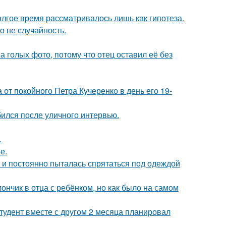
олгое время рассматривалось лишь как гипотеза.
о не случайность.
а голых фото, потому что отец оставил её без
от покойного Петра Кучеренко в день его 19-
ился после уличного интервью.
.
е.
d и постоянно пыталась спрятаться под одеждой
нчик в отца с ребёнком, но как было на самом
студент вместе с другом 2 месяца планировал