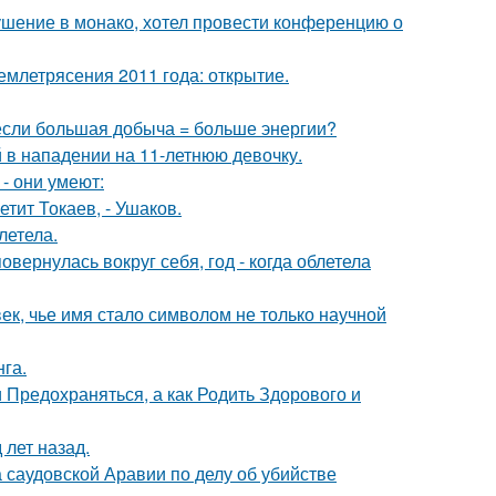
ушение в монако, хотел провести конференцию о
млетрясения 2011 года: открытие.
 если большая добыча = больше энергии?
 в нападении на 11-летнюю девочку.
- они умеют:
етит Токаев, - Ушаков.
летела.
овернулась вокруг себя, год - когда облетела
ек, чье имя стало символом не только научной
га.
 Предохраняться, а как Родить Здорового и
лет назад.
 саудовской Аравии по делу об убийстве