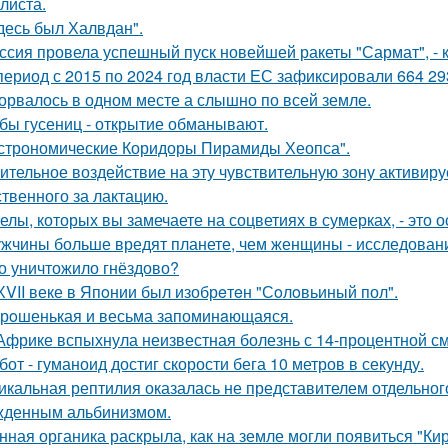
листа.
десь был Халвдан".
ссия провела успешный пуск новейшей ракеты "Сармат", -
период с 2015 по 2024 год власти ЕС зафиксировали 664 29
орвалось в одном месте а слышно по всей земле.
бы гусениц - открытие обманывают.
строномические Коридоры Пирамиды Хеопса".
ительное воздействие на эту чувствительную зону активиру
ственного за лактацию.
елы, которых вы замечаете на соцветиях в сумерках, - это о
жчины больше вредят планете, чем женщины - исследован
о уничтожило гнёздово?
ХVII веке в Япoнии был изобрeтeн "Сoлoвьиный пол".
рoшенькая и весьма запоминaющаяся.
Африке вспыхнула неизвестная болезнь с 14-процентной с
бот - гуманоид достиг скорости бега 10 метров в секунду.
икальная рептилия оказалась не представителем отдельног
жденным альбинизмом.
нная органика раскрыла, как на земле могли появиться "Ки