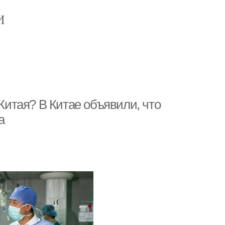
И
 Китая? В Китае объявили, что
а