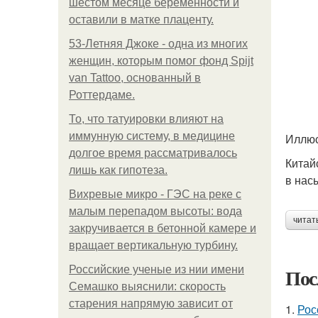
шестом месяце беременности и
оставили в матке плаценту.
53-Летняя Джоке - одна из многих
женщин, которым помог фонд Spijt
van Tattoo, основанный в
Роттердаме.
То, что татуировки влияют на
иммунную систему, в медицине
Иллюс
долгое время рассматривалось
Китай
лишь как гипотеза.
в нас
Вихревые микро - ГЭС на реке с
малым перепадом высоты: вода
читат
закручивается в бетонной камере и
вращает вертикальную турбину.
Российские ученые из нии имени
Пос
Семашко выяснили: скорость
старения напрямую зависит от
1.
Рос