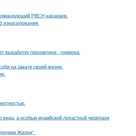
 командующий РВСН каракаев.
3 изнасилования.
ет выработку пролактина - гормона,
соби на закате своей жизни.
ие.
мертностью.
о вида, а особью индийской лопастной черепахи
рпичики Жизни".