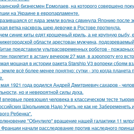
раинский бизнесмен Ермолаев, на которого совершено пок
пции на Украине в европарламенте.
разившаяся от ядра земли волна сдвинула Японию после зе
хая ветка насквозь шею девочке в Ростове проткнула.
чем синие киты едят крошечный криль, а не крупную рыбу,
нижегородской области арестован мужчина, подозреваемый
Китае представили ультрасовременных роботов - пожарных 
тин прилетит в астану вечером 27 мая, в аэропорту его встр
мая мощная в истории ракета Starship V3 вопреки сбоям вз
 земле всё более-менее понятно: сутки - это когда планета п
е.
 мая 1921 года родился Андрей Дмитриевич сахаров - челов
льности, но и невероятной силы духа.
 впервые превзошел человека в классическом тесте тьюрин
оссийских Школьников Надо Учить не как не Забеременеть и
вого Ребенка".
олкновение "Обнулило" вращение нашей галактики 11 млрд 
 Франции начали расследование против наследного принца