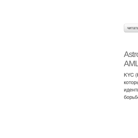
читат
Ast
AM
KYC (
котор
идент
борьб