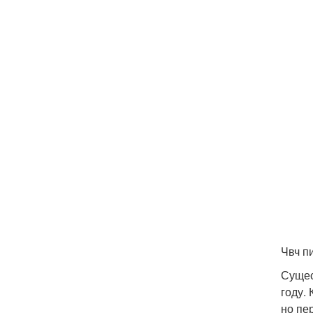
Чвч п
Сущес
году.
но пе