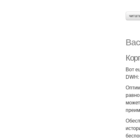
читат
Вас
Кор
Вот е
DWH:
Оптим
равно
может
преим
Обесп
истор
беспо