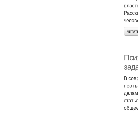
власт
Расск
челов
читат
Пси
зад
В сов
неотъ
делам
стать
общее