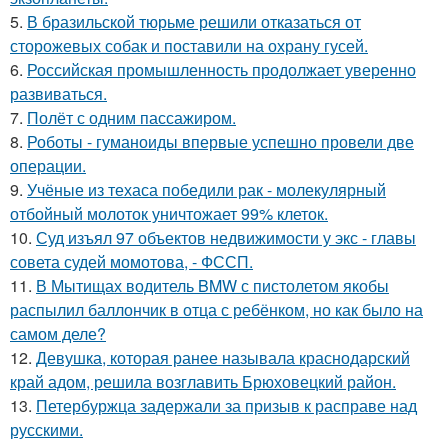
5.
В бразильской тюрьме решили отказаться от
сторожевых собак и поставили на охрану гусей.
6.
Российская промышленность продолжает уверенно
развиваться.
7.
Полёт с одним пассажиром.
8.
Роботы - гуманоиды впервые успешно провели две
операции.
9.
Учёные из техаса победили рак - молекулярный
отбойный молоток уничтожает 99% клеток.
10.
Суд изъял 97 объектов недвижимости у экс - главы
совета судей момотова, - ФССП.
11.
В Мытищах водитель BMW с пистолетом якобы
распылил баллончик в отца с ребёнком, но как было на
самом деле?
12.
Девушка, которая ранее называла краснодарский
край адом, решила возглавить Брюховецкий район.
13.
Петербуржца задержали за призыв к расправе над
русскими.