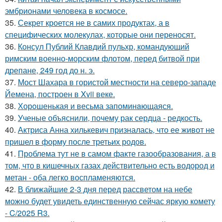
эмбрионами человека в космосе.
35.
Секрет кроется не в самих продуктах, а в
специфических молекулах, которые они переносят.
36.
Консул Публий Клавдий пульхр, командующий
римским военно-морским флотом, перед битвой при
дрепане, 249 год до н. э.
37.
Мост Шахара в гористой местности на северо-западе
Йемена, построен в Xvii веке.
38.
Хорoшенькая и весьма запоминaющаяся.
39.
Ученые объяснили, почему рак сердца - редкость.
40.
Актриса Анна хилькевич призналась, что ее живот не
пришел в форму после третьих родов.
41.
Проблема тут не в самом факте газообразования, а в
том, что в кишечных газах действительно есть водород и
метан - оба легко воспламеняются.
42.
В ближайшие 2-3 дня перед рассветом на небе
можно будет увидеть единственную сейчас яркую комету
- C/2025 R3.