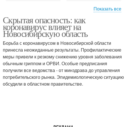
Показать все
Скрытая опасность: как
Области для борьбы
Иркутская область
коронавирус влияет на
Новосибирскую область
Борьба с коронавирусом в Новосибирской области
принесла неожиданные результаты. Профилактические
Омская область
Кемеровская область
меры привели к резкому снижению уровня заболевания
обычным гриппом и ОРВИ. Особые предписания
получили все ведомства - от минздрава до управления
потребительского рынка. Эпидемиологическую ситуацию
Люди в новосибирской
Томская область
обсудили в областном правительстве.
области
Области из-за
коронавируса