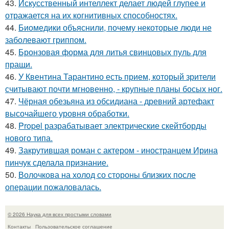
43.
Искусственный интеллект делает людей глупее и
отражается на их когнитивных способностях.
44.
Биомедики объяснили, почему некоторые люди не
заболевают гриппом.
45.
Бронзовая форма для литья свинцовых пуль для
пращи.
46.
У Квентина Тарантино есть прием, который зрители
считывают почти мгновенно, - крупные планы босых ног.
47.
Чёрная обезьяна из обсидиана - древний артефакт
высочайшего уровня обработки.
48.
Propel разрабатывает электрические скейтборды
нового типа.
49.
Закрутившая роман с актером - иностранцем Ирина
пинчук сделала признание.
50.
Волочкова на холод со стороны близких после
операции пожаловалась.
© 2026 Наука для всех простыми словами
Контакты
Пользовательское соглашение