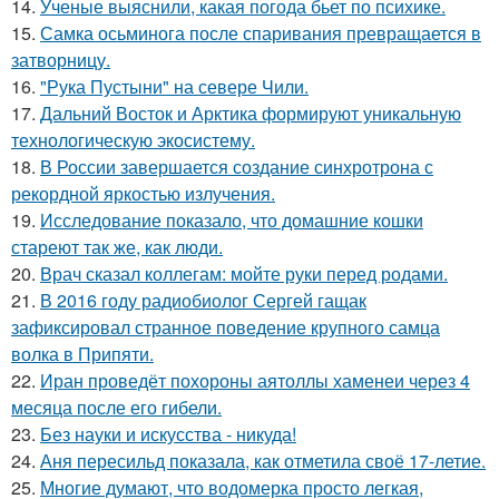
14.
Ученые выяснили, какая погода бьет по психике.
15.
Самка осьминога после спаривания превращается в
затворницу.
16.
"Рука Пустыни" на севере Чили.
17.
Дальний Восток и Арктика формируют уникальную
технологическую экосистему.
18.
В России завершается создание синхротрона с
рекордной яркостью излучения.
19.
Исследование показало, что домашние кошки
стареют так же, как люди.
20.
Врач сказал коллегам: мойте руки перед родами.
21.
В 2016 году радиобиолог Сергей гащак
зафиксировал странное поведение крупного самца
волка в Припяти.
22.
Иран проведёт похороны аятоллы хаменеи через 4
месяца после его гибели.
23.
Без науки и искусства - никуда!
24.
Аня пересильд показала, как отметила своё 17-летие.
25.
Многие думают, что водомерка просто легкая,