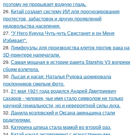
поэтому не прорывает водную гладь.
26.
Китай создает систему ИИ для прогнозирования
протестов, забастовок и других проявлений
недовольства населения.
27.
"У Него Кукуха Чуть-чуть Свистанет и он Меня
Избивает".
28.
Лимфоузлы для производства клеток против рака на
3D-принтере напечатали.
29.
Самая мощная в истории ракета Starship V3 вопреки
сбоям взлетела.
30.
Лысая и нагая: Наталья Рудова шокировала
поклонников смелым фото.
31.
21 мая 1921 года родился Андрей Дмитриевич
сахаров - человек, чье имя стало символом не только
научной гениальности, но и невероятной силы духа.
32.
Данила козловский и Оксана акиньшина стали
родителями.
33.
Катерина шпица стала мамой во второй раз.
34.
Китай начал эксперимент с искусственными