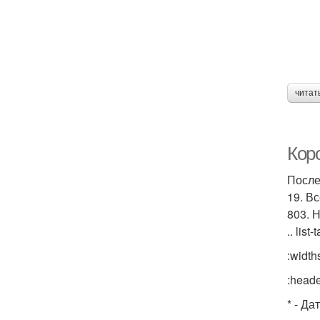
читат
Кор
После
19. В
803. 
.. list-
:width
:heade
* - Да