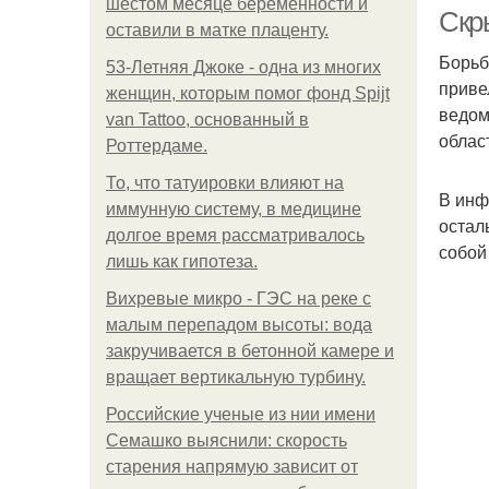
шестом месяце беременности и
Скр
оставили в матке плаценту.
Борьб
53-Летняя Джоке - одна из многих
приве
женщин, которым помог фонд Spijt
ведом
van Tattoo, основанный в
облас
Роттердаме.
То, что татуировки влияют на
В инф
иммунную систему, в медицине
остал
долгое время рассматривалось
собой
лишь как гипотеза.
Вихревые микро - ГЭС на реке с
малым перепадом высоты: вода
закручивается в бетонной камере и
вращает вертикальную турбину.
Российские ученые из нии имени
Семашко выяснили: скорость
старения напрямую зависит от