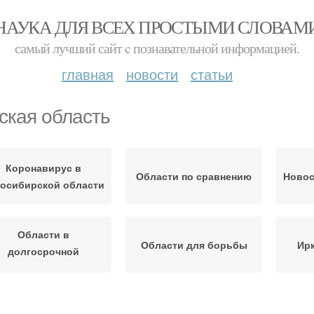
НАУКА ДЛЯ ВСЕХ ПРОСТЫМИ СЛОВАМ
самый лучший сайт c познавательной информацией.
главная
новости
статьи
ская область
Коронавирус в
Области по сравнению
Новос
осибирской области
Области в
Области для борьбы
Ирк
долгосрочной
перспективе
Люди в новосибирской
меровская область