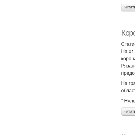
читат
Кор
Стати
На 01
корон
Рязан
предо
На гр
облас
* Нул
читат