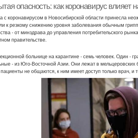
области
ытая опасность: как коронавирус влияет 
а с коронавирусом в Новосибирской области принесла не
ли к резкому снижению уровня заболевания обычным грип
ства - от минздрава до управления потребительского рынк
тном правительстве.
екционной больнице на карантине - семь человек. Один - г
ьные - из Юго-Восточной Азии. Они лежат в мельцеровских 
 пациенты не общаются, к ним имеет доступ только врач, и т