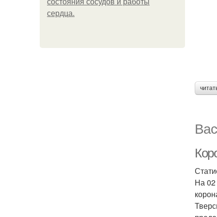
состояния сосудов и работы
сердца.
читат
Вас
Коро
Стати
На 02
корон
Тверс