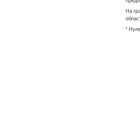
предо
На гр
облас
* Нул