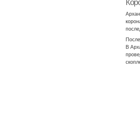
Кор
Архан
корон
после
После
В Арх
прове
скопл