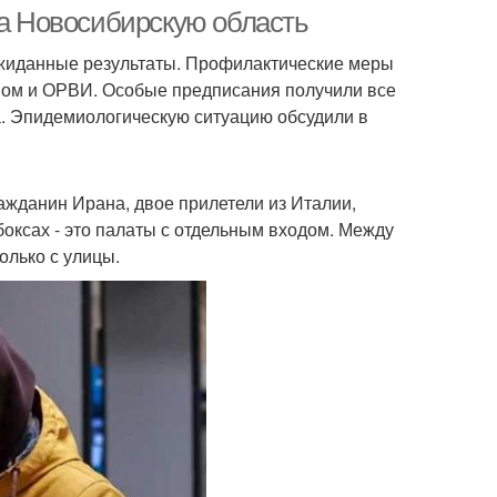
коронавируса
на Новосибирскую область
ожиданные результаты. Профилактические меры
пом и ОРВИ. Особые предписания получили все
а. Эпидемиологическую ситуацию обсудили в
ражданин Ирана, двое прилетели из Италии,
боксах - это палаты с отдельным входом. Между
олько с улицы.