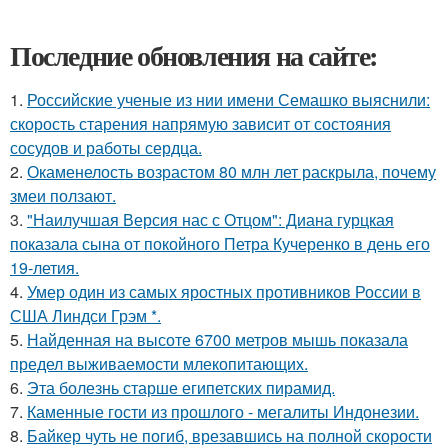
Последние обновления на сайте:
1.
Российские ученые из нии имени Семашко выяснили:
скорость старения напрямую зависит от состояния
сосудов и работы сердца.
2.
Окаменелость возрастом 80 млн лет раскрыла, почему
змеи ползают.
3.
"Наилучшая Версия нас с Отцом": Диана гурцкая
показала сына от покойного Петра Кучеренко в день его
19-летия.
4.
Умер один из самых яростных противников России в
США Линдси Грэм *.
5.
Найденная на высоте 6700 метров мышь показала
предел выживаемости млекопитающих.
6.
Эта болезнь старше египетских пирамид.
7.
Каменные гости из прошлого - мегалиты Индонезии.
8.
Байкер чуть не погиб, врезавшись на полной скорости