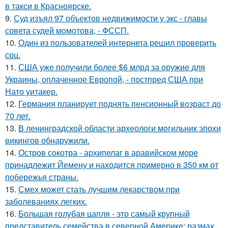
в такси в Красноярске.
9.
Суд изъял 97 объектов недвижимости у экс - главы
совета судей момотова, - ФССП.
10.
Один из пользователей интернета решил проверить
соц.
11.
США уже получили более $6 млрд за оружие для
Украины, оплаченное Европой, - постпред США при
Нато уитакер.
12.
Германия планирует поднять пенсионный возраст до
70 лет.
13.
В ленинградской области археологи могильник эпохи
викингов обнаружили.
14.
Остров сокотра - архипелаг в аравийском море
принадлежит Йемену и находится примерно в 350 км от
побережья страны.
15.
Смех может стать лучшим лекарством при
заболеваниях легких.
16.
Большая голубая цапля - это самый крупный
представитель семейства в северной Америке: размах