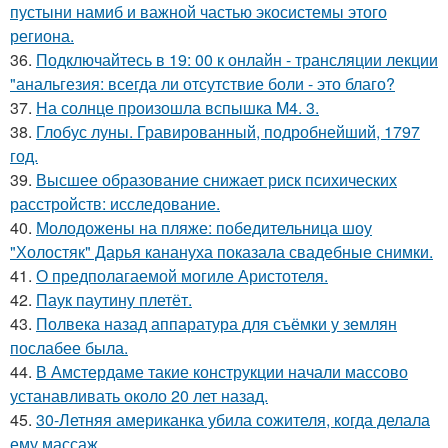
пустыни намиб и важной частью экосистемы этого
региона.
36.
Подключайтесь в 19: 00 к онлайн - трансляции лекции
"анальгезия: всегда ли отсутствие боли - это благо?
37.
На солнце произошла вспышка M4. 3.
38.
Глобус луны. Гравированный, подробнейший, 1797
год.
39.
Высшее образование снижает риск психических
расстройств: исследование.
40.
Молодожены на пляже: победительница шоу
"Холостяк" Дарья канануха показала свадебные снимки.
41.
О предполагаемой могиле Аристотеля.
42.
Паук паутину плетёт.
43.
Полвека назад аппаратура для съёмки у землян
послабее была.
44.
В Амстердаме такие конструкции начали массово
устанавливать около 20 лет назад.
45.
30-Летняя американка убила сожителя, когда делала
ему массаж.