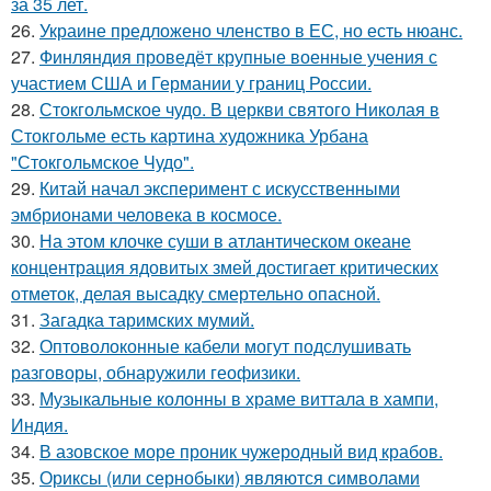
за 35 лет.
26.
Украине предложено членство в ЕС, но есть нюанс.
27.
Финляндия проведёт крупные военные учения с
участием США и Германии у границ России.
28.
Стокгольмское чудо. В церкви святого Николая в
Стокгольме есть картина художника Урбана
"Стокгольмское Чудо".
29.
Китай начал эксперимент с искусственными
эмбрионами человека в космосе.
30.
На этом клочке суши в атлантическом океане
концентрация ядовитых змей достигает критических
отметок, делая высадку смертельно опасной.
31.
Загадка таримских мумий.
32.
Оптоволоконные кабели могут подслушивать
разговоры, обнаружили геофизики.
33.
Музыкальные колонны в храме виттала в хампи,
Индия.
34.
В азовское море проник чужеродный вид крабов.
35.
Ориксы (или сернобыки) являются символами