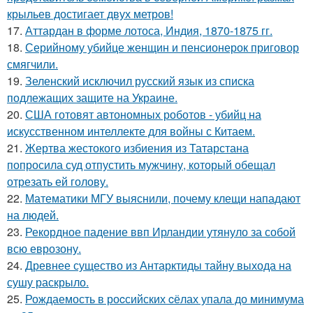
крыльев достигает двух метров!
17.
Аттардан в форме лотоса, Индия, 1870-1875 гг.
18.
Серийному убийце женщин и пенсионерок приговор
смягчили.
19.
Зеленский исключил русский язык из списка
подлежащих защите на Украине.
20.
США готовят автономных роботов - убийц на
искусственном интеллекте для войны с Китаем.
21.
Жертва жестокого избиения из Татарстана
попросила суд отпустить мужчину, который обещал
отрезать ей голову.
22.
Математики МГУ выяснили, почему клещи нападают
на людей.
23.
Рекордное падение ввп Ирландии утянуло за собой
всю еврозону.
24.
Древнее существо из Антарктиды тайну выхода на
сушу раскрыло.
25.
Рождаемость в роcсийских cёлах упала до минимума