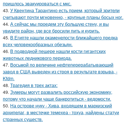
пришлось эвакуироваться с мкс.
43.
У Квентина Тарантино есть прием, который зрители
считывают почти мгновенно, - крупные планы босых ног.
44.
А сейчас мы проедем эту большую стену, и вы
увидите район, где все бросили пить и курить.
45.
В Египте нашли окаменелости ближайшего предка
всех человекообразных обезьян.
46.
В подводной пещере нашли кости гигантских
животных ледникового периода.
47.
Восьмой по величине нефтеперерабатывающий
завод в США выведен из строя в результате взрыва, -
Kfdm.
48.
Трагедия в трех актах:
49.
Зумеры могут развалить российскую экономику,
потому что начали чаще банкротиться - ведомости.
50.
На острове нуку - Хива, входящем в маркизский
архипелаг, в местечке темехеа - тохуа, найдены статуи
странных существ.