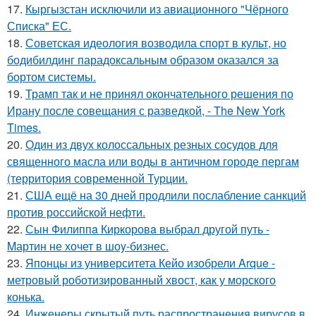
17.
Кыргызстан исключили из авиационного "Чёрного
Списка" ЕС.
18.
Советская идеология возводила спорт в культ, но
бодибилдинг парадоксальным образом оказался за
бортом системы.
19.
Трамп так и не принял окончательного решения по
Ирану после совещания с разведкой, - The New York
Times.
20.
Один из двух колоссальных резных сосудов для
священного масла или воды в античном городе пергам
(территория современной Турции.
21.
США ещё на 30 дней продлили послабление санкций
против российской нефти.
22.
Сын Филиппa Киркоровa выбрал другой путь -
Mартин не хочет в шоy-бизнес.
23.
Японцы из университета Кейо изобрели Arque -
метровый роботизированный хвост, как у морского
конька.
24.
Инженеры скрытый путь распространения вирусов в