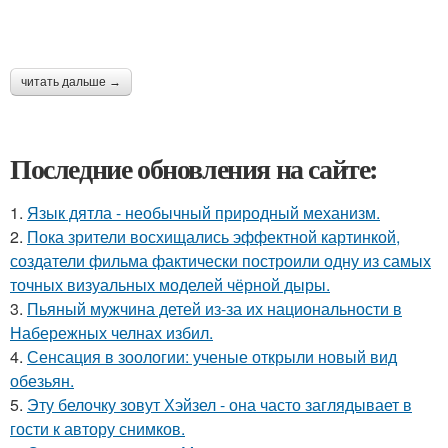
читать дальше →
Последние обновления на сайте:
1.
Язык дятла - необычный природный механизм.
2.
Пока зрители восхищались эффектной картинкой,
создатели фильма фактически построили одну из самых
точных визуальных моделей чёрной дыры.
3.
Пьяный мужчина детей из-за их национальности в
Набережных челнах избил.
4.
Сенсация в зоологии: ученые открыли новый вид
обезьян.
5.
Эту белочку зовут Хэйзел - она часто заглядывает в
гости к автору снимков.