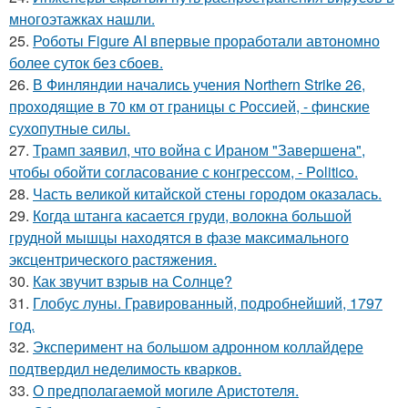
многоэтажках нашли.
25.
Роботы Figure AI впервые проработали автономно
более суток без сбоев.
26.
В Финляндии начались учения Northern Strike 26,
проходящие в 70 км от границы с Россией, - финские
сухопутные силы.
27.
Трамп заявил, что война с Ираном "Завершена",
чтобы обойти согласование с конгрессом, - Politico.
28.
Часть великой китайской стены городом оказалась.
29.
Когда штанга касается груди, волокна большой
грудной мышцы находятся в фазе максимального
эксцентрического растяжения.
30.
Как звучит взрыв на Солнце?
31.
Глобус луны. Гравированный, подробнейший, 1797
год.
32.
Эксперимент на большом адронном коллайдере
подтвердил неделимость кварков.
33.
О предполагаемой могиле Аристотеля.