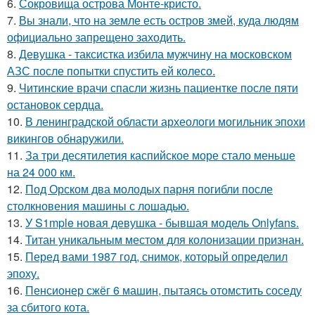
6.
Сокровища острова Монте-кристо.
7.
Вы знали, что на земле есть остров змей, куда людям
официально запрещено заходить.
8.
Девушка - таксистка избила мужчину на московском
АЗС после попытки спустить ей колесо.
9.
Читинские врачи спасли жизнь пациентке после пяти
остановок сердца.
10.
В ленинградской области археологи могильник эпохи
викингов обнаружили.
11.
За три десятилетия каспийское море стало меньше
на 24 000 км.
12.
Под Орском два молодых парня погибли после
столкновения машины с лошадью.
13.
У S1mple новая девушка - бывшая модель Onlyfans.
14.
Титан уникальным местом для колонизации признан.
15.
Перед вами 1987 год, снимок, который определил
эпоху.
16.
Пенсионер сжёг 6 машин, пытаясь отомстить соседу
за сбитого кота.