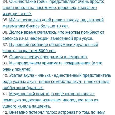
34.
Обычно такие грибы представляют очень просто:
спора попала на насекомое, проросла, съела его
изнутри - и всё.
35.
ИИ за несколько дней решил задачу, над которой
математики бились больше 10 лет.
36.
Долгое время считалось, что жертвы погибают от
сепсиса из-за инфекции, занесенной при укусе.
37.
В древней гробнице обнаружили хрустальный
кинжал возрастом 5000 лет.
38.
Свиную сперму превратили в лекарство.
39.
Мы продолжаем принимать поздравления (и это
очень приятно).
40.
Усатая акула - нянька - единственный представитель
рода усатых акул - нянек семейства акул - нянек отряда
воббегонгообразных.
41.
Медицинский осмотр, в ходе которого врач с
помощью эндоскопа извлекает инородное тело из
ушного канала пациента.
42.
Внезапно потерял голос: астронавт о том, почему